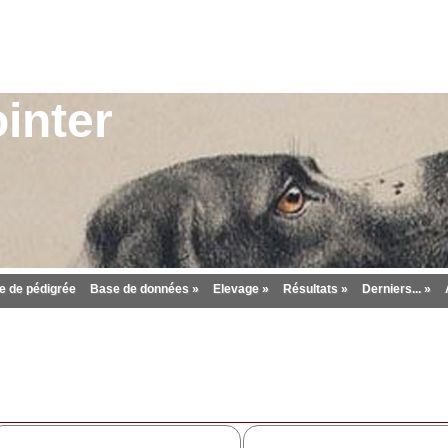
inter
 de pédigrée
Base de données »
Elevage »
Résultats »
Derniers... »