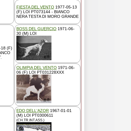
FIESTA DEL VENTO
1977-05-13
(F) LOI PT073144 - BIANCO
NERA TESTA DI MORO GRANDE
BOSS DEL GUERCIO
1971-06-
30 (M) LOI
18 (F)
IANCO
.
OLIMPIA DEL VENTO
1971-06-
06 (F) LOI PT031228XXX
EDO DELL'AZOR
1967-01-01
(M) LOI PT0300611
(CH.TR.INT.ASS.)