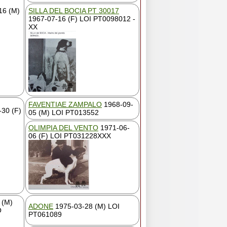
16 (M)
SILLA DEL BOCIA PT 30017
1967-07-16 (F) LOI PT0098012 -
XX
FAVENTIAE ZAMPALO
1968-09-
30 (F)
05 (M) LOI PT013552
OLIMPIA DEL VENTO
1971-06-
06 (F) LOI PT031228XXX
 (M)
ADONE
1975-03-28 (M) LOI
O
PT061089