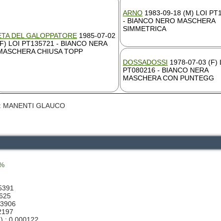
ARNO
1983-09-18 (M) LOI PT
- BIANCO NERO MASCHERA
SIMMETRICA
ETA DEL GALOPPATORE
1985-07-02
(F) LOI PT135721 - BIANCO NERA
MASCHERA CHIUSA TOPP
DOSSADOSSI
1978-07-03 (F) 
PT080216 - BIANCO NERA
MASCHERA CON PUNTEGG
re : MANENTI GLAUCO
 %
25391
5625
03906
02197
8) : 0.000122