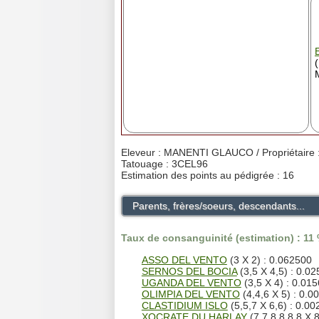
Eleveur : MANENTI GLAUCO / Propriétai
Tatouage : 3CEL96
Estimation des points au pédigrée : 16
Parents, frères/soeurs, descendants...
Taux de consanguinité (estimation) : 11
ASSO DEL VENTO
(3 X 2) : 0.062500
SERNOS DEL BOCIA
(3,5 X 4,5) : 0.0
UGANDA DEL VENTO
(3,5 X 4) : 0.01
OLIMPIA DEL VENTO
(4,4,6 X 5) : 0.0
CLASTIDIUM ISLO
(5,5,7 X 6,6) : 0.0
XOCRATE DU HARLAY
(7,7,8,8,8,8 X 