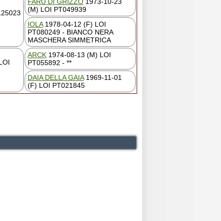
FARU DI GRIZZO
1973-10-23
(M) LOI PT049939
125023
IOLA
1978-04-12 (F) LOI
PT080249 - BIANCO NERA
MASCHERA SIMMETRICA
ARCK
1974-08-13 (M) LOI
LOI
PT055892 - **
DAIA DELLA GAIA
1969-11-01
(F) LOI PT021845