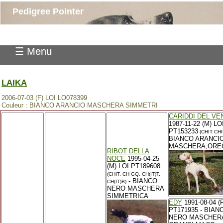
Pedigree Pointer
☰ Menu
LAIKA
2006-07-03 (F) LOI LO078399
Couleur : BIANCO ARANCIO MASCHERA SIMMETRI
CARIDDI DEL VE
1987-11-22 (M) LO
PT153233
(CHIT CHI
BIANCO ARANCI
MASCHERA,ORE
RIBOT DELLA
NOCE
1995-04-25
(M) LOI PT189608
(CHIT, CH GQ, CH(IT)T,
- BIANCO
CH(IT)B)
NERO MASCHERA
SIMMETRICA
EDY
1991-08-04 (F
PT171935 - BIAN
NERO MASCHER