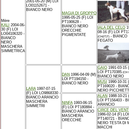
2001-05-20 (M) LOI
LO01152671 -
BIANCO NERO
MAGIA DI GROPPO
1995-05-25 (F) LOI
Mère
PT190628 -
KALI
2004-06-
BIANCO NERO
IALA DEL CELO
1
30 (F) LOI
ORECCHIE
08-16 (F) LOI PT1
LO04106320 -
PIGMENTATE
- BIANCO
(CH(IT)T)
BIANCO
FEGATO
NERO
MASCHERA
SIMMETRICA
GAIO
1991-03-15 
LOI PT170385
(CH 
DAN
1996-04-09 (M)
BIANCO NERO
LOI PT194150 -
MUSI
1990-10-31 (
BIANCO NERO
PT169020 - BIAN
LARA
1997-07-15
NERO PICCHIET
(F) LOI LO9868330 -
ALAN
1988-10-21 
BIANCO ARANCIO
LOI PT156403 - 
MASCHERA
NINFA
1993-06-15
ARANCIO
SIMMETRI
(F) LOI PT180884 -
CIRCE DEL VEN
BIANCO ARANCIO
1986-02-14 (F) LOI
MASCHERA
PT140721 - BIAN
ORECCHIE
NERO TESTA DI
MACCHI