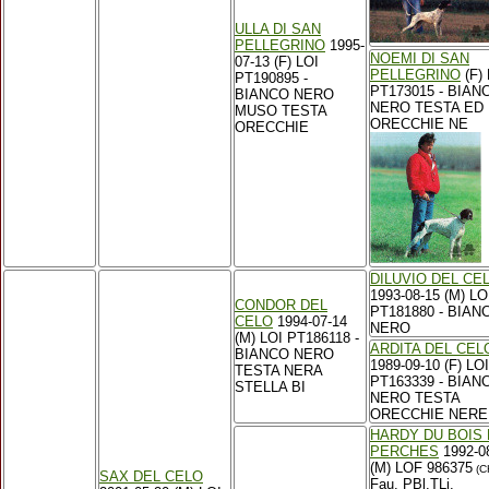
ULLA DI SAN
PELLEGRINO
1995-
NOEMI DI SAN
07-13 (F) LOI
PELLEGRINO
(F) 
PT190895 -
PT173015 - BIAN
BIANCO NERO
NERO TESTA ED
MUSO TESTA
ORECCHIE NE
ORECCHIE
DILUVIO DEL CE
1993-08-15 (M) LO
CONDOR DEL
PT181880 - BIAN
CELO
1994-07-14
NERO
(M) LOI PT186118 -
ARDITA DEL CEL
BIANCO NERO
1989-09-10 (F) LOI
TESTA NERA
PT163339 - BIAN
STELLA BI
NERO TESTA
ORECCHIE NERE
HARDY DU BOIS
PERCHES
1992-0
(M) LOF 986375
(CH
SAX DEL CELO
Fau. PBl.TLi.