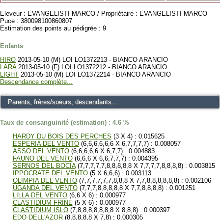
Eleveur : EVANGELISTI MARCO / Propriétaire : EVANGELISTI MARCO
Puce : 380098100860807
Estimation des points au pédigrée : 9
Enfants
HIRO
2013-05-10 (M) LOI LO1372213 - BIANCO ARANCIO
LARA
2013-05-10 (F) LOI LO1372212 - BIANCO ARANCIO
LIGHT
2013-05-10 (M) LOI LO1372214 - BIANCO ARANCIO
Descendance complète...
Parents, frères/soeurs, descendants...
Taux de consanguinité (estimation) : 4.6 %
HARDY DU BOIS DES PERCHES
(3 X 4) : 0.015625
ESPERIA DEL VENTO
(6,6,6,6,6,6 X 6,7,7,7,7) : 0.008057
ASSO DEL VENTO
(6,6,6,6,6 X 6,7,7) : 0.004883
FAUNO DEL VENTO
(6,6,6 X 6,6,7,7,7) : 0.004395
SERNOS DEL BOCIA
(7,7,7,7,7,8,8,8,8,8 X 7,7,7,7,8,8,8,8) : 0.003815
IPPOCRATE DEL VENTO
(5 X 6,6,6) : 0.003113
OLIMPIA DEL VENTO
(7,7,7,7,7,7,8,8,8 X 7,7,8,8,8,8,8,8) : 0.002106
UGANDA DEL VENTO
(7,7,7,8,8,8,8,8 X 7,7,8,8,8,8) : 0.001251
LILLA DEL VENTO
(6,6 X 6) : 0.000977
CLASTIDIUM FRINE
(5 X 6) : 0.000977
CLASTIDIUM ISLO
(7,8,8,8,8,8,8,8 X 8,8,8) : 0.000397
EDO DELL'AZOR
(8,8,8,8,8 X 7,8) : 0.000305