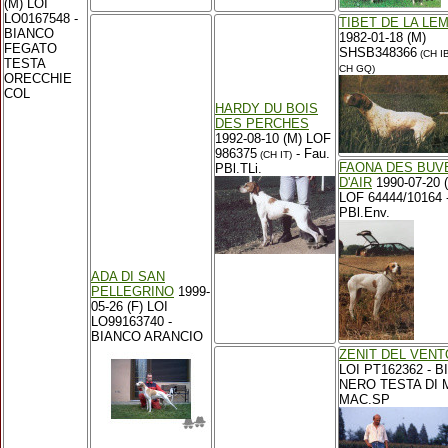
(M) LOI
LO0167548 -
TIBET DE LA LE
BIANCO
1982-01-18 (M)
FEGATO
SHSB348366
(CH IB
TESTA
CH GQ)
ORECCHIE
COL
HARDY DU BOIS
DES PERCHES
1992-08-10 (M) LOF
986375
- Fau.
(CH IT)
FAONA DES BUV
PBl.TLi.
D'AIR
1990-07-20 (
LOF 64444/10164 -
PBl.Env.
ADA DI SAN
PELLEGRINO
1999-
05-26 (F) LOI
LO99163740 -
BIANCO ARANCIO
ZENIT DEL VENT
LOI PT162362 - 
NERO TESTA DI
MAC.SP