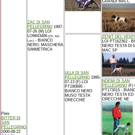
GRANDI MACC
ZAC DI SAN
PELLEGRINO
1997-
07-26 (M) LOI
LO9843406
(Ch. Ital.
ZENIT DEL VENT
- BIANCO
Lav.)
LOI PT162362 - 
NERO- MASCHERA
NERO TESTA DI
SIMMETRICA
MAC.SP
ULLA DI SAN
PELLEGRINO
1995-
NOEMI DI SAN
07-13 (F) LOI
PELLEGRINO
(F) 
PT190895 -
PT173015 - BIAN
BIANCO NERO
NERO TESTA ED
MUSO TESTA
ORECCHIE NE
ORECCHIE
Père
BITTER DI
SAN
PELLEGRINO
2000-08-22