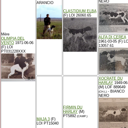
NERO
ARANCIO
CLASTIDIUM ELBA
(F) LOI 26060.65
Mère
ALFA DI CEREA
OLIMPIA DEL
1961-03-05 (F) LO
VENTO
1971-06-06
13057.61
(F) LOI
PT031228XXX
XOCRATE DU
HARLAY
1949-06
(M) LOF 889649
- BIANCO
(CH.L)
NERO
FIRMIN DU
HARLAY
(M)
PT5892
(CAMP.)
MAJA 3
(F)
LOI PT15040