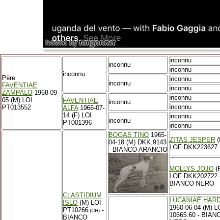
inconnu
inconnu
inconnu
inconnu
Père
inconnu
inconnu
FAVENTIAE
inconnu
ZAMPALO
1968-09-
inconnu
05 (M) LOI
FAVENTIAE
inconnu
inconnu
PT013552
ALFA
1966-07-
14 (F) LOI
inconnu
inconnu
PT001396
inconnu
BOGAS TINO
1965-
ZITAS JESPER
(
04-18 (M) DKK.9143
LOF DKK223627
- BIANCO ARANCIO
MOLLYS JOJO
(
LOF DKK202722 
BIANCO NERO
CLASTIDIUM
LUCANIAE HAR
ISLO
(M) LOI
1960-06-04 (M) L
PT10266
-
(CH)
10665.60 - BIAN
BIANCO