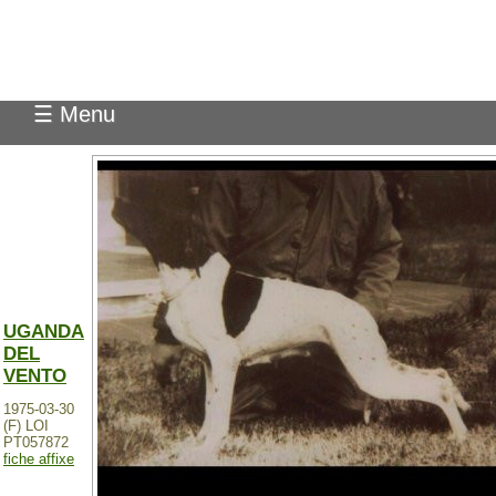
Pedigree Pointer
☰ Menu
UGANDA
DEL
VENTO
1975-03-30
(F) LOI
PT057872
fiche affixe