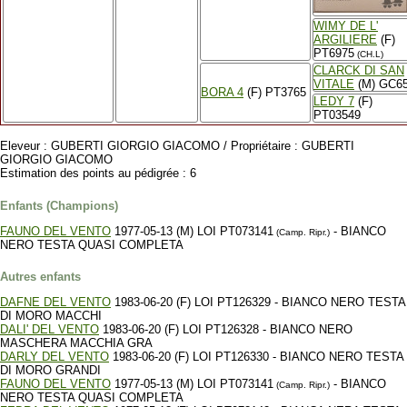
WIMY DE L'
ARGILIERE
(F)
PT6975
(CH.L)
CLARCK DI SAN
VITALE
(M) GC6
BORA 4
(F) PT3765
LEDY 7
(F)
PT03549
Eleveur : GUBERTI GIORGIO GIACOMO / Propriétaire : GUBERTI
GIORGIO GIACOMO
Estimation des points au pédigrée : 6
Enfants (Champions)
FAUNO DEL VENTO
1977-05-13 (M) LOI PT073141
- BIANCO
(Camp. Ripr.)
NERO TESTA QUASI COMPLETA
Autres enfants
DAFNE DEL VENTO
1983-06-20 (F) LOI PT126329 - BIANCO NERO TESTA
DI MORO MACCHI
DALI' DEL VENTO
1983-06-20 (F) LOI PT126328 - BIANCO NERO
MASCHERA MACCHIA GRA
DARLY DEL VENTO
1983-06-20 (F) LOI PT126330 - BIANCO NERO TESTA
DI MORO GRANDI
FAUNO DEL VENTO
1977-05-13 (M) LOI PT073141
- BIANCO
(Camp. Ripr.)
NERO TESTA QUASI COMPLETA