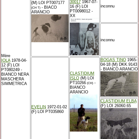
30017
1967-07-
(M) LOI PT007177
inconnu
16 (F) LOI
- BIACO
(CH T)
PT0098012 -
ARANCIO
XX
inconnu
Mère
BOGAS TINO
1965-
IOLA
1978-04-
04-18 (M) DKK.9143
12 (F) LOI
- BIANCO ARANCIO
PT080249 -
CLASTIDIUM
BIANCO NERA
ISLO
(M) LOI
MASCHERA
PT10266
-
SIMMETRICA
(CH)
BIANCO
ARANCIO
CLASTIDIUM ELBA
(F) LOI 26060.65
EVELIN
1972-01-02
(F) LOI PT035860