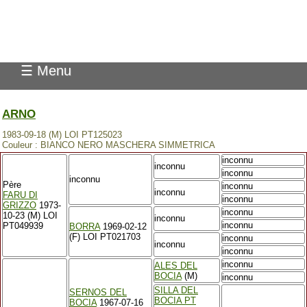
Pedigree Pointer
☰ Menu
ARNO
1983-09-18 (M) LOI PT125023
Couleur : BIANCO NERO MASCHERA SIMMETRICA
inconnu
inconnu
inconnu
inconnu
Père
inconnu
inconnu
FARU DI
inconnu
GRIZZO
1973-
inconnu
10-23 (M) LOI
inconnu
inconnu
PT049939
BORRA
1969-02-12
(F) LOI PT021703
inconnu
inconnu
inconnu
inconnu
ALES DEL
BOCIA
(M)
inconnu
SILLA DEL
SERNOS DEL
BOCIA PT
BOCIA
1967-07-16