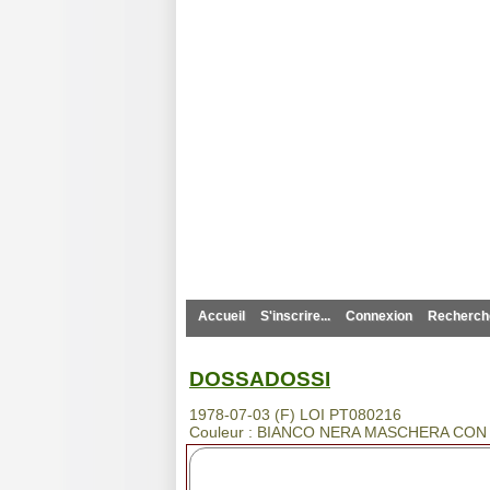
Pedigree Po
Accueil
S'inscrire...
Connexion
Recherche
DOSSADOSSI
1978-07-03 (F) LOI PT080216
Couleur : BIANCO NERA MASCHERA CO