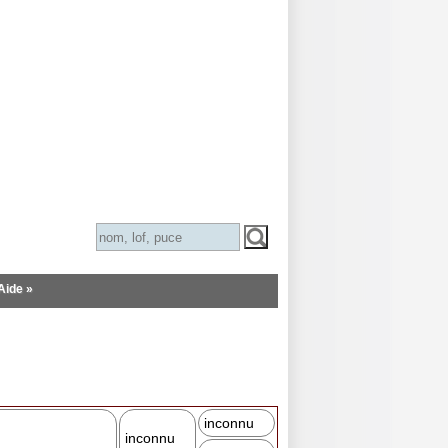
Aide »
inconnu
inconnu