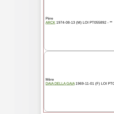
Père
ARCK
1974-08-13 (M) LOI PT055892 - **
Mère
DAIA DELLA GAIA
1969-11-01 (F) LOI PT