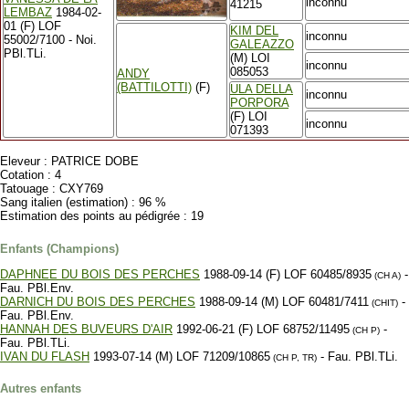
inconnu
41215
LEMBAZ
1984-02-
01 (F) LOF
KIM DEL
inconnu
55002/7100 - Noi.
GALEAZZO
PBl.TLi.
(M) LOI
inconnu
085053
ANDY
(BATTILOTTI)
(F)
ULA DELLA
inconnu
PORPORA
(F) LOI
inconnu
071393
Eleveur : PATRICE DOBE
Cotation : 4
Tatouage : CXY769
Sang italien (estimation) : 96 %
Estimation des points au pédigrée : 19
Enfants (Champions)
DAPHNEE DU BOIS DES PERCHES
1988-09-14 (F) LOF 60485/8935
-
(CH A)
Fau. PBl.Env.
DARNICH DU BOIS DES PERCHES
1988-09-14 (M) LOF 60481/7411
-
(CHIT)
Fau. PBl.Env.
HANNAH DES BUVEURS D'AIR
1992-06-21 (F) LOF 68752/11495
-
(CH P)
Fau. PBl.TLi.
IVAN DU FLASH
1993-07-14 (M) LOF 71209/10865
- Fau. PBl.TLi.
(CH P, TR)
Autres enfants