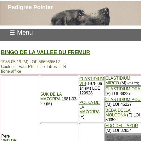
Pedigree Pointer
☰ Menu
BINGO DE LA VALLEE DU FREMUR
1986-05-19 (M) LOF 56696/6612
Couleur : Fau. PBl.TLi. / Titres : TR
fiche affixe
CLASTIDIUM
CLASTIDIUM
MIRCO
(M)
VIB
1978-06-
(CH CS)
14 (M) LOE
CLASTIDIUM ORA
129928
(F) LOI 38227
SUK DE LA
MAZORRA
1981-03-
CLASTIDIUM POU
POLKA DE
29 (M)
(M) LOI 45227
LA
BEBA DELLA
MAZORRA
MOLGONA
(F) LOI
(F)
50352
EDO DELL AZOR
(M) LOI 32834
Père
VER DE