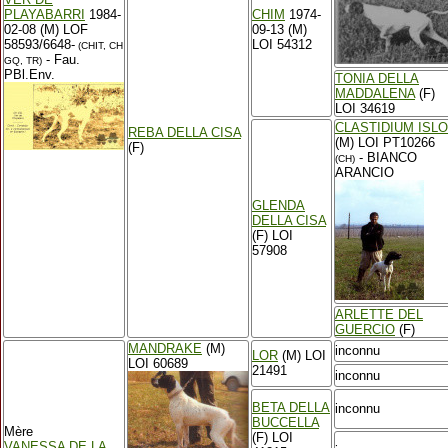
PLAYABARRI
1984-
CHIM
1974-
02-08 (M) LOF
09-13 (M)
58593/6648-
LOI 54312
(CHIT, CH
- Fau.
GQ, TR)
PBl.Env.
TONIA DELLA
MADDALENA
(F)
LOI 34619
CLASTIDIUM ISLO
REBA DELLA CISA
(M) LOI PT10266
(F)
- BIANCO
(CH)
ARANCIO
GLENDA
DELLA CISA
(F) LOI
57908
ARLETTE DEL
GUERCIO
(F)
MANDRAKE
(M)
inconnu
LOR
(M) LOI
LOI 60689
21491
inconnu
BETA DELLA
inconnu
BUCCELLA
Mère
(F) LOI
VANESSA DE LA