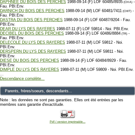
DAPHNEE DU BOIS DES PERCHES
1988-09-14 (F) LOF 60485/8935
-
(CH A)
Fau. PBl.Env.
DARNICH DU BOIS DES PERCHES
1988-09-14 (M) LOF 60481/7411
-
(CHIT)
Fau. PBl.Env.
DASTRA DU BOIS DES PERCHES
1988-09-14 (F) LOF 60487/9204 - Fau.
PBl.Env.
DEAR DU LYS DES RAYERES
1988-07-11 (F) LOF 59814 - Noi. PBl.Env.
DECIBEL DU BOIS DES PERCHES
1988-09-14 (F) LOF 60486/8884
-
(TR)
Fau. PBl.Env.
DELECOLE DU LYS DES RAYERES
1988-07-11 (M) LOF 59812 - Noi.
PBl.Env.
DERSPERN DU LYS DES RAYERES
1988-07-11 (M) LOF 59811 - Noi.
PBl.Env.
DIESE DU BOIS DES PERCHES
1988-09-14 (F) LOF 60484/8929 - Fau.
PBl.Env.
DIMPLE DU LYS DES RAYERES
1988-07-11 (M) LOF 59809 - Noi. PBl.Env.
...
Descendance complète...
Parents, frères/soeurs, descendants...
Note : les données ne sont pas garanties. Elles ont été entrées par les
membres sans garantie d'exactitude.
Pdf / version imprimable...