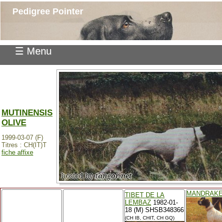
Pedigree Pointer
☰ Menu
MUTINENSIS
OLIVE
1999-03-07 (F)
Titres : CH(IT)T
fiche affixe
MANDRAK
TIBET DE LA
LEMBAZ
1982-01-
18 (M) SHSB348366
(CH IB, CHIT, CH GQ)