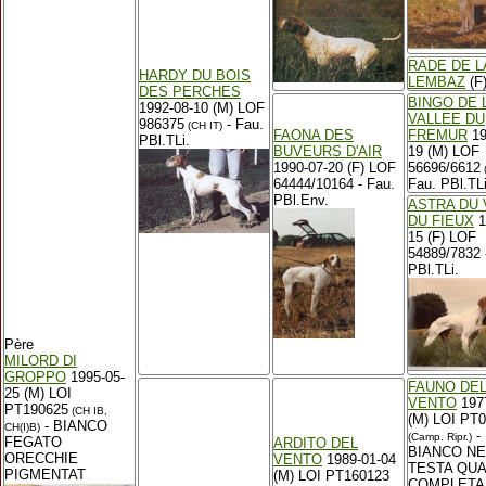
RADE DE L
HARDY DU BOIS
LEMBAZ
(F
DES PERCHES
BINGO DE 
1992-08-10 (M) LOF
VALLEE DU
986375
- Fau.
(CH IT)
FAONA DES
FREMUR
19
PBl.TLi.
BUVEURS D'AIR
19 (M) LOF
1990-07-20 (F) LOF
56696/6612
64444/10164 - Fau.
Fau. PBl.TLi
PBl.Env.
ASTRA DU 
DU FIEUX
1
15 (F) LOF
54889/7832 
PBl.TLi.
Père
MILORD DI
GROPPO
1995-05-
FAUNO DE
25 (M) LOI
VENTO
197
PT190625
(CH IB,
(M) LOI PT
- BIANCO
CH(I)B)
-
(Camp. Ripr.)
FEGATO
ARDITO DEL
BIANCO N
ORECCHIE
VENTO
1989-01-04
TESTA QUA
PIGMENTAT
(M) LOI PT160123
COMPLETA