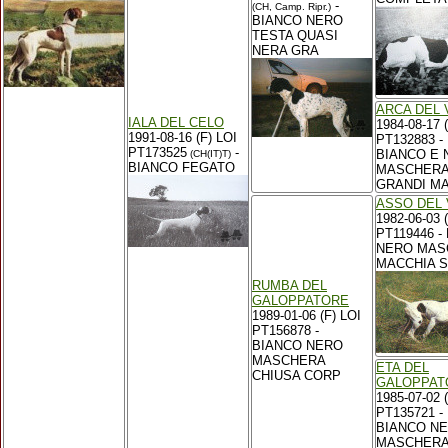
-
(CH, Camp. Ripr.)
BIANCO NERO
TESTA QUASI
NERA GRA
ARCA DEL
IALA DEL CELO
1984-08-17 
1991-08-16 (F) LOI
PT132883 -
PT173525
-
BIANCO E 
(CH(IT)T)
BIANCO FEGATO
MASCHER
GRANDI M
ASSO DEL
1982-06-03 
PT119446 -
NERO MAS
MACCHIA S
RUMBA DEL
GALOPPATORE
1989-01-06 (F) LOI
PT156878 -
BIANCO NERO
MASCHERA
ETA DEL
CHIUSA CORP
GALOPPAT
1985-07-02 
PT135721 -
BIANCO N
MASCHER