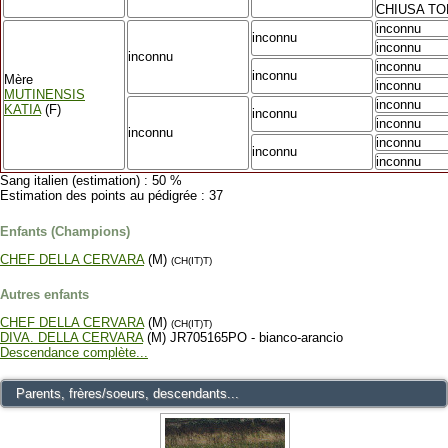
CHIUSA TO
inconnu
inconnu
inconnu
inconnu
inconnu
inconnu
Mère
inconnu
MUTINENSIS
inconnu
KATIA
(F)
inconnu
inconnu
inconnu
inconnu
inconnu
inconnu
Sang italien (estimation) : 50 %
Estimation des points au pédigrée : 37
Enfants (Champions)
CHEF DELLA CERVARA
(M)
(CH(IT)T)
Autres enfants
CHEF DELLA CERVARA
(M)
(CH(IT)T)
DIVA. DELLA CERVARA
(M) JR705165PO - bianco-arancio
Descendance complète...
Parents, frères/soeurs, descendants...