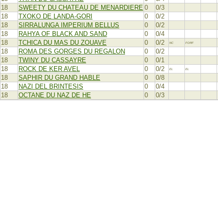
18
SWEETY DU CHATEAU DE MENARDIERE
0
0/3
18
TXOKO DE LANDA-GORI
0
0/2
18
SIRRALUNGA IMPERIUM BELLUS
0
0/2
18
RAHYA OF BLACK AND SAND
0
0/4
18
TCHICA DU MAS DU ZOUAVE
0
0/2
NC
FORF
18
ROMA DES GORGES DU REGALON
0
0/2
18
TWINY DU CASSAYRE
0
0/1
18
ROCK DE KER AVEL
0
0/2
EL
EL
18
SAPHIR DU GRAND HABLE
0
0/8
18
NAZI DEL BRINTESIS
0
0/4
18
OCTANE DU NAZ DE HE
0
0/3