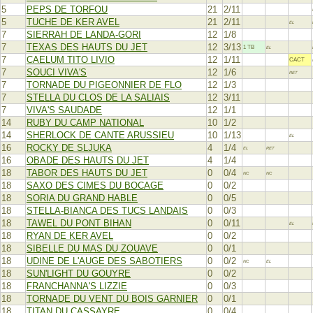
5
PEPS DE TORFOU
21
2/11
5
TUCHE DE KER AVEL
21
2/11
EL
7
SIERRAH DE LANDA-GORI
12
1/8
7
TEXAS DES HAUTS DU JET
12
3/13
1 TB
EL
7
CAELUM TITO LIVIO
12
1/11
CACT
7
SOUCI VIVA'S
12
1/6
RET
7
TORNADE DU PIGEONNIER DE FLO
12
1/3
7
STELLA DU CLOS DE LA SALIAIS
12
3/11
7
VIVA'S SAUDADE
12
1/1
14
RUBY DU CAMP NATIONAL
10
1/2
14
SHERLOCK DE CANTE ARUSSIEU
10
1/13
EL
16
ROCKY DE SLJUKA
4
1/4
EL
RET
16
OBADE DES HAUTS DU JET
4
1/4
18
TABOR DES HAUTS DU JET
0
0/4
NC
NC
18
SAXO DES CIMES DU BOCAGE
0
0/2
18
SORIA DU GRAND HABLE
0
0/5
18
STELLA-BIANCA DES TUCS LANDAIS
0
0/3
18
TAWEL DU PONT BIHAN
0
0/11
EL
18
RYAN DE KER AVEL
0
0/2
18
SIBELLE DU MAS DU ZOUAVE
0
0/1
18
UDINE DE L'AUGE DES SABOTIERS
0
0/2
NC
EL
18
SUN'LIGHT DU GOUYRE
0
0/2
18
FRANCHANNA'S LIZZIE
0
0/3
18
TORNADE DU VENT DU BOIS GARNIER
0
0/1
18
TITAN DU CASSAYRE
0
0/4