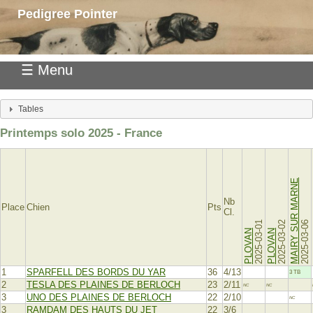
Pedigree Pointer
☰ Menu
Tables
Printemps solo 2025 - France
MAIRY SUR MARNE
Nb
Place
Chien
Pts
Cl.
2025-03-01
2025-03-02
2025-03-06
PLOVAN
PLOVAN
1
SPARFELL DES BORDS DU YAR
36
4/13
3 TB
2
TESLA DES PLAINES DE BERLOCH
23
2/11
NC
NC
3
UNO DES PLAINES DE BERLOCH
22
2/10
NC
3
RAMDAM DES HAUTS DU JET
22
3/6