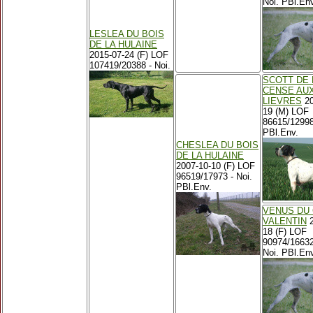
Noi. PBl.Env
LESLEA DU BOIS
DE LA HULAINE
2015-07-24 (F) LOF
107419/20388 - Noi.
SCOTT DE 
CENSE AU
LIEVRES
20
19 (M) LOF
86615/12998
PBl.Env.
CHESLEA DU BOIS
DE LA HULAINE
2007-10-10 (F) LOF
96519/17973 - Noi.
PBl.Env.
VENUS DU
VALENTIN
2
18 (F) LOF
90974/1663
Noi. PBl.Env