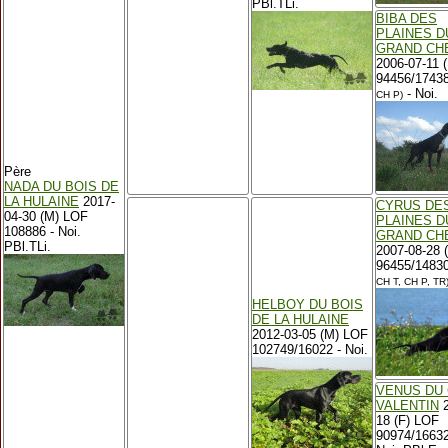
PBl.TLi.
BIBA DES
PLAINES D
GRAND CH
2006-07-11 
94456/1743
- Noi.
CH P)
Père
NADA DU BOIS DE
LA HULAINE
2017-
CYRUS DE
04-30 (M) LOF
PLAINES D
108886 - Noi.
GRAND CH
PBl.TLi.
2007-08-28 
96455/1483
CH T, CH P, TR
HELBOY DU BOIS
DE LA HULAINE
2012-03-05 (M) LOF
102749/16022 - Noi.
VENUS DU
VALENTIN
2
18 (F) LOF
90974/1663