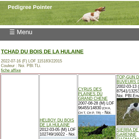
Pedigree Pointer
☰ Menu
TCHAD DU BOIS DE LA HULAINE
2022-07-16 (F) LOF 115183/22015
Couleur : Noi. PBl.TLi.
fiche affixe
TOP-GUN 
BUVEURS D
2002-03-13 
CYRUS DES
87541/1325
PLAINES DU
Noi. PBl.Env
GRAND CHENE
2007-08-28 (M) LOF
96455/14830
(CH A,
- Noi.
CH T, CH P, TR)
HELBOY DU BOIS
DE LA HULAINE
2012-03-05 (M) LOF
SIERRA DE
102749/16022 - Noi.
GARENNE