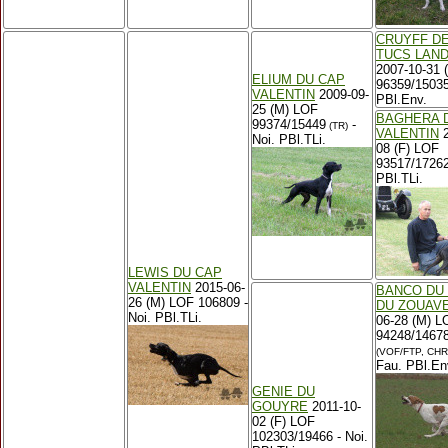
CRUYFF D
TUCS LAND
2007-10-31 
ELIUM DU CAP
96359/15035
VALENTIN
2009-09-
PBl.Env.
25 (M) LOF
BAGHERA 
99374/15449
-
(TR)
VALENTIN
2
Noi. PBl.TLi.
08 (F) LOF
93517/17262
PBl.TLi.
LEWIS DU CAP
VALENTIN
2015-06-
BANCO DU
26 (M) LOF 106809 -
DU ZOUAV
Noi. PBl.TLi.
06-28 (M) L
94248/1467
(VOF/FTP, CHR
Fau. PBl.En
GENIE DU
GOUYRE
2011-10-
02 (F) LOF
102303/19466 - Noi.