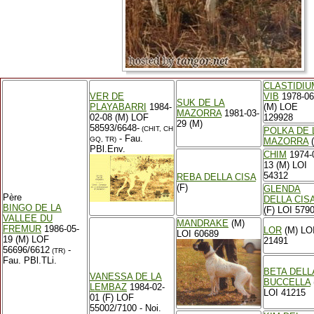
CLASTIDIU
VER DE
VIB
1978-06
SUK DE LA
PLAYABARRI
1984-
(M) LOE
MAZORRA
1981-03-
02-08 (M) LOF
129928
29 (M)
58593/6648-
(CHIT, CH
POLKA DE 
- Fau.
GQ, TR)
MAZORRA
(
PBl.Env.
CHIM
1974-
13 (M) LOI
54312
REBA DELLA CISA
(F)
GLENDA
Père
DELLA CIS
BINGO DE LA
(F) LOI 579
VALLEE DU
MANDRAKE
(M)
FREMUR
1986-05-
LOR
(M) LO
LOI 60689
19 (M) LOF
21491
56696/6612
-
(TR)
Fau. PBl.TLi.
BETA DELL
VANESSA DE LA
BUCCELLA
LEMBAZ
1984-02-
LOI 41215
01 (F) LOF
55002/7100 - Noi.