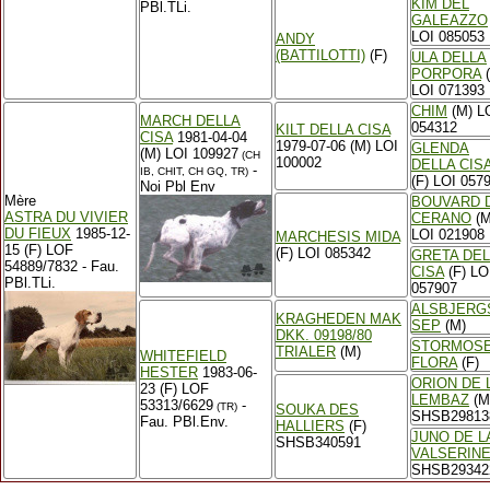
KIM DEL
PBl.TLi.
GALEAZZO
LOI 085053
ANDY
(BATTILOTTI)
(F)
ULA DELLA
PORPORA
(
LOI 071393
CHIM
(M) L
MARCH DELLA
054312
KILT DELLA CISA
CISA
1981-04-04
1979-07-06 (M) LOI
GLENDA
(M) LOI 109927
(CH
100002
DELLA CIS
-
IB, CHIT, CH GQ, TR)
(F) LOI 057
Noi Pbl Env
Mère
BOUVARD 
ASTRA DU VIVIER
CERANO
(M
DU FIEUX
1985-12-
LOI 021908
MARCHESIS MIDA
15 (F) LOF
(F) LOI 085342
GRETA DEL
54889/7832 - Fau.
CISA
(F) LO
PBl.TLi.
057907
ALSBJERG
KRAGHEDEN MAK
SEP
(M)
DKK. 09198/80
STORMOS
TRIALER
(M)
WHITEFIELD
FLORA
(F)
HESTER
1983-06-
ORION DE 
23 (F) LOF
LEMBAZ
(M
53313/6629
-
(TR)
SOUKA DES
SHSB29813
Fau. PBl.Env.
HALLIERS
(F)
JUNO DE L
SHSB340591
VALSERIN
SHSB29342