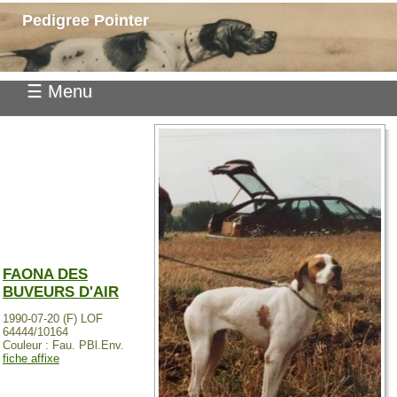
Pedigree Pointer
☰ Menu
FAONA DES
BUVEURS D'AIR
1990-07-20 (F) LOF
64444/10164
Couleur : Fau. PBl.Env.
fiche affixe