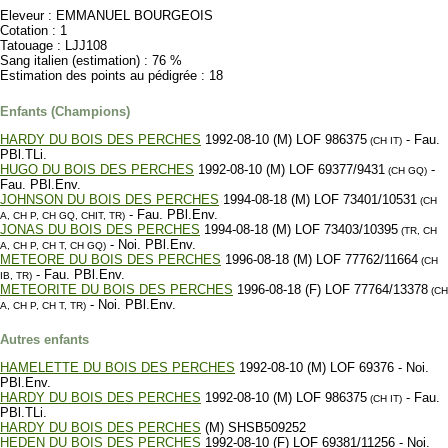
Eleveur : EMMANUEL BOURGEOIS
Cotation : 1
Tatouage : LJJ108
Sang italien (estimation) : 76 %
Estimation des points au pédigrée : 18
Enfants (Champions)
HARDY DU BOIS DES PERCHES
1992-08-10 (M) LOF 986375
- Fau.
(CH IT)
PBl.TLi.
HUGO DU BOIS DES PERCHES
1992-08-10 (M) LOF 69377/9431
-
(CH GQ)
Fau. PBl.Env.
JOHNSON DU BOIS DES PERCHES
1994-08-18 (M) LOF 73401/10531
(CH
- Fau. PBl.Env.
A, CH P, CH GQ, CHIT, TR)
JONAS DU BOIS DES PERCHES
1994-08-18 (M) LOF 73403/10395
(TR, CH
- Noi. PBl.Env.
A, CH P, CH T, CH GQ)
METEORE DU BOIS DES PERCHES
1996-08-18 (M) LOF 77762/11664
(CH
- Fau. PBl.Env.
IB, TR)
METEORITE DU BOIS DES PERCHES
1996-08-18 (F) LOF 77764/13378
(CH
- Noi. PBl.Env.
A, CH P, CH T, TR)
Autres enfants
HAMELETTE DU BOIS DES PERCHES
1992-08-10 (M) LOF 69376 - Noi.
PBl.Env.
HARDY DU BOIS DES PERCHES
1992-08-10 (M) LOF 986375
- Fau.
(CH IT)
PBl.TLi.
HARDY DU BOIS DES PERCHES
(M) SHSB509252
HEDEN DU BOIS DES PERCHES
1992-08-10 (F) LOF 69381/11256 - Noi.