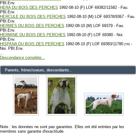
PBl.Env.
HERA DU BOIS DES PERCHES
1992-08-10 (F) LOF 69382/11582 - Fau.
PBl.Env.
HERCULE DU BOIS DES PERCHES
1992-08-10 (M) LOF 69378/9367 - Fau.
PBl.Env.
HERMES DU BOIS DES PERCHES
1992-08-10 (M) LOF 69379 - Fau.
PBl.Env.
HERMINE DU BOIS DES PERCHES
1992-08-10 (F) LOF 69380 - Noi.
PBl.Env.
HISPANA DU BOIS DES PERCHES
1992-08-10 (F) LOF 69383/11780
-
(TR)
Noi. PBl.Env.
...
Descendance complète...
Parents, frères/soeurs, descendants...
Note : les données ne sont pas garanties. Elles ont été entrées par les
membres sans garantie d'exactitude.