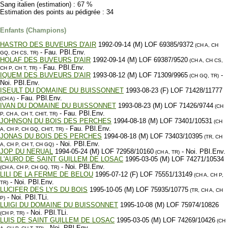
Sang italien (estimation) : 67 %
Estimation des points au pédigrée : 34
Enfants (Champions)
HASTRO DES BUVEURS D'AIR
1992-09-14 (M) LOF 69385/9372
(CH A, CH
- Fau. PBl.Env.
GQ, CH CS, TR)
HOLAF DES BUVEURS D'AIR
1992-09-14 (M) LOF 69387/9520
(CH A, CH CS,
- Fau. PBl.Env.
CH P, CH T, TR)
IQUEM DES BUVEURS D'AIR
1993-08-12 (M) LOF 71309/9965
-
(CH GQ, TR)
Noi. PBl.Env.
ISEULT DU DOMAINE DU BUISSONNET
1993-08-23 (F) LOF 71428/11777
- Fau. PBl.Env.
(CH A)
IVAN DU DOMAINE DU BUISSONNET
1993-08-23 (M) LOF 71426/9744
(CH
- Fau. PBl.Env.
P, CH A, CH T, CHIT, TR)
JOHNSON DU BOIS DES PERCHES
1994-08-18 (M) LOF 73401/10531
(CH
- Fau. PBl.Env.
A, CH P, CH GQ, CHIT, TR)
JONAS DU BOIS DES PERCHES
1994-08-18 (M) LOF 73403/10395
(TR, CH
- Noi. PBl.Env.
A, CH P, CH T, CH GQ)
JOP DU NERUAL
1994-05-24 (M) LOF 72958/10160
- Noi. PBl.Env.
(CH A, TR)
L'AURO DE SAINT GUILLEM DE LOSAC
1995-03-05 (M) LOF 74271/10534
- Noi. PBl.Env.
(CH A, CH P, CH GQ, TR)
LILI DE LA FERME DE BELOU
1995-07-12 (F) LOF 75551/13149
(CH A, CH P,
- Noi. PBl.Env.
TR)
LUCIFER DES LYS DU BOIS
1995-10-05 (M) LOF 75935/10775
(TR, CH A, CH
- Noi. PBl.TLi.
P)
LUIGI DU DOMAINE DU BUISSONNET
1995-10-08 (M) LOF 75974/10826
- Noi. PBl.TLi.
(CH P, TR)
LUIS DE SAINT GUILLEM DE LOSAC
1995-03-05 (M) LOF 74269/10426
(CH
- Noi. PBl.Env.