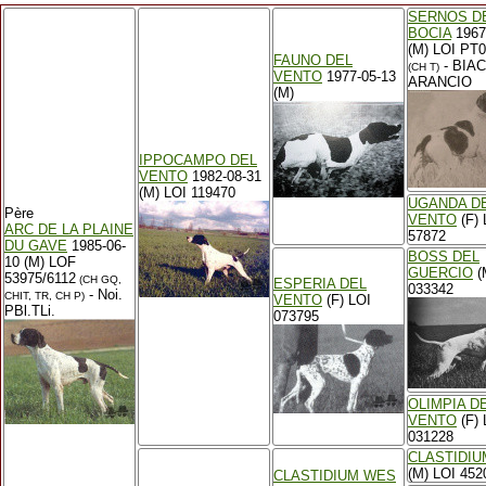
SERNOS D
BOCIA
1967
(M) LOI PT
FAUNO DEL
- BIA
(CH T)
VENTO
1977-05-13
ARANCIO
(M)
IPPOCAMPO DEL
VENTO
1982-08-31
(M) LOI 119470
UGANDA D
Père
VENTO
(F) 
ARC DE LA PLAINE
57872
DU GAVE
1985-06-
BOSS DEL
10 (M) LOF
GUERCIO
(
53975/6112
(CH GQ,
ESPERIA DEL
033342
- Noi.
CHIT, TR, CH P)
VENTO
(F) LOI
PBl.TLi.
073795
OLIMPIA D
VENTO
(F) 
031228
CLASTIDIU
(M) LOI 452
CLASTIDIUM WES