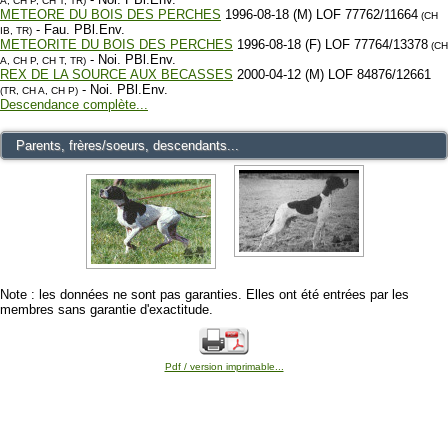
A, CH P, CH T, TR)
METEORE DU BOIS DES PERCHES
1996-08-18 (M) LOF 77762/11664
(CH
- Fau. PBl.Env.
IB, TR)
METEORITE DU BOIS DES PERCHES
1996-08-18 (F) LOF 77764/13378
(CH
- Noi. PBl.Env.
A, CH P, CH T, TR)
REX DE LA SOURCE AUX BECASSES
2000-04-12 (M) LOF 84876/12661
- Noi. PBl.Env.
(TR, CH A, CH P)
Descendance complète...
Parents, frères/soeurs, descendants...
Note : les données ne sont pas garanties. Elles ont été entrées par les
membres sans garantie d'exactitude.
Pdf / version imprimable...