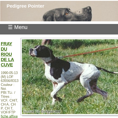
Pedigree Pointer
☰ Menu
FRAY
DU
RIOU
DE LA
CUVE
1990-05-13
(M) LOF
63556/8313
Couleur :
Noi.
PBl.TLi. /
Titres :
VCF, CHIT,
CH A, CH
P, CH T,
VOF/FTP
fiche affixe