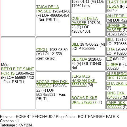
1978-01-11 (M) LOE
CLASTIDIU
179691
TESSA
(F) 
(TR)
TAIGA DE LA
65249
PASSEE
1982-11-08
(F) LOF 49660/6454
WHITEFIEL
OUELLE DE LA
- Noi. PBl.TLi.
(M) LOF 42
PASSEE
1978-01-
URANIE DE
25 (F) LOF
PASSEE
(F
42637/4301
31328/1928
BILL
1971-0
LOI PT0335
BILL
1975-06-22 (M)
LOI PT058365
CITA
1969-07
CROLL
1983-03-30
LOI PT0200
(M) LOI 121558
LIZ
(M) LOI
(CHIT, CH GQ)
BELINDA
2018-05-
29 (F) LOI 110440 -
GRINA
(F) 
Mère
Noi.
085220
BETYLE DE SAINT
FORTIS
1986-06-22
ALSBJERG
JERSTALS
(F) LOF 55660/7712
DKK. 17504
HASSAN DKK.
- Fau. PBl.TLi.
BOGAS TINA DKK.
CITA DKK. 
35263/80
(M)
33585/82
1982-05-
(F)
22 (F) LOF
KING DKK.
50375/5931 - Fau.
25463/75
(M
BOGAS RIKKE
PBl.TLi.
DKK. 27928/77
(F)
JANE DKK.
02665/72
(F
Eleveur : ROBERT FERCHAUD / Propriétaire : BOUTENEIGRE PATRIK
Cotation : 1
Tatouage : KVY234