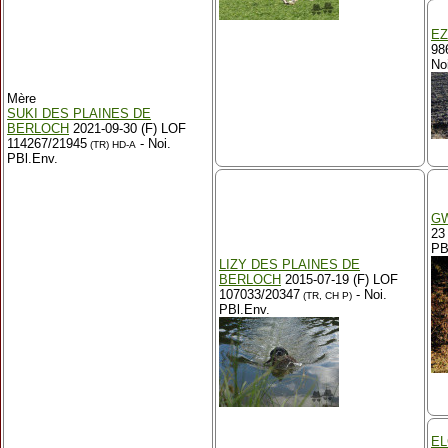
EZ
98
No
Mère
SUKI DES PLAINES DE
BERLOCH
2021-09-30 (F) LOF
114267/21945
- Noi.
(TR)
HD-A
PBl.Env.
GW
23
PB
LIZY DES PLAINES DE
BERLOCH
2015-07-19 (F) LOF
107033/20347
- Noi.
(TR, CH P)
PBl.Env.
EL