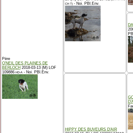
- Noi. PBl.Env.
CH T)
DA
20
PB
Père
O'NEIL DES PLAINES DE
BERLOCH
2018-03-13 (M) LOF
109886
- Noi. PBl.Env.
HD-A
GO
D'
Fa
HIPPY DES BUVEURS D'AIR