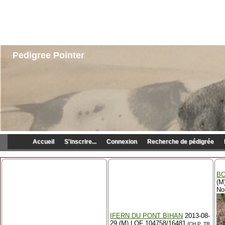
Pedigree Pointer
Accueil
S'inscrire...
Connexion
Recherche de pédigrée
BO
(M
No
IFERN DU PONT BIHAN
2013-08-
29 (M) LOF 104758/16481
(CH P, TR,