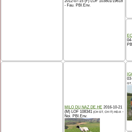
2012-07-15 (F) LOF 103801/19618
- Fau. PBl.Env.
EC
04
PB
IG
03
GT,
MILO DU NAZ DE HE
2016-10-21
(M) LOF 108341
-
(CH GT, CH IT)
HD-A
Noi. PBl.Env.