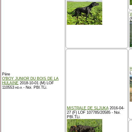
V
(
L
Père
O'BOY JUNIOR DU BOIS DE LA
HULAINE
2018-10-01 (M) LOF
110553
- Noi. PBl.TLi.
HD-A
MISTRALE DE SLJUKA
2016-04-
27 (F) LOF 107785/20585 - Noi.
PBl.TLi.