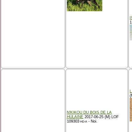
I
1
L
(
N'KIKOU DU BOIS DE LA
HULAINE
2017-06-25 (M) LOF
109303
- Noi.
HD-A