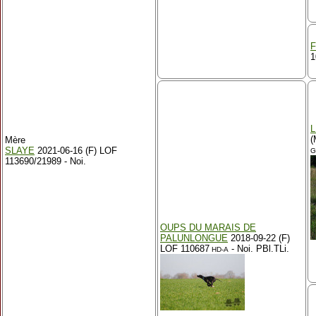
F
1
L
(
Mère
SLAYE
2021-06-16 (F) LOF
G
113690/21989 - Noi.
OUPS DU MARAIS DE
PALUNLONGUE
2018-09-22 (F)
LOF 110687
- Noi. PBl.TLi.
HD-A