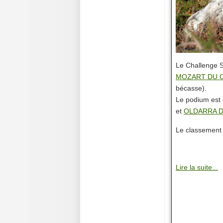
Le Challenge S
MOZART DU 
bécasse).
Le podium est
et
OLDARRA D
Le classement 
Lire la suite...