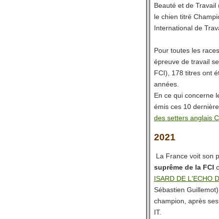
Beauté et de Travail 
le chien titré Champ
International de Trava
Pour toutes les rac
épreuve de travail s
FCI), 178 titres ont 
années.
En ce qui concerne le
émis ces 10 dernièr
des setters anglais C
2021
La France voit son p
suprême de la FCI
c
ISARD DE L'ECHO 
Sébastien Guillemot)
champion, après ses
IT.