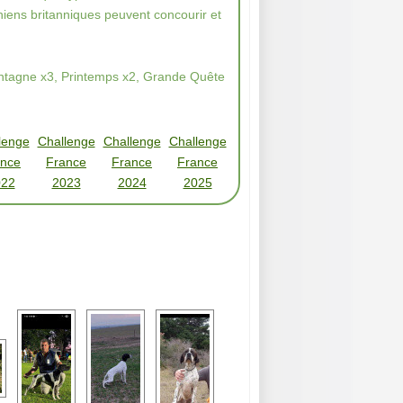
hiens britanniques peuvent concourir et
ontagne x3, Printemps x2, Grande Quête
lenge
Challenge
Challenge
Challenge
ance
France
France
France
022
2023
2024
2025