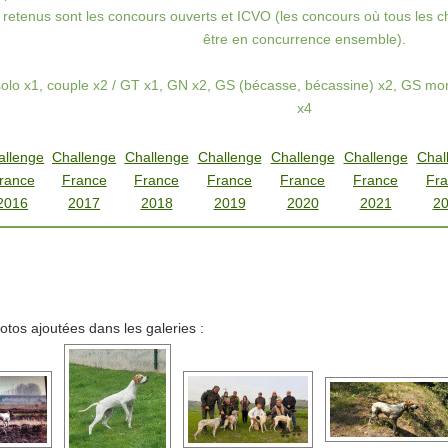
retenus sont les concours ouverts et ICVO (les concours où tous les c
être en concurrence ensemble).
 solo x1, couple x2 / GT x1, GN x2, GS (bécasse, bécassine) x2, GS m
x4
allenge
Challenge
Challenge
Challenge
Challenge
Challenge
Chal
rance
France
France
France
France
France
Fr
2016
2017
2018
2019
2020
2021
2
otos ajoutées dans les galeries :