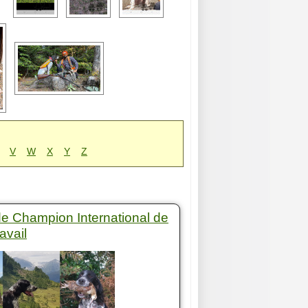
V
W
X
Y
Z
 de Champion International de
avail