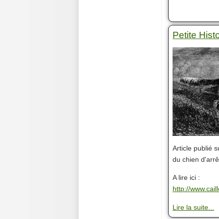
Petite Hist
Article publié s
du chien d'arr
A lire ici :
http://www.cai
Lire la suite...