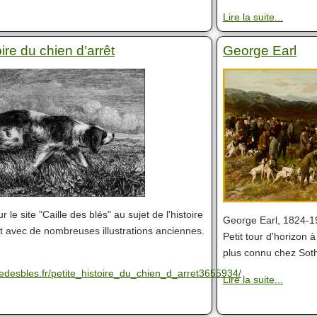
Lire la suite...
oire du chien d’arrêt
George Earl
ur le site "Caille des blés" au sujet de l'histoire
George Earl, 1824-19
êt avec de nombreuses illustrations anciennes.
Petit tour d'horizon 
plus connu chez Soth
lledesbles.fr/petite_histoire_du_chien_d_arret3655934/
Lire la suite...