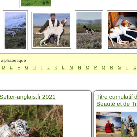
 alphabétique
D
E
F
G
H
I
J
K
L
M
N
O
P
Q
R
S
T
U
Setter-anglais.fr 2021
Titre cumulatif
Beauté et de Tr