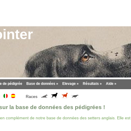
inter
 de pédigrée
Base de données »
Elevage »
Résultats »
Aide »
Races
ur la base de données des pédigrées !
 en complément de notre base de données des setters anglais. Elle est