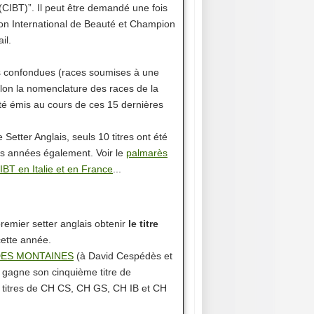
(CIBT)”. Il peut être demandé une fois
ion International de Beauté et Champion
il.
es confondues (races soumises à une
elon la nomenclature des races de la
été émis au cours de ces 15 dernières
 Setter Anglais, seuls 10 titres ont été
es années également. Voir le
palmarès
IBT en Italie et en France
...
remier setter anglais obtenir
le titre
ette année.
DES MONTAINES
(à David Cespédès et
 gagne son cinquième titre de
 titres de CH CS, CH GS, CH IB et CH