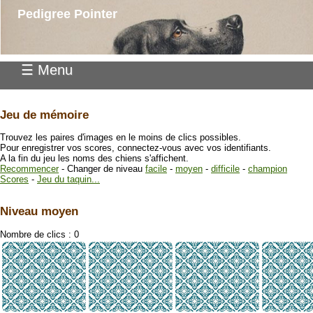
Pedigree Pointer
☰ Menu
Jeu de mémoire
Trouvez les paires d'images en le moins de clics possibles.
Pour enregistrer vos scores, connectez-vous avec vos identifiants.
A la fin du jeu les noms des chiens s'affichent.
Recommencer
- Changer de niveau
facile
-
moyen
-
difficile
-
champion
Scores
-
Jeu du taquin...
Niveau moyen
Nombre de clics :
0