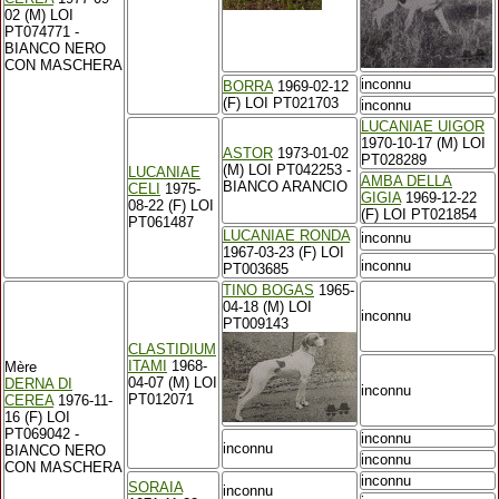
02 (M) LOI
PT074771 -
BIANCO NERO
CON MASCHERA
inconnu
BORRA
1969-02-12
(F) LOI PT021703
inconnu
LUCANIAE UIGOR
1970-10-17 (M) LOI
ASTOR
1973-01-02
PT028289
(M) LOI PT042253 -
LUCANIAE
AMBA DELLA
BIANCO ARANCIO
CELI
1975-
GIGIA
1969-12-22
08-22 (F) LOI
(F) LOI PT021854
PT061487
LUCANIAE RONDA
inconnu
1967-03-23 (F) LOI
inconnu
PT003685
TINO BOGAS
1965-
04-18 (M) LOI
inconnu
PT009143
CLASTIDIUM
ITAMI
1968-
Mère
04-07 (M) LOI
DERNA DI
inconnu
PT012071
CEREA
1976-11-
16 (F) LOI
PT069042 -
inconnu
inconnu
BIANCO NERO
inconnu
CON MASCHERA
inconnu
SORAIA
inconnu