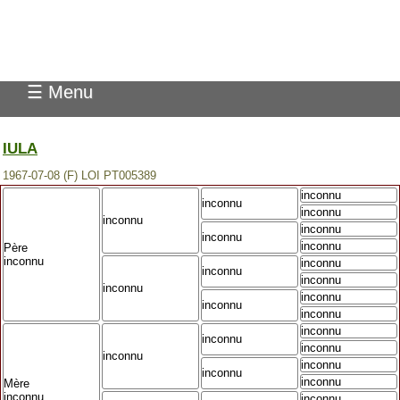
Pedigree Pointer
☰ Menu
IULA
1967-07-08 (F) LOI PT005389
inconnu
inconnu
inconnu
inconnu
inconnu
inconnu
inconnu
Père
inconnu
inconnu
inconnu
inconnu
inconnu
inconnu
inconnu
inconnu
inconnu
inconnu
inconnu
inconnu
inconnu
inconnu
inconnu
Mère
inconnu
inconnu