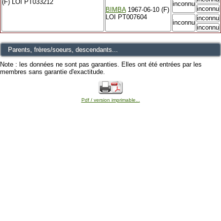
(F) LOI PT033212
inconnu
inconnu
BIMBA
1967-06-10 (F)
LOI PT007604
inconnu
inconnu
inconnu
Parents, frères/soeurs, descendants...
Note : les données ne sont pas garanties. Elles ont été entrées par les
membres sans garantie d'exactitude.
Pdf / version imprimable...