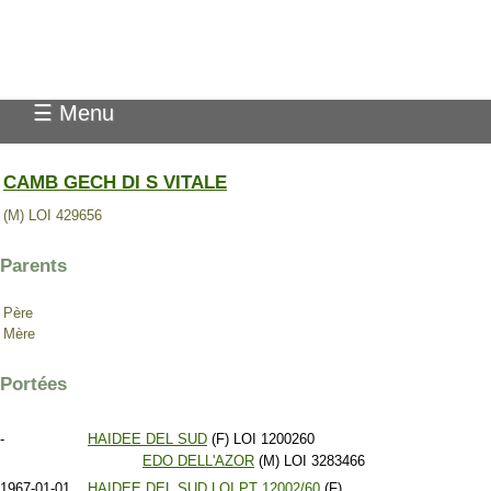
Pedigree Pointer
☰ Menu
CAMB GECH DI S VITALE
(M) LOI 429656
Parents
Père
Mère
Portées
-
HAIDEE DEL SUD
(F) LOI 1200260
EDO DELL'AZOR
(M) LOI 3283466
1967-01-01
HAIDEE DEL SUD LOI PT 12002/60
(F)