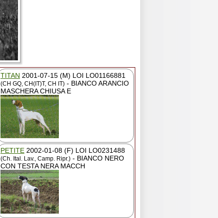
TITAN
2001-07-15 (M) LOI LO01166881
- BIANCO ARANCIO
(CH GQ, CH(IT)T, CH IT)
MASCHERA CHIUSA E
PETITE
2002-01-08 (F) LOI LO0231488
- BIANCO NERO
(Ch. Ital. Lav., Camp. Ripr.)
CON TESTA NERA MACCH