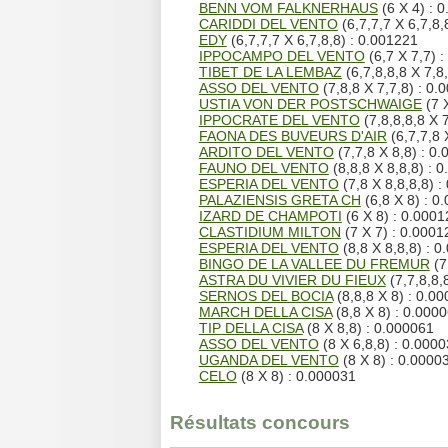
BENN VOM FALKNERHAUS
(6 X 4) : 
CARIDDI DEL VENTO
(6,7,7,7 X 6,7,8,
EDY
(6,7,7,7 X 6,7,8,8) : 0.001221
IPPOCAMPO DEL VENTO
(6,7 X 7,7) 
TIBET DE LA LEMBAZ
(6,7,8,8,8 X 7,8
ASSO DEL VENTO
(7,8,8 X 7,7,8) : 0.
USTIA VON DER POSTSCHWAIGE
(7 X
IPPOCRATE DEL VENTO
(7,8,8,8,8 X 
FAONA DES BUVEURS D'AIR
(6,7,7,8 
ARDITO DEL VENTO
(7,7,8 X 8,8) : 0
FAUNO DEL VENTO
(8,8,8 X 8,8,8) : 
ESPERIA DEL VENTO
(7,8 X 8,8,8,8) :
PALAZIENSIS GRETA CH
(6,8 X 8) : 0
IZARD DE CHAMPOTI
(6 X 8) : 0.0001
CLASTIDIUM MILTON
(7 X 7) : 0.0001
ESPERIA DEL VENTO
(8,8 X 8,8,8) : 
BINGO DE LA VALLEE DU FREMUR
(7
ASTRA DU VIVIER DU FIEUX
(7,7,8,8,
SERNOS DEL BOCIA
(8,8,8 X 8) : 0.0
MARCH DELLA CISA
(8,8 X 8) : 0.000
TIP DELLA CISA
(8 X 8,8) : 0.000061
ASSO DEL VENTO
(8 X 6,8,8) : 0.000
UGANDA DEL VENTO
(8 X 8) : 0.0000
CELO
(8 X 8) : 0.000031
Résultats concours