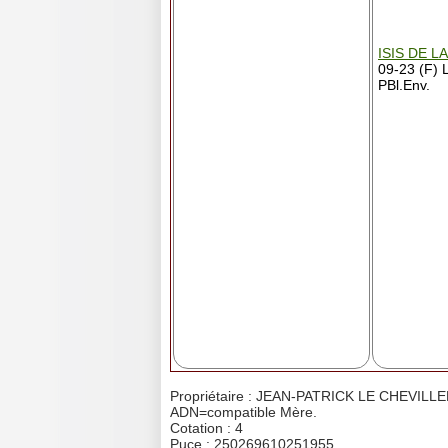
ISIS DE L
09-23 (F) 
PBl.Env.
Propriétaire : JEAN-PATRICK LE CHEVILL
ADN=compatible Mère.
Cotation : 4
Puce : 250269610251955