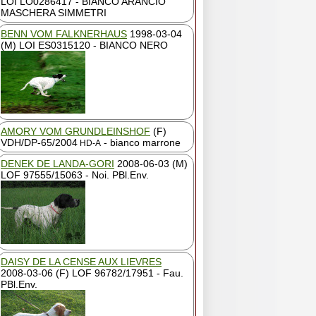
LOI LO0286417 - BIANCO ARANCIO
MASCHERA SIMMETRI
BENN VOM FALKNERHAUS
1998-03-04
(M) LOI ES0315120 - BIANCO NERO
AMORY VOM GRUNDLEINSHOF
(F)
VDH/DP-65/2004
- bianco marrone
HD-A
DENEK DE LANDA-GORI
2008-06-03 (M)
LOF 97555/15063 - Noi. PBl.Env.
DAISY DE LA CENSE AUX LIEVRES
2008-03-06 (F) LOF 96782/17951 - Fau.
PBl.Env.