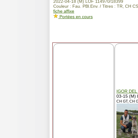
2022-04-18 (M) LOF 114970/18399
Couleur : Fau. PBl.Env. / Titres : TR, CH CS 
fiche affixe
Portées en cours
IGOR DEL
03-15 (M)
CH GT, CH G