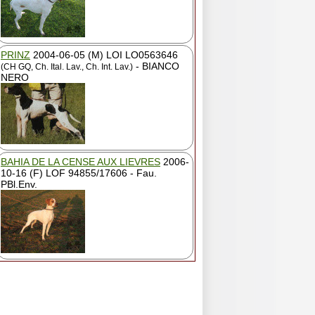
PRINZ
2004-06-05 (M) LOI LO0563646
- BIANCO
(CH GQ, Ch. Ital. Lav., Ch. Int. Lav.)
NERO
BAHIA DE LA CENSE AUX LIEVRES
2006-
10-16 (F) LOF 94855/17606 - Fau.
PBl.Env.