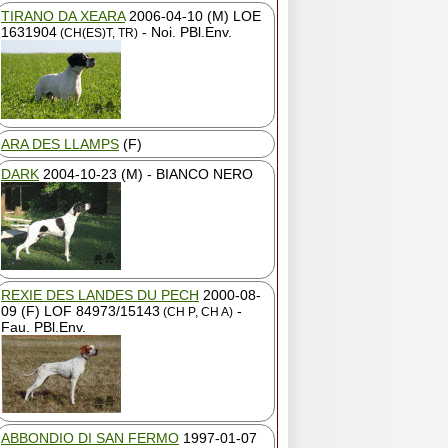
TIRANO DA XEARA
2006-04-10 (M) LOE
1631904
- Noi. PBl.Env.
(CH(ES)T, TR)
ARA DES LLAMPS
(F)
DARK
2004-10-23 (M) - BIANCO NERO
REXIE DES LANDES DU PECH
2000-08-
09 (F) LOF 84973/15143
-
(CH P, CH A)
Fau. PBl.Env.
ABBONDIO DI SAN FERMO
1997-01-07