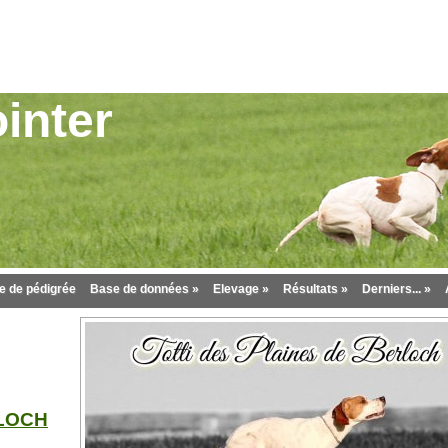
inter
 de pédigrée
Base de données »
Elevage »
Résultats »
Derniers... »
RLOCH