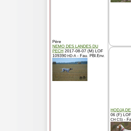
Père
NEMO DES LANDES DU
PECH
2017-08-07 (M) LOF
109390
- Fau. PBl.Env.
HD-A
HODJA DE
06 (F) LO
- Fa
CH CS)