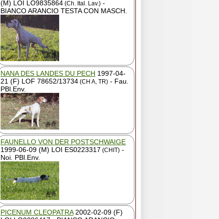
(M) LOI LO9835864
-
(Ch. Ital. Lav.)
BIANCO ARANCIO TESTA CON MASCH.
NANA DES LANDES DU PECH
1997-04-
21 (F) LOF 78652/13734
- Fau.
(CH A, TR)
PBl.Env.
FAUNELLO VON DER POSTSCHWAIGE
1999-06-09 (M) LOI ES0223317
-
(CHIT)
Noi. PBl.Env.
PICENUM CLEOPATRA
2002-02-09 (F)