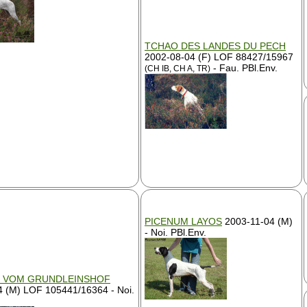
TCHAO DES LANDES DU PECH
2002-08-04 (F) LOF 88427/15967
- Fau. PBl.Env.
(CH IB, CH A, TR)
PICENUM LAYOS
2003-11-04 (M)
- Noi. PBl.Env.
E VOM GRUNDLEINSHOF
 (M) LOF 105441/16364 - Noi.