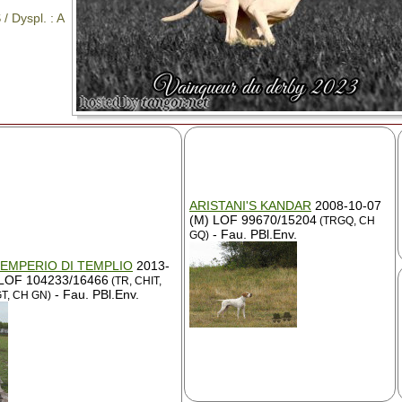
/ Dyspl. : A
ARISTANI'S KANDAR
2008-10-07
(M) LOF 99670/15204
(TRGQ, CH
- Fau. PBl.Env.
GQ)
 EMPERIO DI TEMPLIO
2013-
 LOF 104233/16466
(TR, CHIT,
- Fau. PBl.Env.
T, CH GN)