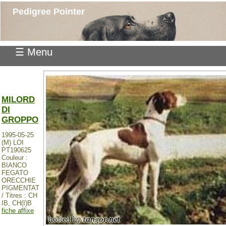
Pedigree Pointer
☰ Menu
MILORD
DI
GROPPO
1995-05-25
(M) LOI
PT190625
Couleur :
BIANCO
FEGATO
ORECCHIE
PIGMENTAT
/ Titres : CH
IB, CH(I)B
fiche affixe