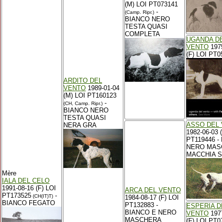
(M) LOI PT073141
-
(Camp. Ripr.)
BIANCO NERO
TESTA QUASI
COMPLETA
UGANDA D
VENTO
197
(F) LOI PT0
ARDITO DEL
VENTO
1989-01-04
(M) LOI PT160123
-
(CH, Camp. Ripr.)
BIANCO NERO
TESTA QUASI
ASSO DEL
NERA GRA
1982-06-03 
PT119446 -
NERO MAS
MACCHIA S
Mère
IALA DEL CELO
1991-08-16 (F) LOI
ARCA DEL VENTO
PT173525
-
(CH(IT)T)
1984-08-17 (F) LOI
BIANCO FEGATO
PT132883 -
ESPERIA D
BIANCO E NERO
VENTO
197
MASCHERA
(F) LOI PT0