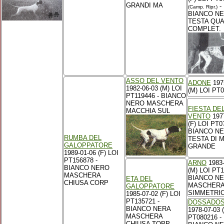
GRANDI MA
-
(Camp. Ripr.)
BIANCO N
TESTA QUA
COMPLET.
ASSO DEL VENTO
ADONE
197
1982-06-03 (M) LOI
(M) LOI PT
PT119446 - BIANCO
NERO MASCHERA
FIESTA DE
MACCHIA SUL
VENTO
197
(F) LOI PT0
BIANCO N
RUMBA DEL
TESTA DI 
GALOPPATORE
GRANDE
1989-01-06 (F) LOI
PT156878 -
ARNO
1983-
BIANCO NERO
(M) LOI PT1
MASCHERA
BIANCO N
ETA DEL
CHIUSA CORP
MASCHER
GALOPPATORE
SIMMETRI
1985-07-02 (F) LOI
PT135721 -
DOSSADOS
BIANCO NERA
1978-07-03 
MASCHERA
PT080216 -
CHIUSA TOPP