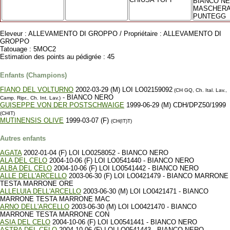
BIANCO N
MASCHERA
PUNTEGG
Eleveur : ALLEVAMENTO DI GROPPO / Propriétaire : ALLEVAMENTO DI
GROPPO
Tatouage : 5MOC2
Estimation des points au pédigrée : 45
Enfants (Champions)
FIANO DEL VOLTURNO
2002-03-29 (M) LOI LO02159092
(CH GQ, Ch. Ital. Lav.,
- BIANCO NERO
Camp. Ripr., Ch. Int. Lav.)
GUISEPPE VON DER POSTSCHWAIGE
1999-06-29 (M) CDH/DPZ50/1999
(CHIT)
MUTINENSIS OLIVE
1999-03-07 (F)
(CH(IT)T)
Autres enfants
AGATA
2002-01-04 (F) LOI LO0258052 - BIANCO NERO
ALA DEL CELO
2004-10-06 (F) LOI LO0541440 - BIANCO NERO
ALBA DEL CELO
2004-10-06 (F) LOI LO0541442 - BIANCO NERO
ALLE DELL'ARCELLO
2003-06-30 (F) LOI LO0421479 - BIANCO MARRONE
TESTA MARRONE ORE
ALLELUIA DELL'ARCELLO
2003-06-30 (M) LOI LO0421471 - BIANCO
MARRONE TESTA MARRONE MAC
ARNO DELL'ARCELLO
2003-06-30 (M) LOI LO0421470 - BIANCO
MARRONE TESTA MARRONE CON
ASIA DEL CELO
2004-10-06 (F) LOI LO0541441 - BIANCO NERO
ASTRA DEL CELO
2004-10-06 (F) LOI LO0541443 - BIANCO NERO