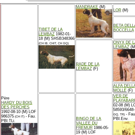
MANDRAKE
(M)
LOR
(M)
BETA DELL
TIBET DE LA
BOCCELLA
LEMBAZ
1982-01-
18 (M) SHSB348366
ONYX DE L
(CH IB, CHIT, CH GQ)
LEMBAZ
(M
RADE DE LA
LEMBAZ
(F)
ALFA DELL
MOLLE
(F)
VER DE
Père
PLAYABAR
HARDY DU BOIS
02-08 (M) L
DES PERCHES
58593/6648-
1992-08-10 (M) LOF
- Fau
GQ, TR)
986375
- Fau.
(CH IT)
BINGO DE LA
PBl.Env.
PBl.TLi.
VALLEE DU
FREMUR
1986-05-
19 (M) LOF