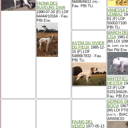
56696/6612
-
(TR)
FAONA DES
Fau. PBl.TLi.
BUVEURS D'AIR
VANESSA D
1990-07-20 (F) LOF
LEMBAZ
19
64444/10164 - Fau.
01 (F) LOF
PBl.Env.
55002/7100 -
PBl.TLi.
MARCH DE
CISA
1981-0
(M) LOI 109
ASTRA DU VIVIER
IB, CHIT, CH G
DU FIEUX
1985-12-
Noi Pbl Env
15 (F) LOF
54889/7832 - Fau.
PBl.TLi.
WHITEFIEL
HESTER
19
23 (F) LOF
53313/6629
Fau. PBl.En
SERNOS D
BOCIA
1967
(M) LOI PT
- BIA
(CH T)
ARANCIO
FAUNO DEL
VENTO
1977-05-13