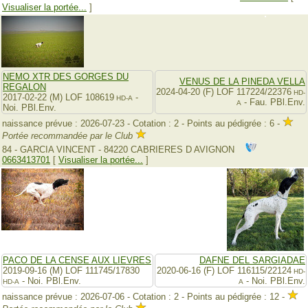
Visualiser la portée...
]
NEMO XTR DES GORGES DU
VENUS DE LA PINEDA VELLA
REGALON
2024-04-20 (F) LOF 117224/22376
HD-
2017-02-22 (M) LOF 108619
-
HD-A
- Fau. PBl.Env.
A
Noi. PBl.Env.
naissance prévue : 2026-07-23 - Cotation : 2 - Points au pédigrée : 6 -
Portée recommandée par le Club
84 - GARCIA VINCENT - 84220 CABRIERES D AVIGNON
0663413701
[
Visualiser la portée...
]
PACO DE LA CENSE AUX LIEVRES
DAFNE DEL SARGIADAE
2019-09-16 (M) LOF 111745/17830
2020-06-16 (F) LOF 116115/22124
HD-
- Noi. PBl.Env.
- Noi. PBl.Env.
HD-A
A
naissance prévue : 2026-07-06 - Cotation : 2 - Points au pédigrée : 12 -