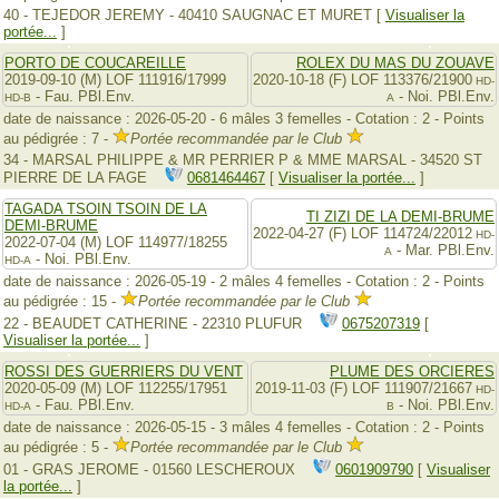
40 - TEJEDOR JEREMY - 40410 SAUGNAC ET MURET [
Visualiser la
portée...
]
PORTO DE COUCAREILLE
ROLEX DU MAS DU ZOUAVE
2019-09-10 (M) LOF 111916/17999
2020-10-18 (F) LOF 113376/21900
HD-
- Fau. PBl.Env.
- Noi. PBl.Env.
HD-B
A
date de naissance : 2026-05-20 - 6 mâles 3 femelles - Cotation : 2 - Points
au pédigrée : 7 -
Portée recommandée par le Club
34 - MARSAL PHILIPPE & MR PERRIER P & MME MARSAL - 34520 ST
PIERRE DE LA FAGE
0681464467
[
Visualiser la portée...
]
TAGADA TSOIN TSOIN DE LA
TI ZIZI DE LA DEMI-BRUME
DEMI-BRUME
2022-04-27 (F) LOF 114724/22012
HD-
2022-07-04 (M) LOF 114977/18255
- Mar. PBl.Env.
A
- Noi. PBl.Env.
HD-A
date de naissance : 2026-05-19 - 2 mâles 4 femelles - Cotation : 2 - Points
au pédigrée : 15 -
Portée recommandée par le Club
22 - BEAUDET CATHERINE - 22310 PLUFUR
0675207319
[
Visualiser la portée...
]
ROSSI DES GUERRIERS DU VENT
PLUME DES ORCIERES
2020-05-09 (M) LOF 112255/17951
2019-11-03 (F) LOF 111907/21667
HD-
- Fau. PBl.Env.
- Noi. PBl.Env.
HD-A
B
date de naissance : 2026-05-15 - 3 mâles 4 femelles - Cotation : 2 - Points
au pédigrée : 5 -
Portée recommandée par le Club
01 - GRAS JEROME - 01560 LESCHEROUX
0601909790
[
Visualiser
la portée...
]