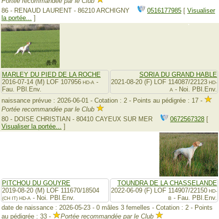
Portée recommandée par le Club
86 - RENAUD LAURENT - 86210 ARCHIGNY
0516177985
[
Visualiser
la portée...
]
MARLEY DU PIED DE LA ROCHE
SORIA DU GRAND HABLE
2016-07-14 (M) LOF 107956
-
2021-08-20 (F) LOF 114087/22123
HD-A
HD-
Fau. PBl.Env.
- Noi. PBl.Env.
A
naissance prévue : 2026-06-01 - Cotation : 2 - Points au pédigrée : 17 -
Portée recommandée par le Club
80 - DOISE CHRISTIAN - 80410 CAYEUX SUR MER
0672567328
[
Visualiser la portée...
]
PITCHOU DU GOUYRE
TOUNDRA DE LA CHASSELANDE
2019-08-20 (M) LOF 111670/18504
2022-06-09 (F) LOF 114907/22150
HD-
- Noi. PBl.Env.
- Fau. PBl.Env.
(CH IT)
HD-A
B
date de naissance : 2026-05-23 - 0 mâles 3 femelles - Cotation : 2 - Points
au pédigrée : 33 -
Portée recommandée par le Club