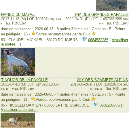
NANDO DE MAYAZI
TINA DES GRANDES RAFALES
2017-11-18 (M) LOF 109697
2022-04-01 (F) LOF 114573/21999
(TR)
HD-A
HD-
- Fau. PBl.Env.
- Fau. PBl.Env.
A
date de naissance : 2026-06-13 - 8 mâles 3 femelles - Cotation : 5 - Points
au pédigrée : 26 -
Portée recommandée par le Club
83 - CLAUDEL MICKAEL - 83170 ROUGIERS
0684582285
[
Visualiser
la portée...
]
TINQUOS DE LA PAYOLLE
OLY DES SOMMETS ALPINS
2022-04-10 (M) LOF 114593/18366
2018-06-26 (F) LOF 110226
(CH GS,
- Fau. PBl.Env.
- Noi. PBl.Env.
HD-B
TR)
HD-B
date de naissance : 2026-06-05 - 4 mâles 4 femelles - Cotation : 5 - Points
au pédigrée : 11 -
Portée recommandée par le Club
05 - HISSELLI DAMIEN - 05000 LA FREISSINOUSE
0681206775
[
Visualiser la portée...
]