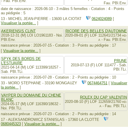
- Fau. PBl.Env.
Fau. PBl.Env.
date de naissance : 2026-06-10 - 3 mâles 5 femelles - Cotation : 4 - Points
au pédigrée : 5
13 - MICHEL JEAN-PIERRE - 13600 LA CIOTAT
0624024089
[
Visualiser la portée...
]
AKERIENSIS CLINT
RICORE DES BELLES D'AUTOMNE
2018-12-31 (M) LOI LO1961183 - Noi.
2020-09-01 (F) LOF 112641/21734
HD-
PBl.Env.
- Fau. PBl.Env.
A
naissance prévue : 2026-07-15 - Cotation : 3 - Points au pédigrée : 17
[
Visualiser la portée...
]
SPYK DES BORDS DE
PRUNE
L'ESTUAIRE
2019-07-13 (F) LOF 111477 - Sab.
2021-04-14 (M) LOF 113399/18257 -
PBl.TLi.
Sab. PBl.TLi.
naissance prévue : 2026-07-28 - Cotation : 2 - Points au pédigrée : 10
33 - MORO STEPHANE - 33190 MONGAUZY
0674464751
[
Visualiser
la portée...
]
VAYPER DU DOMAINE DU CHENE
ROLEX DU CAP VALENTIN
BLANC
2020-08-10 (F) LOF 112659/21760
HD-
2024-05-17 (M) LOF 116390/18632 -
- Fau. PBl.TLi.
A
Noi. PBl.TLi.
naissance prévue : 2026-07-23 - Cotation : 2 - Points au pédigrée : 14
17 - ALEKSANDROWICZ STANISLAS - 17360 LA CLOTTE
0680445323
[
Visualiser la portée...
]