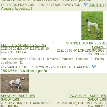
naissance prévue : 2026-04-27 - Cotation : 2 - Points au pédigrée : 0
12 - LAFON FRANCOIS - 12150 SEVERAC D AVEYRON
0631111114
[
Visualiser la portée...
]
SHANNEL DES BRISES DE
URUS DES SOMMETS ALPINS
PAIMPOL
2023-04-29 (M) LOF 115576/18410
2021-03-08 (F) LOF 113245/21695 -
- Noi. PBl.Env.
HD-B
Noi. PBl.Env.
date de naissance : 2026-04-21 - 0 mâles 7 femelles - Cotation : 2 - Points
au pédigrée : 11
22 - SAVEAN PHILIPPE & YVON - 22400 LAMBALLE ARMOR
0607126644
[
Visualiser la portée...
]
SHOW DE L'AUGE DES
TAGADA DE L'AUGE DES
SABOTIERS
SABOTIERS
2021-12-20 (M) LOF 114434/18597 -
2022-10-04 (F) LOF 115307/22366 -
Fau. PBl.Env.
Fau. PBl.TLi.