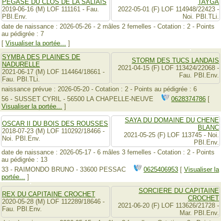
PEGASE DU CLOS DE LA SALIAIS
TAYGA
2019-06-16 (M) LOF 111161 - Fau.
2022-05-01 (F) LOF 114948/22423 -
PBl.Env.
Noi. PBl.TLi.
date de naissance : 2026-05-26 - 2 mâles 2 femelles - Cotation : 2 - Points
au pédigrée : 7
[
Visualiser la portée...
]
SYMBA DES PLAINES DE
STORM DES TUCS LANDAIS
NADURELLE
2021-04-15 (F) LOF 113424/22068 -
2021-06-17 (M) LOF 114464/18661 -
Fau. PBl.Env.
Fau. PBl.TLi.
naissance prévue : 2026-05-20 - Cotation : 2 - Points au pédigrée : 6
56 - SUSSET CYRIL - 56500 LA CHAPELLE-NEUVE
0628374786
[
Visualiser la portée...
]
SAYA DU DOMAINE DU CHENE
OSCAR II DU BOIS DES ROUSSES
BLANC
2018-07-23 (M) LOF 110292/18466 -
2021-05-25 (F) LOF 113745 - Noi.
Noi. PBl.Env.
PBl.Env.
date de naissance : 2026-05-17 - 6 mâles 3 femelles - Cotation : 2 - Points
au pédigrée : 13
33 - RAIMONDO BRUNO - 33600 PESSAC
0625406953
[
Visualiser la
portée...
]
SORCIERE DU CAPITAINE
REX DU CAPITAINE CROCHET
CROCHET
2020-05-28 (M) LOF 112289/18646 -
2021-06-20 (F) LOF 113626/21728 -
Fau. PBl.Env.
Mar. PBl.Env.