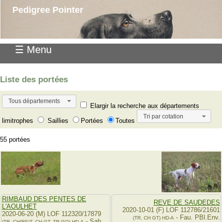
Pedigree Pointer
☰ Menu
Liste des portées
Tous départements
Elargir la recherche aux départements
Tri par cotation
limitrophes
Saillies
Portées
Toutes
55 portées
RIMBAUD DES PENTES DE
REVE DE SAUDEDES
L'AOULHET
2020-10-01 (F) LOF 112786/21601
2020-06-20 (M) LOF 112320/17879
- Fau. PBl.Env.
(TR, CH GT)
HD-A
- Sab.
(TR, CH(RS)T, CH GT, TR GQ)
HD-A