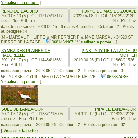
Visualiser la portée...
]
RENO DE L'AOURO
TOKYO DU MAS DU ZOUAVE
2020-05-10 (M) LOF 112175/18117
2022-04-08 (F) LOF 115139/22130 -
- Noi. PBl.Env.
Noi. PBl.Env.
HD-A
date de naissance : 2026-06-15 - 6 mâles 4 femelles - Cotation : 2 - Points
au pédigrée : 4
34 - MARSAL PHILIPPE & MR PERRIER P & MME MARSAL - 34520 ST
PIERRE DE LA FAGE
0681464467
[
Visualiser la portée...
]
SYMBA DES PLAINES DE
PINK LADY DE LA LANDE DU
NADURELLE
MOTTEN
2021-06-17 (M) LOF 114464/18661 -
2019-08-26 (F) LOF 111860/21526 -
Fau. PBl.TLi.
Noi. PBl.Env.
naissance prévue : 2026-05-27 - Cotation : 2 - Points au pédigrée : 9
56 - SUSSET CYRIL - 56500 LA CHAPELLE-NEUVE
0628374786
[
Visualiser la portée...
]
SOLE DE LANDA-GORI
PIPA DE LANDA-GORI
2021-05-12 (M) LOF 113871/18095
2019-11-12 (F) LOF 111823/22126 -
- Fau. PBl.Env.
Fau. PBl.Env.
(TR)
HD-A
naissance prévue : 2026-05-26 - Cotation : 2 - Points au pédigrée : 32
[
Visualiser la portée...
]