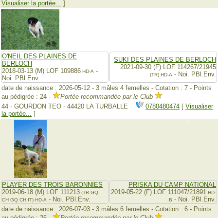
Visualiser la portée...
]
O'NEIL DES PLAINES DE
SUKI DES PLAINES DE BERLOCH
BERLOCH
2021-09-30 (F) LOF 114267/21945
2018-03-13 (M) LOF 109886
-
HD-A
- Noi. PBl.Env.
(TR)
HD-A
Noi. PBl.Env.
date de naissance : 2026-05-12 - 3 mâles 4 femelles - Cotation : 7 - Points
au pédigrée : 24 -
Portée recommandée par le Club
44 - GOURDON TEO - 44420 LA TURBALLE
0780480474
[
Visualiser
la portée...
]
PLAYER DES TROIS BARONNIES
PRISKA DU CAMP NATIONAL
2019-06-18 (M) LOF 111213
2019-05-22 (F) LOF 111047/21891
(TR GQ,
HD-
- Noi. PBl.Env.
- Noi. PBl.Env.
CH GQ CH IT)
HD-A
B
date de naissance : 2026-07-03 - 3 mâles 6 femelles - Cotation : 6 - Points
au pédigrée : 26 -
Portée recommandée par le Club