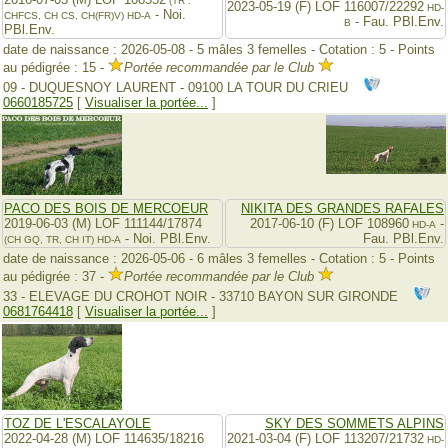
(TR .
2023-05-19 (F) LOF 116007/22292
HD-
- Noi.
CHFCS, CH CS, CH(FR)V)
HD-A
- Fau. PBl.Env.
B
PBl.Env.
date de naissance : 2026-05-08 - 5 mâles 3 femelles - Cotation : 5 - Points
au pédigrée : 15 -
Portée recommandée par le Club
09 - DUQUESNOY LAURENT - 09100 LA TOUR DU CRIEU
0660185725
[
Visualiser la portée...
]
PACO DES BOIS DE MERCOEUR
NIKITA DES GRANDES RAFALES
2019-06-03 (M) LOF 111144/17874
2017-06-10 (F) LOF 108960
-
HD-A
- Noi. PBl.Env.
Fau. PBl.Env.
(CH GQ, TR, CH IT)
HD-A
date de naissance : 2026-05-06 - 6 mâles 3 femelles - Cotation : 5 - Points
au pédigrée : 37 -
Portée recommandée par le Club
33 - ELEVAGE DU CROHOT NOIR - 33710 BAYON SUR GIRONDE
0681764418
[
Visualiser la portée...
]
TOZ DE L'ESCALAYOLE
SKY DES SOMMETS ALPINS
2022-04-28 (M) LOF 114635/18216
2021-03-04 (F) LOF 113207/21732
HD-