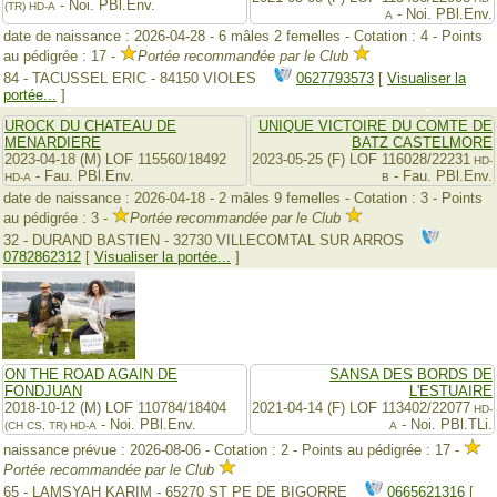
- Noi. PBl.Env.
(TR)
HD-A
- Noi. PBl.Env.
A
date de naissance : 2026-04-28 - 6 mâles 2 femelles - Cotation : 4 - Points
au pédigrée : 17 -
Portée recommandée par le Club
84 - TACUSSEL ERIC - 84150 VIOLES
0627793573
[
Visualiser la
portée...
]
UROCK DU CHATEAU DE
UNIQUE VICTOIRE DU COMTE DE
MENARDIERE
BATZ CASTELMORE
2023-04-18 (M) LOF 115560/18492
2023-05-25 (F) LOF 116028/22231
HD-
- Fau. PBl.Env.
- Fau. PBl.Env.
HD-A
B
date de naissance : 2026-04-18 - 2 mâles 9 femelles - Cotation : 3 - Points
au pédigrée : 3 -
Portée recommandée par le Club
32 - DURAND BASTIEN - 32730 VILLECOMTAL SUR ARROS
0782862312
[
Visualiser la portée...
]
ON THE ROAD AGAIN DE
SANSA DES BORDS DE
FONDJUAN
L'ESTUAIRE
2018-10-12 (M) LOF 110784/18404
2021-04-14 (F) LOF 113402/22077
HD-
- Noi. PBl.Env.
- Noi. PBl.TLi.
(CH CS, TR)
HD-A
A
naissance prévue : 2026-08-06 - Cotation : 2 - Points au pédigrée : 17 -
Portée recommandée par le Club
65 - LAMSYAH KARIM - 65270 ST PE DE BIGORRE
0665621316
[