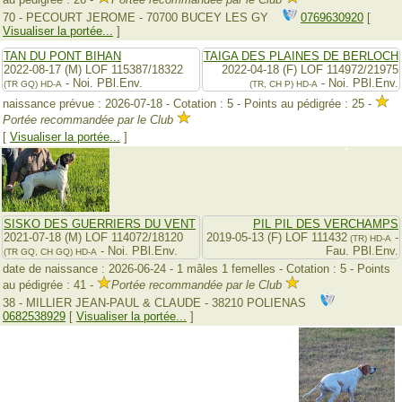
70 - PECOURT JEROME - 70700 BUCEY LES GY
0769630920
[
Visualiser la portée...
]
TAN DU PONT BIHAN
TAIGA DES PLAINES DE BERLOCH
2022-08-17 (M) LOF 115387/18322
2022-04-18 (F) LOF 114972/21975
- Noi. PBl.Env.
- Noi. PBl.Env.
(TR GQ)
HD-A
(TR, CH P)
HD-A
naissance prévue : 2026-07-18 - Cotation : 5 - Points au pédigrée : 25 -
Portée recommandée par le Club
[
Visualiser la portée...
]
SISKO DES GUERRIERS DU VENT
PIL PIL DES VERCHAMPS
2021-07-18 (M) LOF 114072/18120
2019-05-13 (F) LOF 111432
-
(TR)
HD-A
- Noi. PBl.Env.
Fau. PBl.Env.
(TR GQ, CH GQ)
HD-A
date de naissance : 2026-06-24 - 1 mâles 1 femelles - Cotation : 5 - Points
au pédigrée : 41 -
Portée recommandée par le Club
38 - MILLIER JEAN-PAUL & CLAUDE - 38210 POLIENAS
0682538929
[
Visualiser la portée...
]