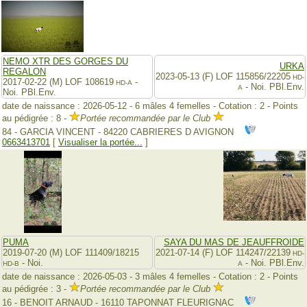
NEMO XTR DES GORGES DU
URKA
REGALON
2023-05-13 (F) LOF 115856/22205
HD-
2017-02-22 (M) LOF 108619
-
HD-A
- Noi. PBl.Env.
A
Noi. PBl.Env.
date de naissance : 2026-05-12 - 6 mâles 4 femelles - Cotation : 2 - Points
au pédigrée : 8 -
Portée recommandée par le Club
84 - GARCIA VINCENT - 84220 CABRIERES D AVIGNON
0663413701
[
Visualiser la portée...
]
PUMA
SAYA DU MAS DE JEAUFFROIDE
2019-07-20 (M) LOF 111409/18215
2021-07-14 (F) LOF 114247/22139
HD-
- Noi.
- Noi. PBl.Env.
HD-B
A
date de naissance : 2026-05-03 - 3 mâles 4 femelles - Cotation : 2 - Points
au pédigrée : 3 -
Portée recommandée par le Club
16 - BENOIT ARNAUD - 16110 TAPONNAT FLEURIGNAC