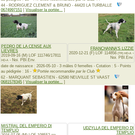
44 - RODRIGUEZ CLEMENT & BRUNO - 44420 LA TURBALLE
0674997151
[
Visualiser la portée...
]
PEDRO DE LA CENSE AUX
FRANCHANNA'S LIZZIE
LIEVRES
2020-12-21 (F) LOF 114856
-
(TR)
HD-A
2019-09-16 (M) LOF 111746/17811
Noi. PBl.Env.
- Noi. PBl.Env.
HD-A
date de naissance : 2026-05-10 - 3 mâles 0 femelles - Cotation : 5 - Points
au pédigrée : 16 -
Portée recommandée par le Club
62 - MARQUANT SEBASTIEN - 62580 NEUVILLE ST VAAST
0681578345
[
Visualiser la portée...
]
MISTRAL DEL EMPERIO DI
UDZYLLA DEL EMPERIO DI
TEMPLIO
TEMPLIO
2016-07-05 (M) LOF 108552