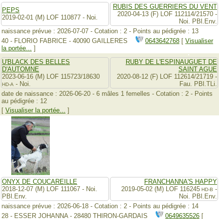
RUBIS DES GUERRIERS DU VENT
PEPS
2020-04-13 (F) LOF 112114/21570 -
2019-02-01 (M) LOF 110877 - Noi.
Noi. PBl.Env.
naissance prévue : 2026-07-07 - Cotation : 2 - Points au pédigrée : 13
40 - FLORIO FABRICE - 40090 GAILLERES
0643642768
[
Visualiser
la portée...
]
U'BLACK DES BELLES
RUBY DE L'ESPINAUGUET DE
D'AUTOMNE
SAINT AGUE
2023-06-16 (M) LOF 115723/18630
2020-08-12 (F) LOF 112614/21719 -
- Noi.
Fau. PBl.TLi.
HD-A
date de naissance : 2026-06-20 - 6 mâles 1 femelles - Cotation : 2 - Points
au pédigrée : 12
[
Visualiser la portée...
]
ONYX DE COUCAREILLE
FRANCHANNA'S HAPPY
2018-12-07 (M) LOF 111067 - Noi.
2019-05-02 (M) LOF 116245
-
HD-B
PBl.Env.
Noi. PBl.Env.
naissance prévue : 2026-06-18 - Cotation : 2 - Points au pédigrée : 14
28 - ESSER JOHANNA - 28480 THIRON-GARDAIS
0649635526
[