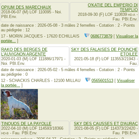
O'KATIE DEL EMPERIO DI
OPIUM DES MARECHAUX
TEMPLIO
2018-06-07 (M) LOF 110095 - Noi.
2018-09-30 (F) LOF 110839
-
HD-A
PBl.Env.
Fau. PBl.Env.
date de naissance : 2026-05-08 - 3 mâles 2 femelles - Cotation : 2 - Points
au pédigrée : 12
17 - MORIN JACQUES - 17620 ECHILLAIS
0686773879
[
Visualiser la
portée...
]
RAKO DES BERGES DE
SKY DES FALAISES DE POUNCHE
L'AUVIGNON ARGENTE
ETOILEE
2020-01-03 (M) LOF 111886/17971 -
2021-05-18 (F) LOF 113553/21943 -
Noi. PBl.Env.
Fau.
date de naissance : 2026-05-02 - 5 mâles 4 femelles - Cotation : 2 - Points
au pédigrée : 0
12 - SCHACKIS CHARLES - 12100 MILLAU
0565601513
[
Visualiser
la portée...
]
TINQUOS DE LA PAYOLLE
SKY DES CAUSSES ET D'AURAC
2022-04-10 (M) LOF 114593/18366
2021-08-05 (F) LOF 114373/22420 -
- Fau. PBl.Env.
Fau. PBl.Env.
HD-B