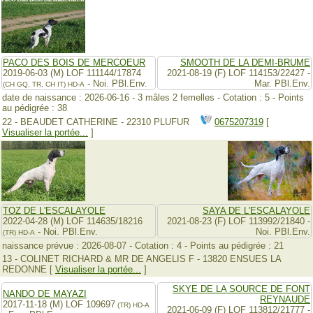
PACO DES BOIS DE MERCOEUR
SMOOTH DE LA DEMI-BRUME
2019-06-03 (M) LOF 111144/17874
2021-08-19 (F) LOF 114153/22427 -
- Noi. PBl.Env.
Mar. PBl.Env.
(CH GQ, TR, CH IT)
HD-A
date de naissance : 2026-06-16 - 3 mâles 2 femelles - Cotation : 5 - Points
au pédigrée : 38
22 - BEAUDET CATHERINE - 22310 PLUFUR
0675207319
[
Visualiser la portée...
]
TOZ DE L'ESCALAYOLE
SAYA DE L'ESCALAYOLE
2022-04-28 (M) LOF 114635/18216
2021-08-23 (F) LOF 113992/21840 -
- Noi. PBl.Env.
Noi. PBl.Env.
(TR)
HD-A
naissance prévue : 2026-08-07 - Cotation : 4 - Points au pédigrée : 21
13 - COLINET RICHARD & MR DE ANGELIS F - 13820 ENSUES LA
REDONNE [
Visualiser la portée...
]
SKYE DE LA SOURCE DE FONT
NANDO DE MAYAZI
REYNAUDE
2017-11-18 (M) LOF 109697
(TR)
HD-A
2021-06-09 (F) LOF 113812/21777 -