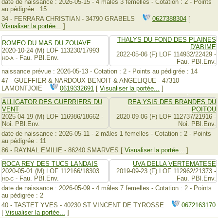
date de naissance : 2026-05-15 - 4 mâles 3 femelles - Cotation : 2 - Points
au pédigrée : 15
34 - FERRARA CHRISTIAN - 34790 GRABELS
0627388304
[
Visualiser la portée...
]
THALYS DU FOND DES PLAINES
ROMEO DU MAS DU ZOUAVE
D'ABIME
2020-10-24 (M) LOF 113230/17993
2022-05-06 (F) LOF 114932/22429 -
- Fau. PBl.Env.
HD-A
Fau. PBl.Env.
naissance prévue : 2026-05-13 - Cotation : 2 - Points au pédigrée : 14
47 - GUEFFIER & NARDOUX BENOIT & ANGELIQUE - 47310
LAMONTJOIE
0619332691
[
Visualiser la portée...
]
ALLIGATOR DES GUERRIERS DU
REA YSIS DES BRANDES DU
VENT
POITOU
2025-04-19 (M) LOF 116986/18662 -
2020-09-06 (F) LOF 112737/21916 -
Noi. PBl.Env.
Noi. PBl.Env.
date de naissance : 2026-05-11 - 2 mâles 1 femelles - Cotation : 2 - Points
au pédigrée : 11
86 - RAYNAL EMILIE - 86240 SMARVES [
Visualiser la portée...
]
ROCA REY DES TUCS LANDAIS
UVA DELLA VERTEMATESE
2020-05-01 (M) LOF 112166/18303
2019-09-23 (F) LOF 112962/21373 -
- Fau. PBl.Env.
Fau. PBl.Env.
HD-C
date de naissance : 2026-05-09 - 4 mâles 7 femelles - Cotation : 2 - Points
au pédigrée : 2
40 - TASTET YVES - 40230 ST VINCENT DE TYROSSE
0672163170
[
Visualiser la portée...
]