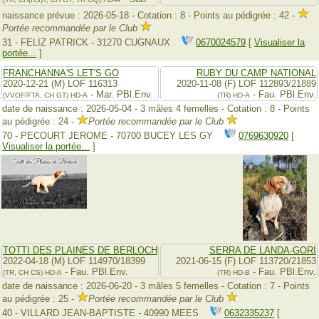
naissance prévue : 2026-05-18 - Cotation : 8 - Points au pédigrée : 42 -
Portée recommandée par le Club
31 - FELIZ PATRICK - 31270 CUGNAUX
0670024579
[
Visualiser la
portée...
]
FRANCHANNA'S LET'S GO
RUBY DU CAMP NATIONAL
2020-12-21 (M) LOF 116313
2020-11-08 (F) LOF 112893/21889
- Mar. PBl.Env.
- Fau. PBl.Env.
(VVOF/FTA, CH GT)
HD-A
(TR)
HD-A
date de naissance : 2026-05-04 - 3 mâles 4 femelles - Cotation : 8 - Points
au pédigrée : 24 -
Portée recommandée par le Club
70 - PECOURT JEROME - 70700 BUCEY LES GY
0769630920
[
Visualiser la portée...
]
TOTTI DES PLAINES DE BERLOCH
SERRA DE LANDA-GORI
2022-04-18 (M) LOF 114970/18399
2021-06-15 (F) LOF 113720/21853
- Fau. PBl.Env.
- Fau. PBl.Env.
(TR, CH CS)
HD-A
(TR)
HD-B
date de naissance : 2026-06-20 - 3 mâles 5 femelles - Cotation : 7 - Points
au pédigrée : 25 -
Portée recommandée par le Club
40 - VILLARD JEAN-BAPTISTE - 40990 MEES
0632335237
[