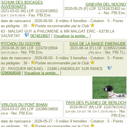
SCHUM DES BOCAGES
GINEVRA DEL NOCINO
AUVERGNATS
2020-05-25 (F) LOF 117418/22402
HD-
2021-03-02 (M) LOF 113224/18052
- Noi. PBl.Env.
A
- Fau. PBl.Env.
(CH T, CH P)
HD-B
date de naissance : 2026-06-04 - 6 mâles 4 femelles - Cotation : 5 - Points
au pédigrée : 20 -
Portée recommandée par le Club
63 - MALGAT GUY & PHILOMENE & MR MALGAT ERIC - 63730 LA
SAUVETAT
0674619607
[
Visualiser la portée...
]
PITCHOU DU GOUYRE
SAIS DE LA RANCE EMERAUDE
2019-08-20 (M) LOF 111670/18504
2021-08-14 (F) LOF 113955/21946
- Noi. PBl.Env.
- Noi. PBl.TLi.
(CH IT)
HD-A
(TR)
HD-A
date de naissance : 2026-06-03 - 5 mâles 3 femelles - Cotation : 5 - Points
au pédigrée : 39 -
Portée recommandée par le Club
22 - PASQUER MICKAEL - 22490 LANGROLAY SUR RANCE
0296868048
[
Visualiser la portée...
]
PAYA DES PLAINES DE BERLOCH
VRILOUS DU PONT BIHAN
2019-09-07 (M) LOF 111679/21412
2024-03-07 (M) LOF 116386/18659
- Noi.
(CH GN, CH GT, TR, CH T, CH P)
HD-A
- Noi. PBl.Env.
HD-B
PBl.Env.
date de naissance : 2026-05-27 - 0 mâles 9 femelles - Cotation : 5 - Points
au pédigrée : 18 -
Portée recommandée par le Club