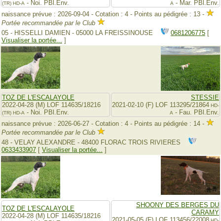
- Noi. PBl.Env.
- Mar. PBl.Env.
(TR)
HD-A
A
naissance prévue : 2026-09-04 - Cotation : 4 - Points au pédigrée : 13 -
Portée recommandée par le Club
05 - HISSELLI DAMIEN - 05000 LA FREISSINOUSE
0681206775
[
Visualiser la portée...
]
TOZ DE L'ESCALAYOLE
STESSIE
2022-04-28 (M) LOF 114635/18216
2021-02-10 (F) LOF 113295/21864
HD-
- Noi. PBl.Env.
- Fau. PBl.Env.
(TR)
HD-A
A
naissance prévue : 2026-06-27 - Cotation : 4 - Points au pédigrée : 14 -
Portée recommandée par le Club
48 - VELAY ALEXANDRE - 48400 FLORAC TROIS RIVIERES
0633433907
[
Visualiser la portée...
]
SHOONY DES BERGES DU
TOZ DE L'ESCALAYOLE
CARAMY
2022-04-28 (M) LOF 114635/18216
2021-05-05 (F) LOF 113456/22008
HD-