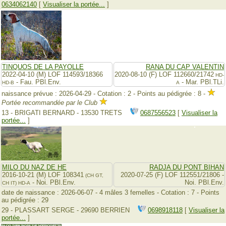
0634062140
[
Visualiser la portée...
]
TINQUOS DE LA PAYOLLE
RANA DU CAP VALENTIN
2022-04-10 (M) LOF 114593/18366
2020-08-10 (F) LOF 112660/21742
HD-
- Fau. PBl.Env.
- Mar. PBl.TLi.
HD-B
A
naissance prévue : 2026-04-29 - Cotation : 2 - Points au pédigrée : 8 -
Portée recommandée par le Club
13 - BRIGATI BERNARD - 13530 TRETS
0687556523
[
Visualiser la
portée...
]
MILO DU NAZ DE HE
RADJA DU PONT BIHAN
2016-10-21 (M) LOF 108341
2020-07-25 (F) LOF 112551/21806 -
(CH GT,
- Noi. PBl.Env.
Noi. PBl.Env.
CH IT)
HD-A
date de naissance : 2026-06-07 - 4 mâles 3 femelles - Cotation : 7 - Points
au pédigrée : 29
29 - PLASSART SERGE - 29690 BERRIEN
0698918118
[
Visualiser la
portée...
]