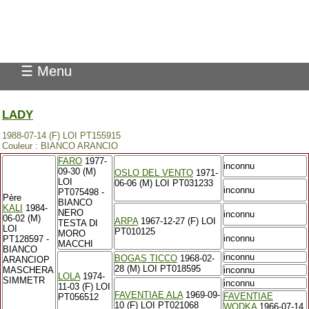
Pedigree Pointer
☰ Menu
LADY
1988-07-14 (F) LOI PT155915
Couleur : BIANCO ARANCIO
FARO
1977-
inconnu
09-30 (M)
OSLO DEL VENTO
1971-
LOI
06-06 (M) LOI PT031233
inconnu
PT075498 -
Père
BIANCO
KALI
1984-
NERO
inconnu
06-02 (M)
ARPA
1967-12-27 (F) LOI
TESTA DI
LOI
PT010125
MORO
inconnu
PT128597 -
MACCHI
BIANCO
inconnu
BOGAS TICCO
1968-02-
ARANCIOP
28 (M) LOI PT018595
MASCHERA
inconnu
LOLA
1974-
SIMMETR
inconnu
11-03 (F) LOI
FAVENTIAE ALA
1969-09-
FAVENTIAE
PT056512
10 (F) LOI PT021068
WODKA
1966-07-14