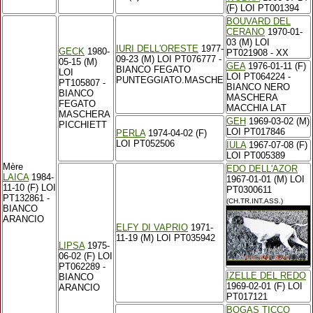
(F) LOI PT001394
BOUVARD DEL
CERANO
1970-01-
03 (M) LOI
IURI DELL'ORESTE
1977-
GECK
1980-
PT021908 - XX
09-23 (M) LOI PT076777 -
05-15 (M)
GEA
1976-01-11 (F)
BIANCO FEGATO
LOI
LOI PT064224 -
PUNTEGGIATO.MASCHE
PT105807 -
BIANCO NERO
BIANCO
MASCHERA
FEGATO
MACCHIA LAT
MASCHERA
GEH
1969-03-02 (M)
PICCHIETT
LOI PT017846
PERLA
1974-04-02 (F)
LOI PT052506
IULA
1967-07-08 (F)
LOI PT005389
Mère
EDO DELL'AZOR
LAICA
1984-
1967-01-01 (M) LOI
11-10 (F) LOI
PT0300611
PT132861 -
(CH.TR.INT.ASS.)
BIANCO
ARANCIO
ELFY DI VAPRIO
1971-
11-19 (M) LOI PT035942
LIPSA
1975-
06-02 (F) LOI
PT062289 -
IZELLE DEL REDO
BIANCO
1969-02-01 (F) LOI
ARANCIO
PT017121
BOGAS TICCO