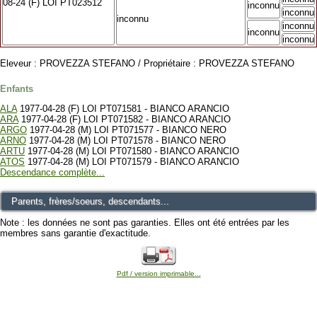
08-24 (F) LOI PT023512
inconnu
inconnu
inconnu
inconnu
inconnu
inconnu
Eleveur : PROVEZZA STEFANO / Propriétaire : PROVEZZA STEFANO
Enfants
ALA
1977-04-28 (F) LOI PT071581 - BIANCO ARANCIO
ARA
1977-04-28 (F) LOI PT071582 - BIANCO ARANCIO
ARGO
1977-04-28 (M) LOI PT071577 - BIANCO NERO
ARNO
1977-04-28 (M) LOI PT071578 - BIANCO NERO
ARTU
1977-04-28 (M) LOI PT071580 - BIANCO ARANCIO
ATOS
1977-04-28 (M) LOI PT071579 - BIANCO ARANCIO
Descendance complète...
Parents, frères/soeurs, descendants...
Note : les données ne sont pas garanties. Elles ont été entrées par les
membres sans garantie d'exactitude.
Pdf / version imprimable...