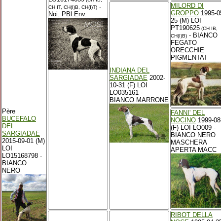
MILORD DI
-
CH IT, CH(I)B, CH(I)T)
GROPPO
1995-0
Noi. PBl.Env.
25 (M) LOI
PT190625
(CH IB,
- BIANCO
CH(I)B)
FEGATO
ORECCHIE
PIGMENTAT
INDIANA DEL
SARGIADAE
2002-
10-31 (F) LOI
LO035161 -
BIANCO MARRONE
Père
FANNI' DEL
BUCEFALO
NOCINO
1999-08
DEL
(F) LOI LO009 -
SARGIADAE
BIANCO NERO
2015-09-01 (M)
MASCHERA
LOI
APERTA MACC
LO15168798 -
BIANCO
NERO
RIBOT DELLA