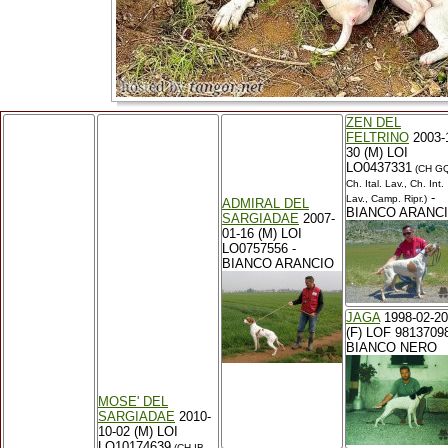
ZEN DEL
FELTRINO
2003-
30 (M) LOI
LO0437331
(CH GQ
Ch. Ital. Lav., Ch. Int.
-
Lav., Camp. Ripr.)
ADMIRAL DEL
BIANCO ARANC
SARGIADAE
2007-
01-16 (M) LOI
LO0757556 -
BIANCO ARANCIO
JAGA
1998-02-20
(F) LOF 98137098
BIANCO NERO
MOSE' DEL
SARGIADAE
2010-
10-02 (M) LOI
LO10174639
(CH IB,