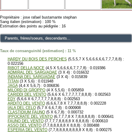
Propriétaire : jose rafael bustamante stephan
Sang italien (estimation) : 100 %
Estimation des points au pédigrée : 16
Parents, frères/soeurs, descendants...
Taux de consanguinité (estimation) : 11 %
HARDY DU BOIS DES PERCHES
(5,5,5,7 X 5,6,6,6,6,6,7,7,7,8,8) :
0.022156
RIBOT DELLA NOCE
(4,5 X 5,6,6,6,6,7,7,7,8) : 0.019386
ADMIRAL DEL SARGIADAE
(3 X 4) : 0.016632
INDIANA DEL SARGIADAE
(3 X 4) : 0.015839
TITAN
(3 X 5,6) : 0.011948
JAGA
(4,4 X 5,6,7) : 0.006836
MILORD DI GROPPO
(4 X 5,5,6) : 0.005859
CARIDDI DEL VENTO
(5,6,6 X 6,7,7,7,7,7,8,8,8) : 0.002563
EDY
(5,6,6 X 6,7,7,7,7,7,8,8,8) : 0.002563
ARDITO DEL VENTO
(6,6,6,7,8 X 7,7,7,8,8,8) : 0.002228
IALA DEL CELO
(5,7 X 6,6,7,8) : 0.000908
CLASTIDIUM FAUNO
(5 X 6,7,8) : 0.000732
IPPOCRATE DEL VENTO
(6,7,7,7,8 X 7,8,8,8,8,8) : 0.000641
FAUNO DEL VENTO
(7,7,7,7,8,8,8,8 X 8,8,8,8) : 0.000610
ASSO DEL VENTO
(7,7,8,8,8,8,8 X 8,8,8) : 0.000488
ESPERIA DEL VENTO
(7,7,8,8,8,8,8,8,8,8 X 8,8) : 0.000275