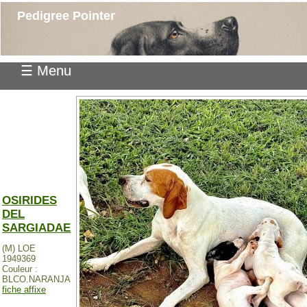
Pedigree Pointer
☰ Menu
OSIRIDES
DEL
SARGIADAE
(M) LOE
1949369
Couleur :
BLCO.NARANJA
fiche affixe