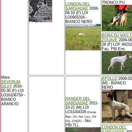
TRONCO PU
LONDON DEL
SARGIADAE
2008-
08-10 (F) LOI
LO0955316 -
BIANCO NERO
BORA DU MAS 
ZOUAVE
2006-06
28 (F) LOF 94252
Fau. PBl.Env.
Mère
APOLLO
2008-02
SEVERUM
(M) - BIANCO
SILVY
2016-
NERO
05-30 (F) LOI
LO16106759 -
RANGER DEL
BIANCO
SARGIADAE
2011-
ARANCIO
10-21 (M) LOI
LO11164326
(Camp.
Ripr., Ch. Ital. Lav., CH
- Noi.
GQ, CH(I)T)
PBl.TLi.
LONDON DEL
SARGIADAE
200