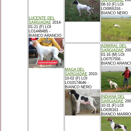
08-10 (F) LOI
LO0955316 -
BIANCO NERO
LUCENTE DEL
SARGIADAE
2014-
01-21 (F) LOI
LO1448485 -
BIANCO ARANCIO
ADMIRAL DEL
SARGIADAE
200
01-16 (M) LOI
LO0757556 -
BIANCO ARANC
MAGA DEL
SARGIADAE
2010-
10-02 (F) LOI
LO10174646 -
BIANCO NERO
INDIANA DEL
SARGIADAE
200
10-31 (F) LOI
LO035161 -
BIANCO MARR