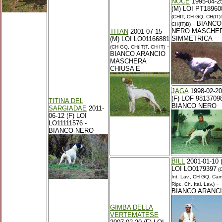
NOCE
1995-04-2
(M) LOI PT18960
(CHIT, CH GQ, CH(IT)
- BIANCO
CH(IT)B)
NERO MASCHE
TITAN
2001-07-15
SIMMETRICA
(M) LOI LO01166881
-
(CH GQ, CH(IT)T, CH IT)
BIANCO ARANCIO
MASCHERA
CHIUSA E
JAGA
1998-02-20
(F) LOF 98137098
TITINA DEL
BIANCO NERO
SARGIADAE
2011-
06-12 (F) LOI
LO11111576 -
BIANCO NERO
BILL
2001-01-10 
LOI LO0179397
(C
Int. Lav., CH GQ, Ca
-
Ripr., Ch. Ital. Lav.)
BIANCO ARANC
GIMBA DELLA
VERTEMATESE