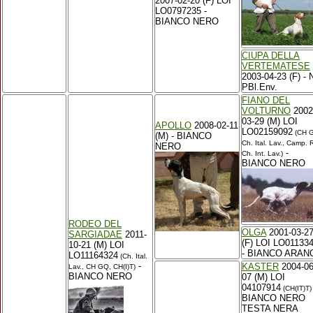
2007-02-20 (F) LOI
LO0797235 -
BIANCO NERO
CIUPA DELLA
VERTEMATESE
2003-04-23 (F) - N
PBl.Env.
FIANO DEL
VOLTURNO
2002
03-29 (M) LOI
APOLLO
2008-02-11
LO02159092
(CH 
(M) - BIANCO
Ch. Ital. Lav., Camp. R
NERO
-
Ch. Int. Lav.)
BIANCO NERO
RODEO DEL
OLGA
2001-03-2
SARGIADAE
2011-
(F) LOI LO01133
10-21 (M) LOI
- BIANCO ARAN
LO11164324
(Ch. Ital.
-
KASTER
2004-06
Lav., CH GQ, CH(I)T)
BIANCO NERO
07 (M) LOI
04107914
(CH(IT)T)
BIANCO NERO
TESTA NERA