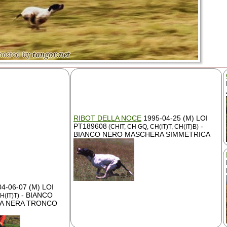
RIBOT DELLA NOCE
1995-04-25 (M) LOI
PT189608
-
(CHIT, CH GQ, CH(IT)T, CH(IT)B)
BIANCO NERO MASCHERA SIMMETRICA
4-06-07 (M) LOI
- BIANCO
H(IT)T)
A NERA TRONCO