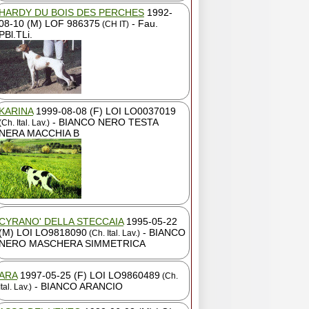
HARDY DU BOIS DES PERCHES
1992-
08-10 (M) LOF 986375
- Fau.
(CH IT)
PBl.TLi.
KARINA
1999-08-08 (F) LOI LO0037019
- BIANCO NERO TESTA
(Ch. Ital. Lav.)
NERA MACCHIA B
CYRANO' DELLA STECCAIA
1995-05-22
(M) LOI LO9818090
- BIANCO
(Ch. Ital. Lav.)
NERO MASCHERA SIMMETRICA
ARA
1997-05-25 (F) LOI LO9860489
(Ch.
- BIANCO ARANCIO
Ital. Lav.)