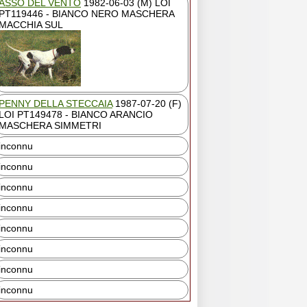
ASSO DEL VENTO
1982-06-03 (M) LOI
PT119446 - BIANCO NERO MASCHERA
MACCHIA SUL
PENNY DELLA STECCAIA
1987-07-20 (F)
LOI PT149478 - BIANCO ARANCIO
MASCHERA SIMMETRI
inconnu
inconnu
inconnu
inconnu
inconnu
inconnu
inconnu
inconnu