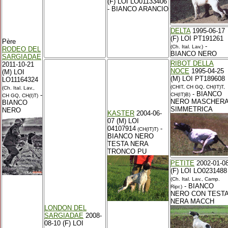
(F) LOI LO01133406
- BIANCO ARANCIO
DELTA
1995-06-17
(F) LOI PT191261
Père
-
(Ch. Ital. Lav.)
RODEO DEL
BIANCO NERO
SARGIADAE
RIBOT DELLA
2011-10-21
NOCE
1995-04-25
(M) LOI
(M) LOI PT189608
LO11164324
(CHIT, CH GQ, CH(IT)T,
(Ch. Ital. Lav.,
- BIANCO
-
CH(IT)B)
CH GQ, CH(I)T)
NERO MASCHER
BIANCO
SIMMETRICA
NERO
KASTER
2004-06-
07 (M) LOI
04107914
-
(CH(IT)T)
BIANCO NERO
TESTA NERA
TRONCO PU
PETITE
2002-01-0
(F) LOI LO0231488
(Ch. Ital. Lav., Camp.
- BIANCO
Ripr.)
NERO CON TEST
NERA MACCH
LONDON DEL
SARGIADAE
2008-
08-10 (F) LOI