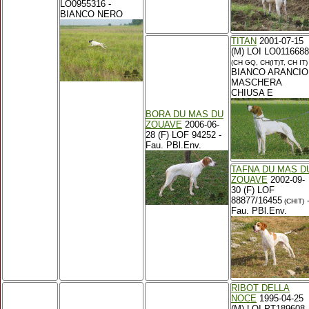
LO0955316 -
BIANCO NERO
TITAN
2001-07-15
(M) LOI LO011668
(CH GQ, CH(IT)T, CH IT)
BIANCO ARANCIO
MASCHERA
CHIUSA E
BORA DU MAS DU
ZOUAVE
2006-06-
28 (F) LOF 94252 -
Fau. PBl.Env.
TAFNA DU MAS D
ZOUAVE
2002-09-
30 (F) LOF
88877/16455
(CHIT)
Fau. PBl.Env.
RIBOT DELLA
NOCE
1995-04-25
(M) LOI PT189608