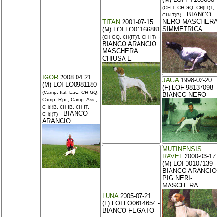
(CHIT, CH GQ, CH(IT)T,
- BIANCO
CH(IT)B)
NERO MASCHER
TITAN
2001-07-15
SIMMETRICA
(M) LOI LO01166881
-
(CH GQ, CH(IT)T, CH IT)
BIANCO ARANCIO
MASCHERA
CHIUSA E
IGOR
2008-04-21
JAGA
1998-02-20
(M) LOI LO0981180
(F) LOF 98137098 -
(Camp. Ital. Lav., CH GQ,
BIANCO NERO
Camp. Ripr., Camp. Ass.,
CH(I)B, CH IB, CH IT,
- BIANCO
CH(I)T)
ARANCIO
MUTINENSIS
RAVEL
2000-03-17
(M) LOI 00107139 -
BIANCO ARANCIO
PIG.NERI-
MASCHERA
LUNA
2005-07-21
(F) LOI LO0614654 -
BIANCO FEGATO