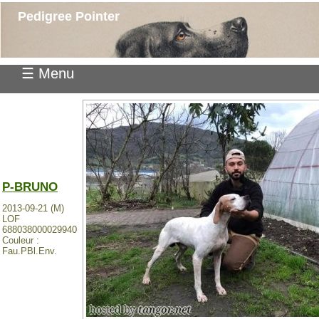
Pedigree Pointer
☰ Menu
P-BRUNO
2013-09-21 (M)
LOF
688038000029940
Couleur :
Fau.PBl.Env.