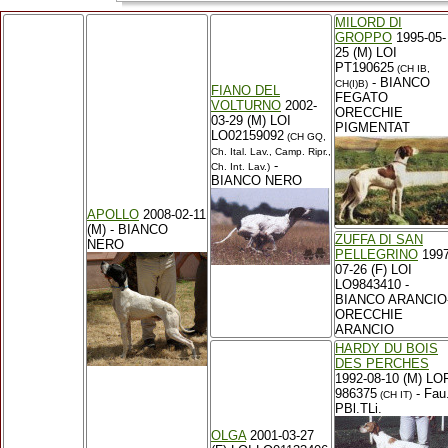
MILORD DI
GROPPO
1995-05-
25 (M) LOI
PT190625
(CH IB,
- BIANCO
CH(I)B)
FIANO DEL
FEGATO
VOLTURNO
2002-
ORECCHIE
03-29 (M) LOI
PIGMENTAT
LO02159092
(CH GQ,
Ch. Ital. Lav., Camp. Ripr.,
-
Ch. Int. Lav.)
BIANCO NERO
APOLLO
2008-02-11
(M) - BIANCO
ZUFFA DI SAN
NERO
PELLEGRINO
1997
07-26 (F) LOI
LO9843410 -
BIANCO ARANCIO
ORECCHIE
ARANCIO
HARDY DU BOIS
DES PERCHES
1992-08-10 (M) LO
986375
- Fau
(CH IT)
PBl.TLi.
OLGA
2001-03-27