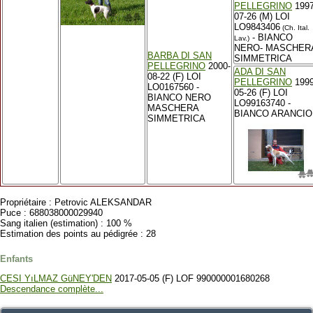
PELLEGRINO
1997
07-26 (M) LOI
LO9843406
(Ch. Ital.
- BIANCO
Lav.)
NERO- MASCHER
BARBA DI SAN
SIMMETRICA
PELLEGRINO
2000-
ADA DI SAN
08-22 (F) LOI
PELLEGRINO
1999
LO0167560 -
05-26 (F) LOI
BIANCO NERO
LO99163740 -
MASCHERA
BIANCO ARANCIO
SIMMETRICA
Propriétaire : Petrovic ALEKSANDAR
Puce : 688038000029940
Sang italien (estimation) : 100 %
Estimation des points au pédigrée : 28
Enfants
CESI YıLMAZ GüNEY'DEN
2017-05-05 (F) LOF 990000001680268
Descendance complète...