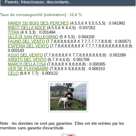
Parents, frères/soeurs, descendants...
Taux de consanguinité (estimation) : 12.6 %
HARDY DU BOIS DES PERCHES
(4,5,5,6 X 5,5,5,5,5) : 0.041992
RIBOT DELLA NOCE
(4,5,5,6 X 4,4,5) : 0.037262
TITAN
(4 X 3,3) : 0.031494
ULLA DI SAN PELLEGRINO
(5 X 5,5) : 0.004150
FAUNO DEL VENTO
(7,7,8,8,8,8,8,8,8 X 7,7,7,7,7,7,8,8,8) : 0.003571
ESPERIA DEL VENTO
(7,7,8,8,8,8,8,8,8 X 7,7,7,7,8,8,8,8,8,8,8,8,8,8) :
0.003143
ASSO DEL VENTO
(7,7,8,8,8,8,8 X 7,7,8,8,8,8,8,8,8,8) : 0.002289
ARDITO DEL VENTO
(6,7 X 6,6,6) : 0.001709
MARCH DELLA CISA
(7,8,8,8,8 X 8,8,8,8,8) : 0.000305
VER DE PLAYABARRI
(7,8,8,8 X 8,8,8,8,8) : 0.000153
CELO
(8,8 X 7,7) : 0.000122
Note : les données ne sont pas garanties. Elles ont été entrées par les
membres sans garantie d'exactitude.