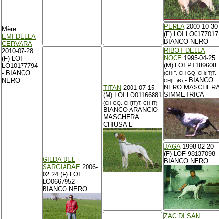
PERLA
2000-10-30
Mère
(F) LOI LO0177017 
EMI DELLA
BIANCO NERO
CERVARA
RIBOT DELLA
2010-07-28
NOCE
1995-04-25
(F) LOI
(M) LOI PT189608
LO10177794
- BIANCO
(CHIT, CH GQ, CH(IT)T,
- BIANCO
NERO
CH(IT)B)
NERO MASCHER
TITAN
2001-07-15
SIMMETRICA
(M) LOI LO01166881
-
(CH GQ, CH(IT)T, CH IT)
BIANCO ARANCIO
MASCHERA
CHIUSA E
JAGA
1998-02-20
(F) LOF 98137098 -
GILDA DEL
BIANCO NERO
SARGIADAE
2006-
02-24 (F) LOI
LO0667952 -
BIANCO NERO
ZAC DI SAN