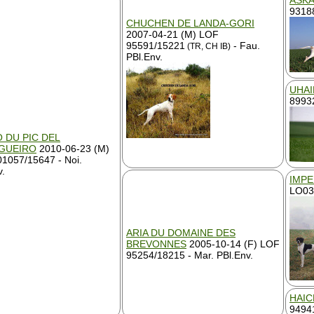
ASKA
9318
CHUCHEN DE LANDA-GORI
2007-04-21 (M) LOF
95591/15221
- Fau.
(TR, CH IB)
PBl.Env.
UHAI
8993
 DU PIC DEL
GUEIRO
2010-06-23 (M)
1057/15647 - Noi.
v.
IMPE
LO035
ARIA DU DOMAINE DES
BREVONNES
2005-10-14 (F) LOF
95254/18215 - Mar. PBl.Env.
HAIC
94941