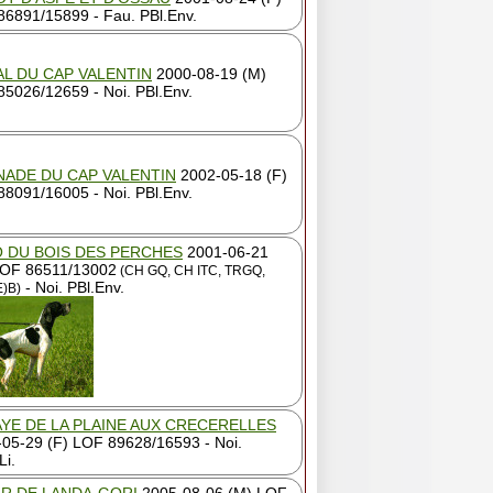
6891/15899 - Fau. PBl.Env.
L DU CAP VALENTIN
2000-08-19 (M)
5026/12659 - Noi. PBl.Env.
ADE DU CAP VALENTIN
2002-05-18 (F)
8091/16005 - Noi. PBl.Env.
 DU BOIS DES PERCHES
2001-06-21
LOF 86511/13002
(CH GQ, CH ITC, TRGQ,
- Noi. PBl.Env.
)B)
YE DE LA PLAINE AUX CRECERELLES
05-29 (F) LOF 89628/16593 - Noi.
Li.