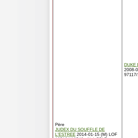
DUKE 
2008-0
97117/
Père
JUDEX DU SOUFFLE DE
L'ESTREE
2014-01-15 (M) LOF