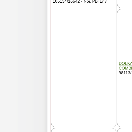
105134/16542 - Noi. PBl.Env.
DOLKA
COMB
98113/