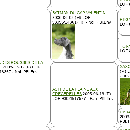
LOF 8
BATMAN DU CAP VALENTIN
2006-06-02 (M) LOF
REGA
93996/14361
- Noi. PBl.Env.
(TR)
LOF 8
TORN
LOF 8
 DES ROUSSES DE LA
SAXO
E
2008-12-02 (F) LOF
(M) 
18367 - Noi. PBl.Env.
CH(BE
ASTI DE LA PLAINE AUX
CRECERELLES
2005-06-19 (F)
LOF 93028/17577 - Fau. PBl.Env.
UBBA
2003-
PBl.T