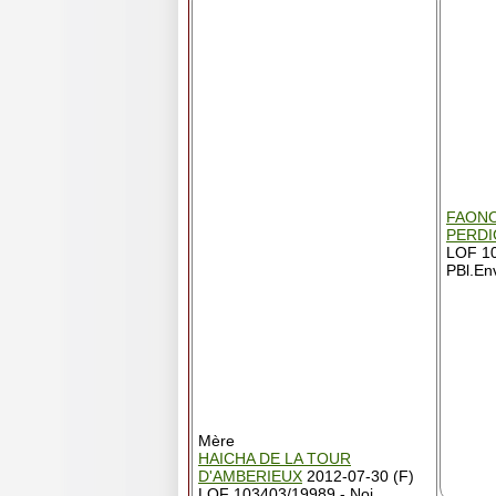
FAONO
PERDI
LOF 10
PBl.En
Mère
HAICHA DE LA TOUR
D'AMBERIEUX
2012-07-30 (F)
LOF 103403/19989 - Noi.