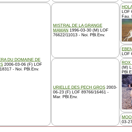
HOLA
LOF 
Fau. 
MISTRAL DE LA GRANGE
MAMAN
1996-03-30 (M) LOF
76622/11013 - Noi. PBl.Env.
EBEN
LOF 6
RA DU DOMAINE DE
ROX 
NS
2006-03-06 (F) LOF
(M) 
18317 - Noi. PBl.Env.
PBl.E
URIELLE DES PECH GROS
2003-
06-23 (F) LOF 89766/16461 -
Mar. PBl.Env.
MOO
03-27