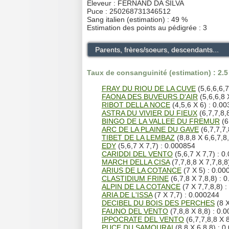
Eleveur : FERNAND DA SILVA
Puce : 250268731346512
Sang italien (estimation) : 49 %
Estimation des points au pédigrée : 3
Parents, frères/soeurs, descendants...
Taux de consanguinité (estimation) : 2.
FRAY DU RIOU DE LA CUVE
(5,6,6,6,7
FAONA DES BUVEURS D'AIR
(5,6,6,8 
RIBOT DELLA NOCE
(4,5,6 X 6) : 0.0
ASTRA DU VIVIER DU FIEUX
(6,7,7,8,
BINGO DE LA VALLEE DU FREMUR
(6
ARC DE LA PLAINE DU GAVE
(6,7,7,7,
TIBET DE LA LEMBAZ
(8,8,8 X 6,6,7,8
EDY
(5,6,7 X 7,7) : 0.000854
CARIDDI DEL VENTO
(5,6,7 X 7,7) : 0
MARCH DELLA CISA
(7,7,8,8 X 7,7,8,8
ARIUS DE LA COTANCE
(7 X 5) : 0.00
CLASTIDIUM FRINE
(6,7,8 X 7,8,8) : 
ALPIN DE LA COTANCE
(7 X 7,7,8,8) 
ARIA DE L'ISSA
(7 X 7,7) : 0.000244
DECIBEL DU BOIS DES PERCHES
(8 X
FAUNO DEL VENTO
(7,8,8 X 8,8) : 0.
IPPOCRATE DEL VENTO
(6,7,7,8,8 X 
PUCE DU SAMOURAI
(8,8 X 6,8,8) : 