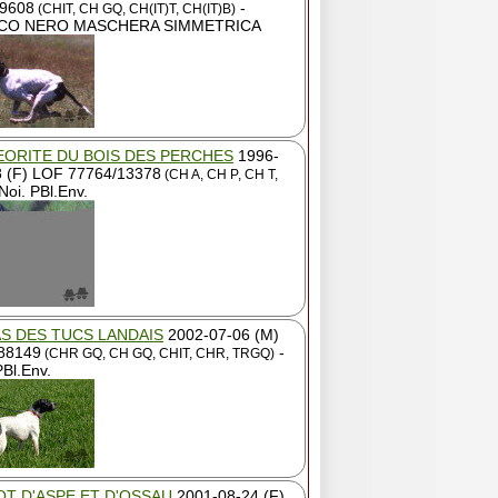
9608
-
(CHIT, CH GQ, CH(IT)T, CH(IT)B)
CO NERO MASCHERA SIMMETRICA
ORITE DU BOIS DES PERCHES
1996-
8 (F) LOF 77764/13378
(CH A, CH P, CH T,
Noi. PBl.Env.
S DES TUCS LANDAIS
2002-07-06 (M)
88149
-
(CHR GQ, CH GQ, CHIT, CHR, TRGQ)
PBl.Env.
T D'ASPE ET D'OSSAU
2001-08-24 (F)