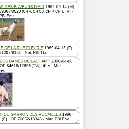
F DES BUVEURS D'AIR
1992-09-14 (M)
69387/9520
-
(CH A, CH CS, CH P, CH T, TR)
PBl.Env.
E DE LA RUE FLEURIE
1989-04-15 (F)
1292/9151 - Noi. PBl.TLi.
DES DAMES DE LACHAMP
2000-04-08
LOF 84618/12896
- Mar.
(TAN)
HD-A
nv.
N DU GARRON DES ROCAILLES
1996-
 (F) LOF 76652/13348 - Mar. PBl.Env.