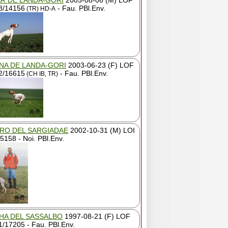
R DE LANDA-GORI
2005-08-06 (M) LOF
8/14156
- Fau. PBl.Env.
(TR)
HD-A
NA DE LANDA-GORI
2003-06-23 (F) LOF
2/16615
- Fau. PBl.Env.
(CH IB, TR)
RO DEL SARGIADAE
2002-10-31 (M) LOI
158 - Noi. PBl.Env.
HA DEL SASSALBO
1997-08-21 (F) LOF
/17205 - Fau. PBl.Env.