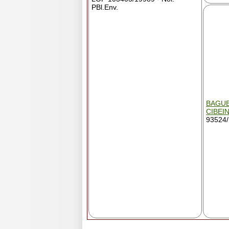
PBl.Env.
BAGUE
CIBEI
93524/