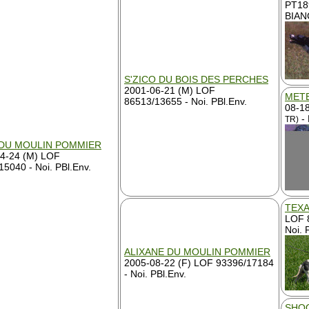
PT18
BIAN
S'ZICO DU BOIS DES PERCHES
2001-06-21 (M) LOF
METE
86513/13655 - Noi. PBl.Env.
08-1
- 
TR)
DU MOULIN POMMIER
4-24 (M) LOF
15040 - Noi. PBl.Env.
TEXA
LOF 
Noi. 
ALIXANE DU MOULIN POMMIER
2005-08-22 (F) LOF 93396/17184
- Noi. PBl.Env.
SHOO