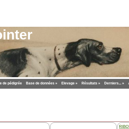
inter
 de pédigrée
Base de données »
Elevage »
Résultats »
Derniers... »
RIBO