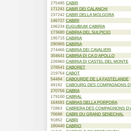
275485
CABIR
171241
CABIR DEI CALANCHI
237242
CABIR DELLA MOLGORA
146727
CABIRI
106234
EUGUBIUM CABIRIA
173680
CABIRIA DEL SULPICIO
195715
CABIRIA
290965
CABIRIA
274466
CABIRIA DEI CAVALIERI
304641
CABIRIA DI CA D APOLLO
226960
CABIRIA DI CASTEL DEL MONTE
278541
CABORET
219764
CABOT
54484
CABOURDE DE LA FASTELANDE
49192
CABOURG DES COMPAGNONS D
270756
CABRA
179100
CABRAL
164581
CABRAS DELLA PORPORA
72863
CABRERA DES COMPAGNONS D
70688
CABRI DU GRAND SENECHAL
91852
CABRI
180440
CABRIO