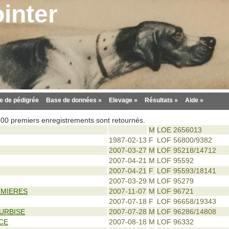
inter
 de pédigrée
Base de données »
Elevage »
Résultats »
Aide »
 300 premiers enregistrements sont retournés.
M
LOE 2656013
1987-02-13
F
LOF 56800/9382
2007-03-27
M
LOF 95218/14712
2007-04-21
M
LOF 95592
2007-04-21
F
LOF 95593/18141
2007-03-29
M
LOF 95279
MMIERES
2007-11-07
M
LOF 96721
2007-07-18
F
LOF 96658/19343
URBISE
2007-07-28
M
LOF 96286/14808
ICE
2007-08-18
M
LOF 96332