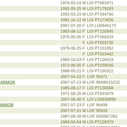
1976-03-19
M
LOI PT063471
1992-05-25
M
LOI PT179283
1992-03-23
M
LOI PT184780
1991-10-12
M
LOI PT173626
2007-07-20
F
LOI LO0845173
1983-06-12
F
LOI PT125845
1975-05-05
F
LOI PT060433
F
LOI PT003730
1979-06-25
F
LOI PT101852
F
LOI PT023442
1983-10-03
F
LOI PT126619
1972-06-05
F
LOI PT039545
1988-05-21
F
LOI PT155312
2007-04-22
F
LOF 95471
'ARMOR
2007-07-23
M
LOF 96495/15232
1985-08-17
F
LOI PT136568
1971-08-20
M
LOI PT033479
2007-06-30
F
LOI LO0830896
'ARMOR
2007-07-23
F
LOF 96498
2007-07-01
M
LOF 95933
1987-09-28
M
LOF 58208/7262
1984-04-04
M
LOI PT128379