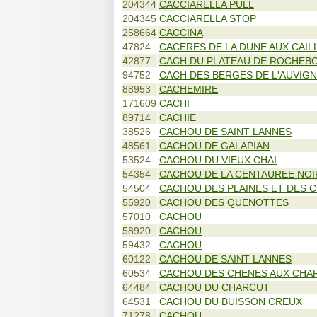
204344
CACCIARELLA PULL
204345
CACCIARELLA STOP
258664
CACCINA
47824
CACERES DE LA DUNE AUX CAIL
42877
CACH DU PLATEAU DE ROCHEB
94752
CACH DES BERGES DE L'AUVIG
88953
CACHEMIRE
171609
CACHI
89714
CACHIE
38526
CACHOU DE SAINT LANNES
48561
CACHOU DE GALAPIAN
53524
CACHOU DU VIEUX CHAI
54354
CACHOU DE LA CENTAUREE NOI
54504
CACHOU DES PLAINES ET DES C
55920
CACHOU DES QUENOTTES
57010
CACHOU
58920
CACHOU
59432
CACHOU
60122
CACHOU DE SAINT LANNES
60534
CACHOU DES CHENES AUX CHA
64484
CACHOU DU CHARCUT
64531
CACHOU DU BUISSON CREUX
71278
CACHOU