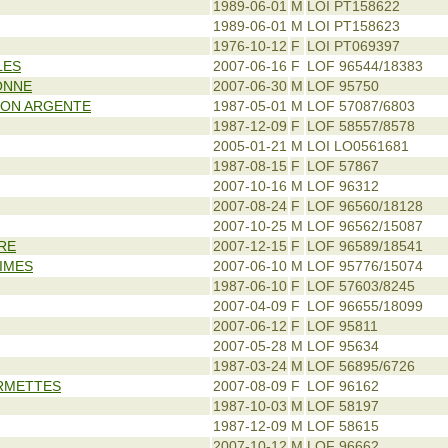
1989-06-01
M
LOI PT158622
1989-06-01
M
LOI PT158623
1976-10-12
F
LOI PT069397
LES
2007-06-16
F
LOF 96544/18383
ONNE
2007-06-30
M
LOF 95750
NON ARGENTE
1987-05-01
M
LOF 57087/6803
1987-12-09
F
LOF 58557/8578
2005-01-21
M
LOI LO0561681
1987-08-15
F
LOF 57867
2007-10-16
M
LOF 96312
2007-08-24
F
LOF 96560/18128
2007-10-25
M
LOF 96562/15087
RE
2007-12-15
F
LOF 96589/18541
IMES
2007-06-10
M
LOF 95776/15074
1987-06-10
F
LOF 57603/8245
2007-04-09
F
LOF 96655/18099
2007-06-12
F
LOF 95811
2007-05-28
M
LOF 95634
1987-03-24
M
LOF 56895/6726
RMETTES
2007-08-09
F
LOF 96162
1987-10-03
M
LOF 58197
1987-12-09
M
LOF 58615
2007-10-12
M
LOF 96662