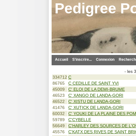
Pedigree Po
Accueil
S'inscrire...
Connexion
Recherche
- les
334712
C
86765
C CEDILLE DE SAINT YVI
45009
C' ELOI DE LA DEMI-BRUME
46523
C' XANGO DE LANDA-GORI
46522
C' XISTU DE LANDA-GORI
41476
C' XUTICK DE LANDA-GORI
60032
C' YOUKI DE LA PLAINE DES PO
59789
C'CYBELLE
56649
C'HARLEY DES SOURCES DE L'O
45576
C'KATX DES RIVES DE SAINT BR