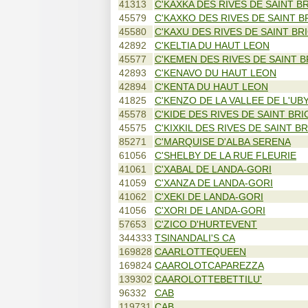
41313
C'KAXKA DES RIVES DE SAINT B
45579
C'KAXKO DES RIVES DE SAINT B
45580
C'KAXU DES RIVES DE SAINT BR
42892
C'KELTIA DU HAUT LEON
45577
C'KEMEN DES RIVES DE SAINT B
42893
C'KENAVO DU HAUT LEON
42894
C'KENTA DU HAUT LEON
41825
C'KENZO DE LA VALLEE DE L'UB
45578
C'KIDE DES RIVES DE SAINT BRI
45575
C'KIXKIL DES RIVES DE SAINT B
85271
C'MARQUISE D'ALBA SERENA
61056
C'SHELBY DE LA RUE FLEURIE
41061
C'XABAL DE LANDA-GORI
41059
C'XANZA DE LANDA-GORI
41062
C'XEKI DE LANDA-GORI
41056
C'XORI DE LANDA-GORI
57653
C'ZICO D'HURTEVENT
344333
TSINANDALI'S CA
169828
CAARLOTTEQUEEN
169824
CAAROLOTCAPAREZZA
139302
CAAROLOTTEBETTILU'
96332
CAB
119731
CAB