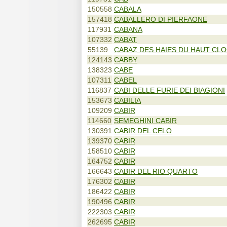
150558
CABALA
157418
CABALLERO DI PIERFAONE
117931
CABANA
107332
CABAT
55139
CABAZ DES HAIES DU HAUT CL
124143
CABBY
138323
CABE
107311
CABEL
116837
CABI DELLE FURIE DEI BIAGIONI
153673
CABILIA
109209
CABIR
114660
SEMEGHINI CABIR
130391
CABIR DEL CELO
139370
CABIR
158510
CABIR
164752
CABIR
166643
CABIR DEL RIO QUARTO
176302
CABIR
186422
CABIR
190496
CABIR
222303
CABIR
262695
CABIR