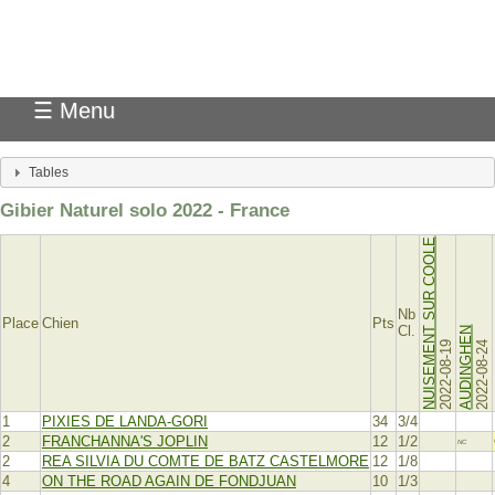
Pedigree Pointer
☰ Menu
Tables
Gibier Naturel solo 2022 - France
NUISEMENT SUR COOLE
Nb
Place
Chien
Pts
Cl.
AUDINGHEN
2022-08-19
2022-08-24
1
PIXIES DE LANDA-GORI
34
3/4
2
FRANCHANNA'S JOPLIN
12
1/2
NC
2
REA SILVIA DU COMTE DE BATZ CASTELMORE
12
1/8
4
ON THE ROAD AGAIN DE FONDJUAN
10
1/3