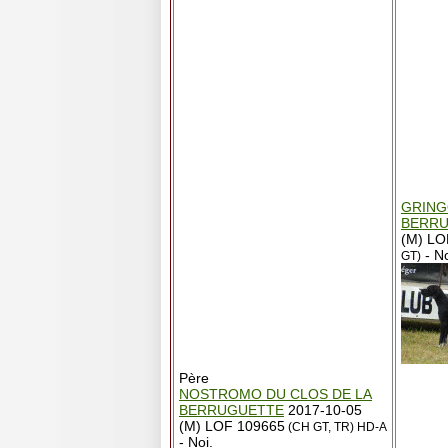
GRING
BERR
(M) LO
- No
GT)
Père
NOSTROMO DU CLOS DE LA
BERRUGUETTE
2017-10-05
(M) LOF 109665
(CH GT, TR)
HD-A
- Noi.