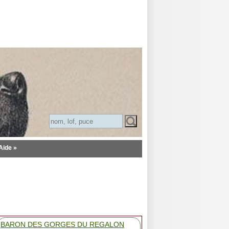
Aide »
BARON DES GORGES DU REGALON