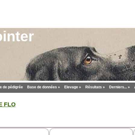
inter
 de pédigrée
Base de données »
Elevage »
Résultats »
Derniers... »
E FLO