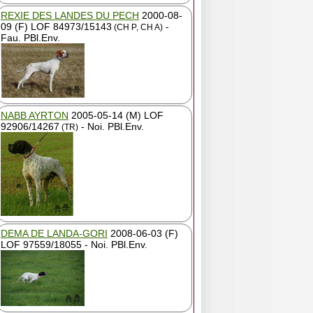
REXIE DES LANDES DU PECH
2000-08-
09 (F) LOF 84973/15143
-
(CH P, CH A)
Fau. PBl.Env.
NABB AYRTON
2005-05-14 (M) LOF
92906/14267
- Noi. PBl.Env.
(TR)
DEMA DE LANDA-GORI
2008-06-03 (F)
LOF 97559/18055 - Noi. PBl.Env.