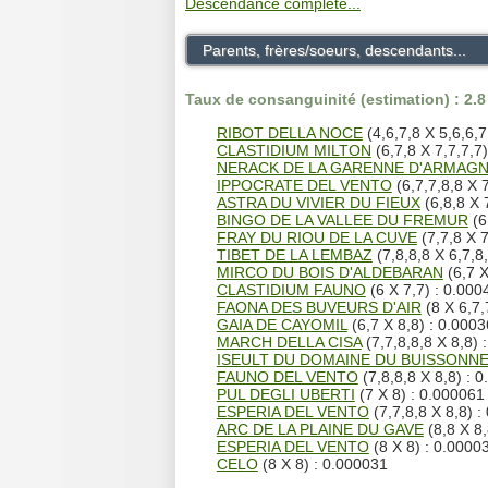
Descendance complète...
Parents, frères/soeurs, descendants...
Taux de consanguinité (estimation) : 2.
RIBOT DELLA NOCE
(4,6,7,8 X 5,6,6,7
CLASTIDIUM MILTON
(6,7,8 X 7,7,7,7
NERACK DE LA GARENNE D'ARMAG
IPPOCRATE DEL VENTO
(6,7,7,8,8 X 7
ASTRA DU VIVIER DU FIEUX
(6,8,8 X 
BINGO DE LA VALLEE DU FREMUR
(6
FRAY DU RIOU DE LA CUVE
(7,7,8 X 7
TIBET DE LA LEMBAZ
(7,8,8,8 X 6,7,8
MIRCO DU BOIS D'ALDEBARAN
(6,7 X
CLASTIDIUM FAUNO
(6 X 7,7) : 0.000
FAONA DES BUVEURS D'AIR
(8 X 6,7,
GAIA DE CAYOMIL
(6,7 X 8,8) : 0.000
MARCH DELLA CISA
(7,7,8,8,8 X 8,8) 
ISEULT DU DOMAINE DU BUISSONN
FAUNO DEL VENTO
(7,8,8,8 X 8,8) : 
PUL DEGLI UBERTI
(7 X 8) : 0.000061
ESPERIA DEL VENTO
(7,7,8,8 X 8,8) :
ARC DE LA PLAINE DU GAVE
(8,8 X 8,
ESPERIA DEL VENTO
(8 X 8) : 0.0000
CELO
(8 X 8) : 0.000031