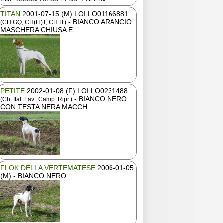
TITAN
2001-07-15 (M) LOI LO01166881
- BIANCO ARANCIO
(CH GQ, CH(IT)T, CH IT)
MASCHERA CHIUSA E
PETITE
2002-01-08 (F) LOI LO0231488
- BIANCO NERO
(Ch. Ital. Lav., Camp. Ripr.)
CON TESTA NERA MACCH
FLOK DELLA VERTEMATESE
2006-01-05
(M) - BIANCO NERO