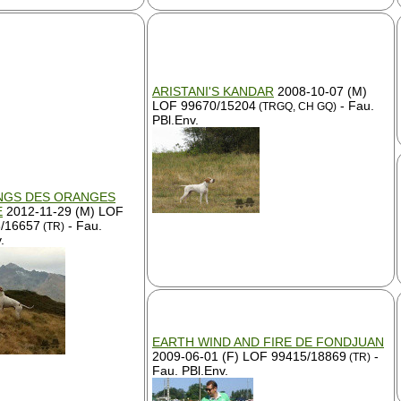
ARISTANI'S KANDAR
2008-10-07 (M)
LOF 99670/15204
- Fau.
(TRGQ, CH GQ)
PBl.Env.
NGS DES ORANGES
E
2012-11-29 (M) LOF
/16657
- Fau.
(TR)
.
EARTH WIND AND FIRE DE FONDJUAN
2009-06-01 (F) LOF 99415/18869
-
(TR)
Fau. PBl.Env.