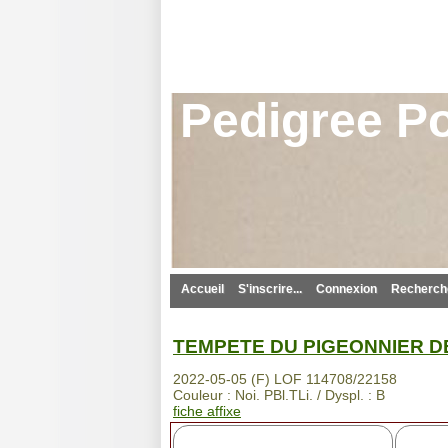
Pedigree Po
Accueil
S'inscrire...
Connexion
Recherche
TEMPETE DU PIGEONNIER D
2022-05-05 (F) LOF 114708/22158
Couleur : Noi. PBl.TLi. / Dyspl. : B
fiche affixe