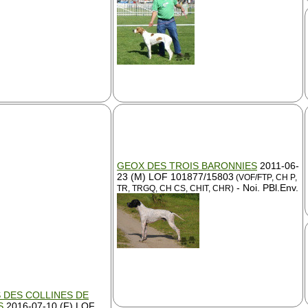
GEOX DES TROIS BARONNIES
2011-06-
23 (M) LOF 101877/15803
(VOF/FTP, CH P,
- Noi. PBl.Env.
TR, TRGQ, CH CS, CHIT, CHR)
 DES COLLINES DE
S
2016-07-10 (F) LOF