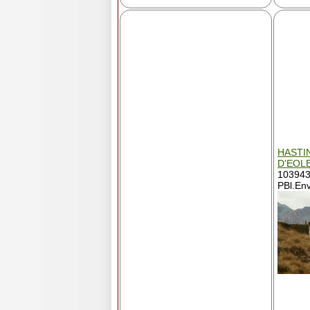
HASTI
D'EOL
103943
PBl.Env