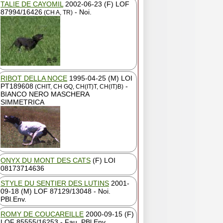
TALIE DE CAYOMIL
2002-06-23 (F) LOF
87994/16426
- Noi.
(CH A, TR)
RIBOT DELLA NOCE
1995-04-25 (M) LOI
PT189608
-
(CHIT, CH GQ, CH(IT)T, CH(IT)B)
BIANCO NERO MASCHERA
SIMMETRICA
ONYX DU MONT DES CATS
(F) LOI
08173714636
STYLE DU SENTIER DES LUTINS
2001-
09-18 (M) LOF 87129/13048 - Noi.
PBl.Env.
ROMY DE COUCAREILLE
2000-09-15 (F)
LOF 85555/16253 - Fau. PBl.Env.