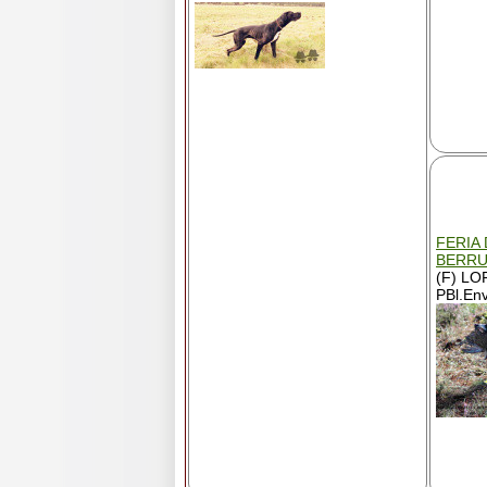
FERIA
BERR
(F) LO
PBl.Env