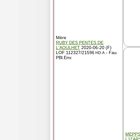
Mère
RUBY DES PENTES DE
L'AOULHET
2020-06-20 (F)
LOF 112327/21596
- Fau.
HD-A
PBl.Env.
MEPPS
L'IZAR