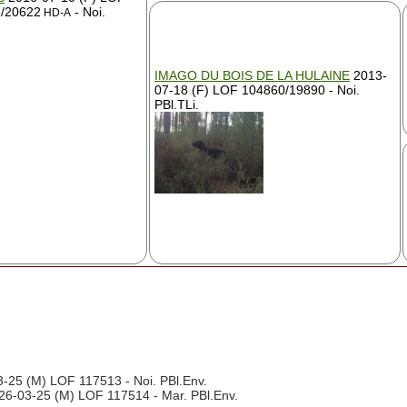
/20622
- Noi.
HD-A
IMAGO DU BOIS DE LA HULAINE
2013-
07-18 (F) LOF 104860/19890 - Noi.
PBl.TLi.
-25 (M) LOF 117513 - Noi. PBl.Env.
6-03-25 (M) LOF 117514 - Mar. PBl.Env.