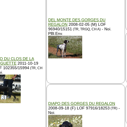
DEL MONTE DES GORGES DU
REGALON
2008-02-05 (M) LOF
96940/15151
- Noi.
(TR, TRGQ, CH A)
PBl.Env.
O DU CLOS DE LA
UGUETTE
2011-10-19
F 102355/15994
(TR, CH
i.
DIAPO DES GORGES DU REGALON
2008-09-18 (F) LOF 97916/18253
-
(TR)
Noi.