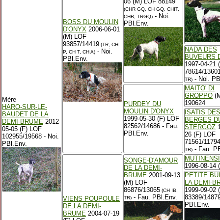
06 (M) LOF 88149
(CHR GQ, CH GQ, CHIT,
- Noi.
CHR, TRGQ)
BOSS DU MOULIN
PBl.Env.
D'ONYX
2006-06-01
(M) LOF
93857/14419
(TR, CH
NADA DES
- Noi.
P, CH T, CH A)
BUVEURS D
PBl.Env.
1997-04-21 
78614/1360
- Noi. PB
TR)
MAITO' DI
GROPPO
(M
Mère
190624
PURDEY DU
HARO-SUR-LE-
MOULIN D'ONYX
ISATIS DE
BAUDET DE LA
1999-05-30 (F) LOF
BERGES D
DEMI-BRUME
2012-
82562/14686 - Fau.
STERGOZ
1
05-05 (F) LOF
PBl.Env.
26 (F) LOF
102955/19568 - Noi.
71561/1179
PBl.Env.
- Fau. PB
TR)
MUTINENSI
SONGE-D'AMOUR
1996-08-14 
DE LA DEMI-
BRUME
2001-09-13
PETITE BU
(M) LOF
LA DEMI-B
86876/13065
1999-09-02 
(CH IB,
- Fau. PBl.Env.
83389/14879
VIENS POUPOULE
TR)
PBl.Env.
DE LA DEMI-
BRUME
2004-07-19