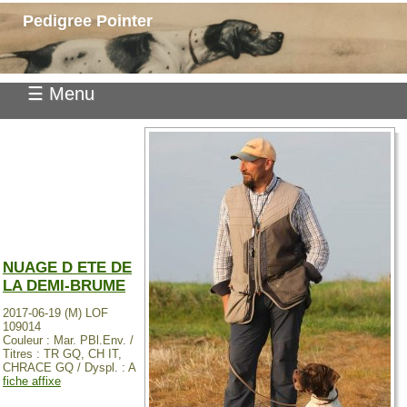
Pedigree Pointer
☰ Menu
NUAGE D ETE DE
LA DEMI-BRUME
2017-06-19 (M) LOF
109014
Couleur : Mar. PBl.Env. /
Titres : TR GQ, CH IT,
CHRACE GQ / Dyspl. : A
fiche affixe