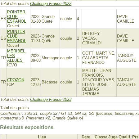
Total des points
Challenge France 2022
POINTER
CLUB
2023-
Grande
DAVE
ES
couple
4
ESPANOL
01-30
Quête
CAMILLE
Ouvert
POINTER
DELIGEY,
CLUB
2023-
Grande
DAVE
ES
couple
2
VACAS,
ESPANOL
01-31
Quête
CAMILLE
GRIMALDI
Ouvert
MERIBEL
GOTTI MARTINE,
LES
2023-
TANGUY
FR
Montagne
couple
1
CALABRETTA
ALLUES
09-03
AUGUSTE
FERNANDO
ICVO
MAILLET JEAN-
FRANCOIS,
CROZON
2023-
JONCOUR YVES,
TANGUY
FR
Bécasse
couple
1
ICP
12-09
ELEVE JUGE :
AUGUSTE
DELMAS
JEROME
Total des points
Challenge France 2023
Total des points
Coefficents : solo x1, couple x2 / GT x1, GN x2, GS (bécasse, bécassine) x
montagne x3, Printemps x2, Grande Quête x4
Résultats expositions
Lieu
Date
Classe
Juge
Qualif.
Pts