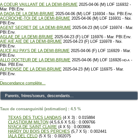
A COEUR VAILLANT DE LA DEMI-BRUME
2025-04-06 (M) LOF 116932 -
Mar. PBl.Env.
A DADA DE LA DEMI-BRUME
2025-04-06 (M) LOF 116934 - Noi. PBl.Env.
ACCROCHE-TOI DE LA DEMI-BRUME
2025-04-06 (M) LOF 116931 - Noi.
PBl.Env.
AGENT SECRET DE LA DEMI-BRUME
2025-04-23 (M) LOF 116974 - Mar.
PBl.Env.
AGLAE DE LA DEMI-BRUME
2025-04-23 (F) LOF 116976 - Mar. PBl.Env.
AIE AIE AIE DE LA DEMI-BRUME
2025-04-23 (F) LOF 116978 - Noi.
PBl.Env.
ALICE AU PAYS DE LA DEMI-BRUME
2025-04-06 (F) LOF 116929 - Mar.
PBl.Env.
ALLO DOCTEUR DE LA DEMI-BRUME
2025-04-06 (M) LOF 116926
-
HD-A
Noi. PBl.Env.
ALPHONSE DE LA DEMI-BRUME
2025-04-23 (M) LOF 116975 - Mar.
PBl.Env.
...
Descendance complète...
Parents, frères/soeurs, descendants...
Taux de consanguinité (estimation) : 4.5 %
TEXAS DES TUCS LANDAIS
(4 X 3) : 0.015884
CLASTIDIUM MILTON
(4,5,6,6 X 5,6) : 0.009766
NYACA DE SAINT CLAIRE
(4 X 5) : 0.003906
HARDY DU BOIS DES PERCHES
(5,7 X 5) : 0.002441
IALA DEL CELO
(5 X 5) : 0.002075