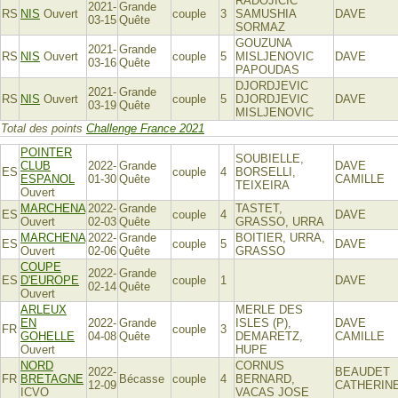
RADOJICIC
2021-
Grande
RS
NIS
Ouvert
couple
3
SAMUSHIA
DAVE
03-15
Quête
SORMAZ
GOUZUNA
2021-
Grande
RS
NIS
Ouvert
couple
5
MISLJENOVIC
DAVE
03-16
Quête
PAPOUDAS
DJORDJEVIC
2021-
Grande
RS
NIS
Ouvert
couple
5
DJORDJEVIC
DAVE
03-19
Quête
MISLJENOVIC
Total des points
Challenge France 2021
POINTER
SOUBIELLE,
CLUB
2022-
Grande
DAVE
ES
couple
4
BORSELLI,
ESPANOL
01-30
Quête
CAMILLE
TEIXEIRA
Ouvert
MARCHENA
2022-
Grande
TASTET,
ES
couple
4
DAVE
Ouvert
02-03
Quête
GRASSO, URRA
MARCHENA
2022-
Grande
BOITIER, URRA,
ES
couple
5
DAVE
Ouvert
02-06
Quête
GRASSO
COUPE
2022-
Grande
ES
D'EUROPE
couple
1
DAVE
02-14
Quête
Ouvert
ARLEUX
MERLE DES
EN
2022-
Grande
ISLES (P),
DAVE
FR
couple
3
GOHELLE
04-08
Quête
DEMARETZ,
CAMILLE
Ouvert
HUPE
NORD
CORNUS
2022-
BEAUDET
FR
BRETAGNE
Bécasse
couple
4
BERNARD,
12-09
CATHERIN
ICVO
VACAS JOSE