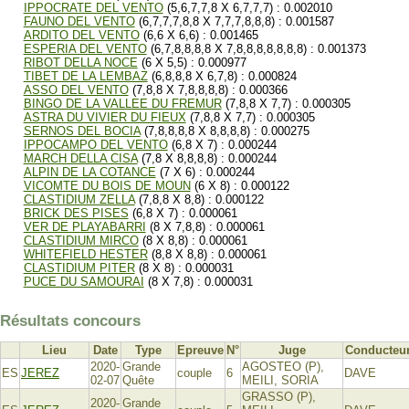
IPPOCRATE DEL VENTO
(5,6,7,7,8 X 6,7,7,7) : 0.002010
FAUNO DEL VENTO
(6,7,7,7,8,8 X 7,7,7,8,8,8) : 0.001587
ARDITO DEL VENTO
(6,6 X 6,6) : 0.001465
ESPERIA DEL VENTO
(6,7,8,8,8,8 X 7,8,8,8,8,8,8,8) : 0.001373
RIBOT DELLA NOCE
(6 X 5,5) : 0.000977
TIBET DE LA LEMBAZ
(6,8,8,8 X 6,7,8) : 0.000824
ASSO DEL VENTO
(7,8,8 X 7,8,8,8,8) : 0.000366
BINGO DE LA VALLEE DU FREMUR
(7,8,8 X 7,7) : 0.000305
ASTRA DU VIVIER DU FIEUX
(7,8,8 X 7,7) : 0.000305
SERNOS DEL BOCIA
(7,8,8,8,8 X 8,8,8,8) : 0.000275
IPPOCAMPO DEL VENTO
(6,8 X 7) : 0.000244
MARCH DELLA CISA
(7,8 X 8,8,8,8) : 0.000244
ALPIN DE LA COTANCE
(7 X 6) : 0.000244
VICOMTE DU BOIS DE MOUN
(6 X 8) : 0.000122
CLASTIDIUM ZELLA
(7,8,8 X 8,8) : 0.000122
BRICK DES PISES
(6,8 X 7) : 0.000061
VER DE PLAYABARRI
(8 X 7,8,8) : 0.000061
CLASTIDIUM MIRCO
(8 X 8,8) : 0.000061
WHITEFIELD HESTER
(8,8 X 8,8) : 0.000061
CLASTIDIUM PITER
(8 X 8) : 0.000031
PUCE DU SAMOURAI
(8 X 7,8) : 0.000031
Résultats concours
Lieu
Date
Type
Epreuve
N°
Juge
Conducteu
2020-
Grande
AGOSTEO (P),
ES
JEREZ
couple
6
DAVE
02-07
Quête
MEILI, SORIA
GRASSO (P),
2020-
Grande