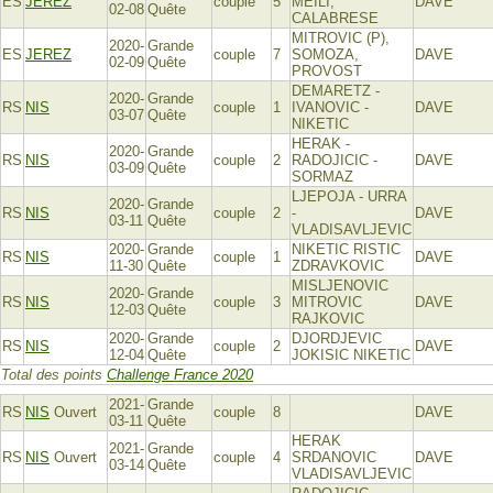
ES
JEREZ
couple
5
MEILI,
DAVE
02-08
Quête
CALABRESE
MITROVIC (P),
2020-
Grande
ES
JEREZ
couple
7
SOMOZA,
DAVE
02-09
Quête
PROVOST
DEMARETZ -
2020-
Grande
RS
NIS
couple
1
IVANOVIC -
DAVE
03-07
Quête
NIKETIC
HERAK -
2020-
Grande
RS
NIS
couple
2
RADOJICIC -
DAVE
03-09
Quête
SORMAZ
LJEPOJA - URRA
2020-
Grande
RS
NIS
couple
2
-
DAVE
03-11
Quête
VLADISAVLJEVIC
2020-
Grande
NIKETIC RISTIC
RS
NIS
couple
1
DAVE
11-30
Quête
ZDRAVKOVIC
MISLJENOVIC
2020-
Grande
RS
NIS
couple
3
MITROVIC
DAVE
12-03
Quête
RAJKOVIC
2020-
Grande
DJORDJEVIC
RS
NIS
couple
2
DAVE
12-04
Quête
JOKISIC NIKETIC
Total des points
Challenge France 2020
2021-
Grande
RS
NIS
Ouvert
couple
8
DAVE
03-11
Quête
HERAK
2021-
Grande
RS
NIS
Ouvert
couple
4
SRDANOVIC
DAVE
03-14
Quête
VLADISAVLJEVIC