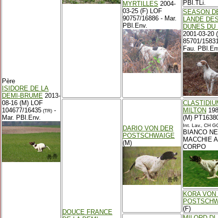
PBl.TLi.
MYRTILLES
2004-
03-25 (F) LOF
SEASON D
90757/16886 - Mar.
LANDE DE
PBl.Env.
DUNES DU
2001-03-20 
85701/1583
Fau. PBl.En
Père
ISIDORE DE LA
DEMI-BRUME
2013-
08-16 (M) LOF
CLASTIDIU
104677/16435
-
MILTON
198
(TR)
Mar. PBl.Env.
(M) PT1638
Int. Lav., CH G
DARIO VON DER
BIANCO N
POSTSCHWAIGE
MACCHIE A
(M)
CORPO
KORA VON
POSTSCHW
(F)
DOUCE FRANCE
MILORD DI