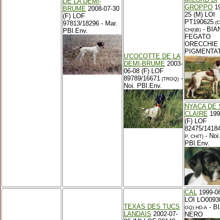
DE LA DEMI-
GROPPO
19
BRUME
2008-07-30
25 (M) LOI
(F) LOF
PT190625
97813/18296 - Mar.
(C
- BIA
PBl.Env.
CH(I)B)
FEGATO
ORECCHIE
PIGMENTA
U'COCOTTE DE LA
DEMI-BRUME
2003-
06-08 (F) LOF
89789/16671
-
(TRGQ)
Noi. PBl.Env.
NYACA DE 
CLAIRE
199
(F) LOF
82475/1418
- Noi
P, CHIT)
PBl.Env.
CAL
1999-08
LOI LO0093
TEXAS DES TUCS
- B
GQ)
HD-A
LANDAIS
2002-07-
NERO