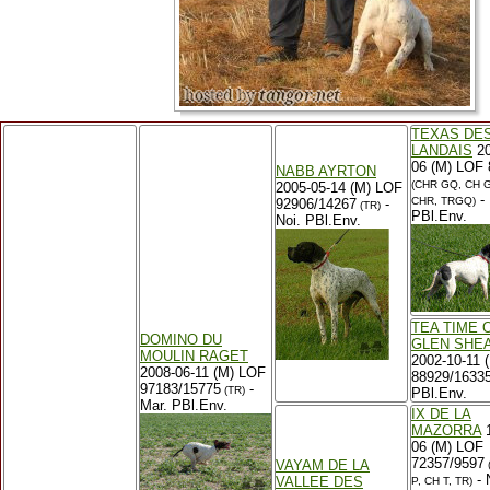
TEXAS DE
LANDAIS
20
06 (M) LOF
NABB AYRTON
(CHR GQ, CH G
2005-05-14 (M) LOF
- 
CHR, TRGQ)
92906/14267
-
(TR)
PBl.Env.
Noi. PBl.Env.
TEA TIME 
DOMINO DU
GLEN SHE
MOULIN RAGET
2002-10-11 
2008-06-11 (M) LOF
88929/16335
97183/15775
-
(TR)
PBl.Env.
Mar. PBl.Env.
IX DE LA
MAZORRA
1
06 (M) LOF
72357/9597
VAYAM DE LA
- 
VALLEE DES
P, CH T, TR)