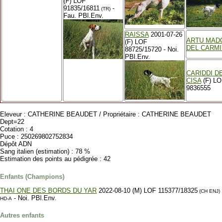
(F) LOF
91835/16811
-
(TR)
Fau. PBl.Env.
RAISSA
2001-07-26
ARTU MAD
(F) LOF
DEL CARM
88725/15720 - Noi.
PBl.Env.
CARIDDI D
CISA
(F) LO
9836555
Eleveur : CATHERINE BEAUDET / Propriétaire : CATHERINE BEAUDET
Dept=22
Cotation : 4
Puce : 250269802752834
Dépôt ADN
Sang italien (estimation) : 78 %
Estimation des points au pédigrée : 42
Enfants (Champions)
THAI ONE DES BORDS DU YAR
2022-08-10 (M) LOF 115377/18325
(CH ENJ)
- Noi. PBl.Env.
HD-A
Autres enfants