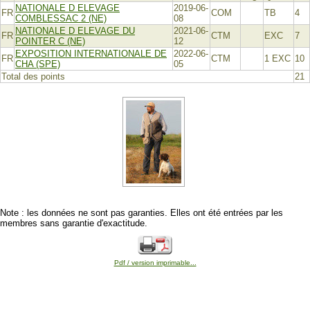
NATIONALE D ELEVAGE
2019-06-
FR
COM
TB
4
COMBLESSAC 2 (NE)
08
NATIONALE D ELEVAGE DU
2021-06-
FR
CTM
EXC
7
POINTER C (NE)
12
EXPOSITION INTERNATIONALE DE
2022-06-
FR
CTM
1 EXC
10
CHA (SPE)
05
Total des points
21
Note : les données ne sont pas garanties. Elles ont été entrées par les
membres sans garantie d'exactitude.
Pdf / version imprimable...