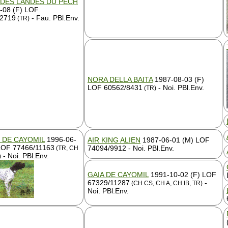
 DES LANDES DU PECH
-08 (F) LOF
12719
- Fau. PBl.Env.
(TR)
NORA DELLA BAITA
1987-08-03 (F)
LOF 60562/8431
- Noi. PBl.Env.
(TR)
 DE CAYOMIL
1996-06-
AIR KING ALIEN
1987-06-01 (M) LOF
LOF 77466/11163
74094/9912 - Noi. PBl.Env.
(TR, CH
- Noi. PBl.Env.
)
GAIA DE CAYOMIL
1991-10-02 (F) LOF
67329/11287
-
(CH CS, CH A, CH IB, TR)
Noi. PBl.Env.