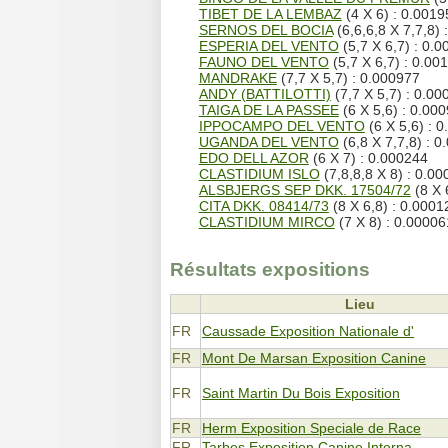
TIBET DE LA LEMBAZ
(4 X 6) : 0.0019
SERNOS DEL BOCIA
(6,6,6,8 X 7,7,8) 
ESPERIA DEL VENTO
(5,7 X 6,7) : 0.
FAUNO DEL VENTO
(5,7 X 6,7) : 0.00
MANDRAKE
(7,7 X 5,7) : 0.000977
ANDY (BATTILOTTI)
(7,7 X 5,7) : 0.00
TAIGA DE LA PASSEE
(6 X 5,6) : 0.00
IPPOCAMPO DEL VENTO
(6 X 5,6) : 
UGANDA DEL VENTO
(6,8 X 7,7,8) : 
EDO DELL AZOR
(6 X 7) : 0.000244
CLASTIDIUM ISLO
(7,8,8,8 X 8) : 0.0
ALSBJERGS SEP DKK. 17504/72
(8 X 
CITA DKK. 08414/73
(8 X 6,8) : 0.0001
CLASTIDIUM MIRCO
(7 X 8) : 0.00006
Résultats expositions
Lieu
FR
Caussade Exposition Nationale d'
FR
Mont De Marsan Exposition Canine
FR
Saint Martin Du Bois Exposition
FR
Herm Exposition Speciale de Race
FR
Tarbes Exposition Canine Interna