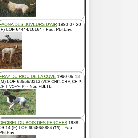
FAONA DES BUVEURS D'AIR
1990-07-20
(F) LOF 64444/10164 - Fau. PBl.Env.
FRAY DU RIOU DE LA CUVE
1990-05-13
(M) LOF 63556/8313
(VCF, CHIT, CH A, CH P,
- Noi. PBl.TLi.
CH T, VOF/FTP)
DECIBEL DU BOIS DES PERCHES
1988-
09-14 (F) LOF 60486/8884
- Fau.
(TR)
PBl.Env.