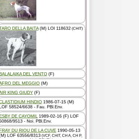
TARO DELLA BAITA
(M) LOI 118632
(CHIT)
BALALAIKA DEL VENTO
(F)
AFRO DEL MEGGIO
(M)
AIR KING GIUDY
(F)
CLASTIDIUM HINDIO
1986-07-15 (M)
LOF 58524/6638 - Fau. PBl.Env.
ESBY DE CAYOMIL
1989-02-16 (F) LOF
60868/9513 - Noi. PBl.Env.
FRAY DU RIOU DE LA CUVE
1990-05-13
(M) LOF 63556/8313
(VCF, CHIT, CH A, CH P,