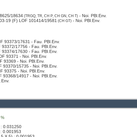
98625/18634
- Noi. PBl.Env.
(TRGQ, TR, CH P, CH GN, CH T)
03-19 (F) LOF 101414/19581
- Noi. PBl.Env.
(CH GT)
F 93373/17631 - Fau. PBl.Env.
 93372/17756 - Fau. PBl.Env.
 93374/17630 - Fau. PBl.Env.
F 93371 - Noi. PBl.Env.
 93369 - Noi. PBl.Env.
 93370/15735 - Noi. PBl.Env.
 93375 - Noi. PBl.Env.
 93368/14917 - Noi. PBl.Env.
.Env.
6 %
 : 0.031250
 : 0.001953
,5 X 5) : 0.001953