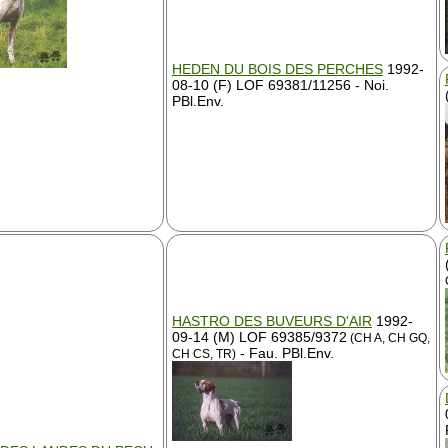
HEDEN DU BOIS DES PERCHES
1992-
08-10 (F) LOF 69381/11256 - Noi.
PBl.Env.
HASTRO DES BUVEURS D'AIR
1992-
09-14 (M) LOF 69385/9372
(CH A, CH GQ,
- Fau. PBl.Env.
CH CS, TR)