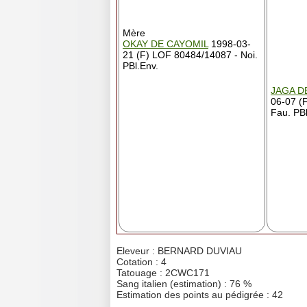
Mère
OKAY DE CAYOMIL
1998-03-
21 (F) LOF 80484/14087 - Noi.
PBl.Env.
JAGA D
06-07 (
Fau. PBl
Eleveur : BERNARD DUVIAU
Cotation : 4
Tatouage : 2CWC171
Sang italien (estimation) : 76 %
Estimation des points au pédigrée : 42