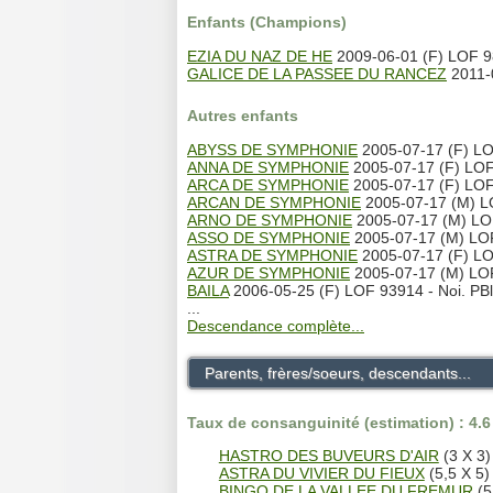
Enfants (Champions)
EZIA DU NAZ DE HE
2009-06-01 (F) LOF 
GALICE DE LA PASSEE DU RANCEZ
2011-
Autres enfants
ABYSS DE SYMPHONIE
2005-07-17 (F) LO
ANNA DE SYMPHONIE
2005-07-17 (F) LOF
ARCA DE SYMPHONIE
2005-07-17 (F) LOF
ARCAN DE SYMPHONIE
2005-07-17 (M) LO
ARNO DE SYMPHONIE
2005-07-17 (M) LOF
ASSO DE SYMPHONIE
2005-07-17 (M) LOF
ASTRA DE SYMPHONIE
2005-07-17 (F) LOF
AZUR DE SYMPHONIE
2005-07-17 (M) LOF
BAILA
2006-05-25 (F) LOF 93914 - Noi. PBl
...
Descendance complète...
Parents, frères/soeurs, descendants...
Taux de consanguinité (estimation) : 4.
HASTRO DES BUVEURS D'AIR
(3 X 3)
ASTRA DU VIVIER DU FIEUX
(5,5 X 5)
BINGO DE LA VALLEE DU FREMUR
(5