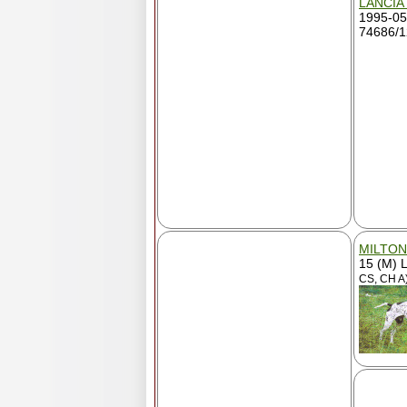
LANCIA
1995-05
74686/
MILTON
15 (M) 
CS, CH A