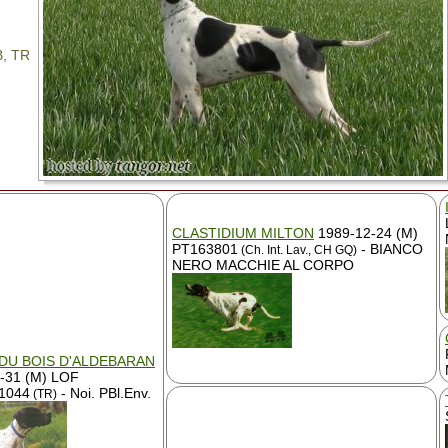
B, TR
CLASTIDIUM MILTON
1989-12-24 (M)
PT163801
- BIANCO
(Ch. Int. Lav., CH GQ)
NERO MACCHIE AL CORPO
DU BOIS D'ALDEBARAN
-31 (M) LOF
1044
- Noi. PBl.Env.
(TR)