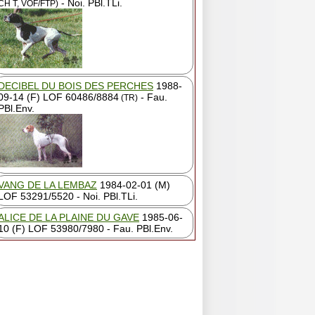
- Noi. PBl.TLi.
CH T, VOF/FTP)
DECIBEL DU BOIS DES PERCHES
1988-
09-14 (F) LOF 60486/8884
- Fau.
(TR)
PBl.Env.
VANG DE LA LEMBAZ
1984-02-01 (M)
LOF 53291/5520 - Noi. PBl.TLi.
ALICE DE LA PLAINE DU GAVE
1985-06-
10 (F) LOF 53980/7980 - Fau. PBl.Env.