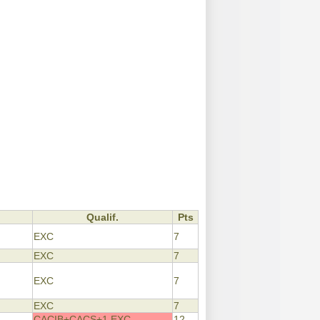
Qualif.
Pts
EXC
7
EXC
7
EXC
7
EXC
7
CACIB+CACS+1 EXC
12