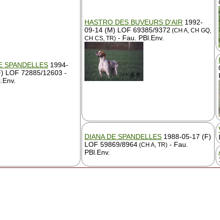
HASTRO DES BUVEURS D'AIR
1992-
09-14 (M) LOF 69385/9372
(CH A, CH GQ,
- Fau. PBl.Env.
CH CS, TR)
E SPANDELLES
1994-
F) LOF 72885/12603 -
.Env.
DIANA DE SPANDELLES
1988-05-17 (F)
LOF 59869/8964
- Fau.
(CH A, TR)
PBl.Env.