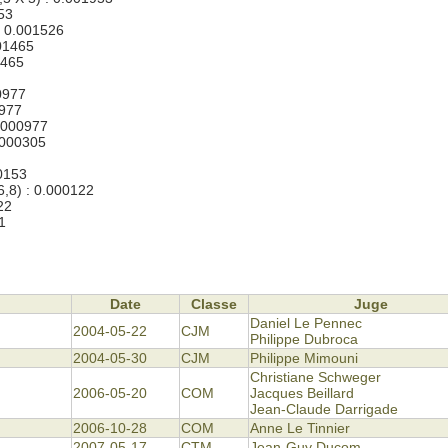
53
: 0.001526
001465
1465
0977
0977
0.000977
0.000305
00153
6,8) : 0.000122
22
1
Date
Classe
Juge
Daniel Le Pennec
2004-05-22
CJM
Philippe Dubroca
2004-05-30
CJM
Philippe Mimouni
Christiane Schweger
2006-05-20
COM
Jacques Beillard
Jean-Claude Darrigade
2006-10-28
COM
Anne Le Tinnier
2007-05-17
CTM
Jean-Guy Ducom