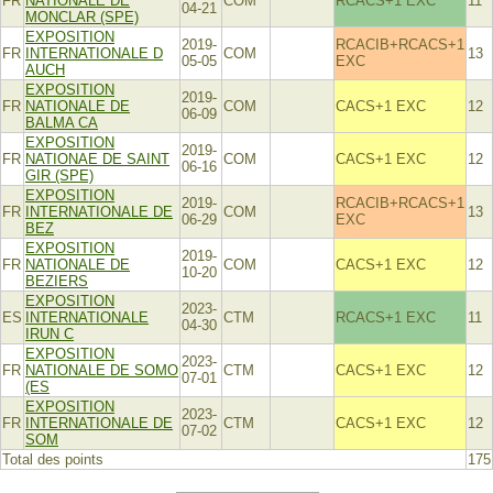
FR
NATIONALE DE
COM
RCACS+1 EXC
11
04-21
MONCLAR (SPE)
EXPOSITION
2019-
RCACIB+RCACS+1
FR
INTERNATIONALE D
COM
13
05-05
EXC
AUCH
EXPOSITION
2019-
FR
NATIONALE DE
COM
CACS+1 EXC
12
06-09
BALMA CA
EXPOSITION
2019-
FR
NATIONAE DE SAINT
COM
CACS+1 EXC
12
06-16
GIR (SPE)
EXPOSITION
2019-
RCACIB+RCACS+1
FR
INTERNATIONALE DE
COM
13
06-29
EXC
BEZ
EXPOSITION
2019-
FR
NATIONALE DE
COM
CACS+1 EXC
12
10-20
BEZIERS
EXPOSITION
2023-
ES
INTERNATIONALE
CTM
RCACS+1 EXC
11
04-30
IRUN C
EXPOSITION
2023-
FR
NATIONALE DE SOMO
CTM
CACS+1 EXC
12
07-01
(ES
EXPOSITION
2023-
FR
INTERNATIONALE DE
CTM
CACS+1 EXC
12
07-02
SOM
Total des points
175