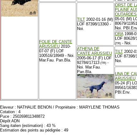
ORST DE L
PLAINE AU
OUTARDES
05-01 (M) L
TILT
2002-01-16 (M)
80679/1195
LOF 87398/13360 -
Noi. PBl.Env
Noi.
ORA
1998-01
LOF 80628/
FOLIE DE CANTE
- Noi.
(TR)
ARUSSIEU
2010-
ATHENA DE
07-07 (F) LOF
TILT
2002-01
CANTE ARUSSIEU
100516/18949 - Noi.
LOF 87398/1
2005-06-17 (F) LOF
Mar.Fau. Pan.Bla.
Noi.
92784/17113
-
(TR)
Noi. Mar.Fau.
Pan.Bla.
UNA DE CA
ARUSSIEU
05-24 (F) L
89561/16383
PBl.Env.
Eleveur : NATHALIE BENON / Propriétaire : MARYLENE THOMAS
Cotation : 4
Puce : 250269811348872
Dépôt ADN
Sang italien (estimation) : 43 %
Estimation des points au pédigrée : 49