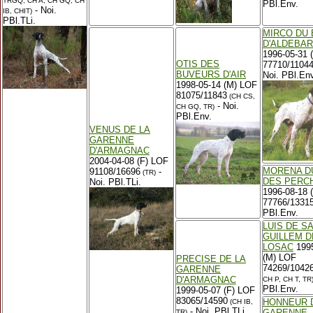
TRGQ, CH A, CH GQ, CH
PBl.Env.
- Noi.
IB, CHIT)
PBl.TLi.
MIRCO DU 
D'ALDEBA
1996-05-31 
OTIS DES
77710/1104
BUVEURS D'AIR
Noi. PBl.Env
1998-05-14 (M) LOF
81075/11843
(CH CS,
- Noi.
CH GQ, TR)
PBl.Env.
VENUS DE LA
GARENNE
D'ARMAGNAC
2004-04-08 (F) LOF
MORENA D
91108/16696
-
(TR)
DES PERC
Noi. PBl.TLi.
1996-08-18 
77766/13315
PBl.Env.
LUIS DE S
GUILLEM D
LOSAC
1995
(M) LOF
PRECISE DE LA
74269/1042
GARENNE
D'ARMAGNAC
CH P, CH T, TR
PBl.Env.
1999-05-07 (F) LOF
83065/14590
HONNEUR 
(CH IB,
- Noi. PBl.TLi.
GARENNE
TR)