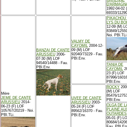
D'ARMAGN
1992-04-02 
69333/11290 
PIKACHOU
LYS DU BO
12-09 (M) L
83849/1255
Noi. PBl.TLi
VALMY DE
CAYOMIL
2004-12-
09 (M) LOF
BANZAI DE CANTE
92040/73229 - Fau.
ARUSSIEU
2006-
PBl.Env.
07-30 (M) LOF
94540/14488 - Fau.
TANIA DE
PBl.Env.
CAYOMIL
20
23 (F) LOF
87996/16016
PBl.Env.
ROCKY
200
(M) LOF
Mère
85476/12753
JEME DE CANTE
UVEE DE CANTE
PBl.Env.
ARUSSIEU
2014-
ARUSSIEU
2003-
OLGA DE L
06-23 (F) LOF
05-24 (F) LOF
PLAINE AU
105767/20219 - Noi.
89562/16370 - Fau.
OUTARDES
PBl.TLi.
PBl.Env.
05-01 (F) L
80684/1420
Fau. PBl.En