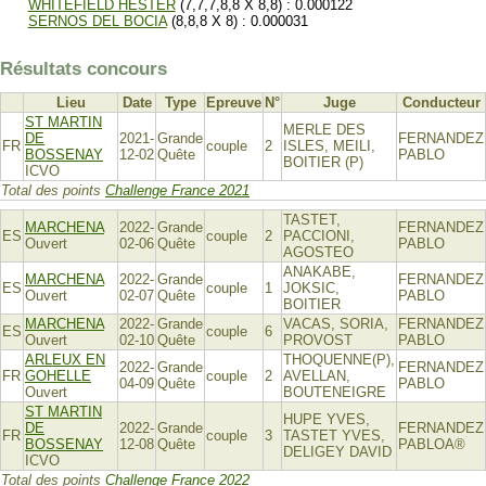
WHITEFIELD HESTER
(7,7,7,8,8 X 8,8) : 0.000122
SERNOS DEL BOCIA
(8,8,8 X 8) : 0.000031
Résultats concours
Lieu
Date
Type
Epreuve
N°
Juge
Conducteur
ST MARTIN
MERLE DES
DE
2021-
Grande
FERNANDEZ
FR
couple
2
ISLES, MEILI,
BOSSENAY
12-02
Quête
PABLO
BOITIER (P)
ICVO
Total des points
Challenge France 2021
TASTET,
MARCHENA
2022-
Grande
FERNANDEZ
ES
couple
2
PACCIONI,
Ouvert
02-06
Quête
PABLO
AGOSTEO
ANAKABE,
MARCHENA
2022-
Grande
FERNANDEZ
ES
couple
1
JOKSIC,
Ouvert
02-07
Quête
PABLO
BOITIER
MARCHENA
2022-
Grande
VACAS, SORIA,
FERNANDEZ
ES
couple
6
Ouvert
02-10
Quête
PROVOST
PABLO
ARLEUX EN
THOQUENNE(P),
2022-
Grande
FERNANDEZ
FR
GOHELLE
couple
2
AVELLAN,
04-09
Quête
PABLO
Ouvert
BOUTENEIGRE
ST MARTIN
HUPE YVES,
DE
2022-
Grande
FERNANDEZ
FR
couple
3
TASTET YVES,
BOSSENAY
12-08
Quête
PABLOA®
DELIGEY DAVID
ICVO
Total des points
Challenge France 2022