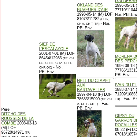
D'ALDEBA
OKLAND DES
1996-05-31 
BUVEURS D'AIR
77710/1104
1998-05-14 (M) LOF
Noi. PBl.Env
81073/11782
(CH P,
- Noi.
CH A, CH T, TR)
PBl.Env.
SIEF DE
L'ESCALAYOLE
2001-07-01 (M) LOF
MORENA D
86454/12986
(TR, CH
DES PERC
CS, CH IB, CH A, CHIT,
1996-08-18 
- Noi.
CHR QC)
77766/13315
PBl.Env.
PBl.Env.
NELL DU CLAPET
IVAN DU F
AUX
1993-07-14 
BARTAVELLES
71209/1086
1997-04-18 (F) LOF
- Fau. PB
78686/15090
TR)
(TR, CH
- Fau.
A, CH P, CH T)
PBl.Env.
Père
DITCHO DES
GIPSY DU
ROUSSES DE LA
GARRON D
COMBE
2008-03-13
ROCAILLE
(M) LOF
08-22 (F) L
96728/14971
(TR,
67018/10574