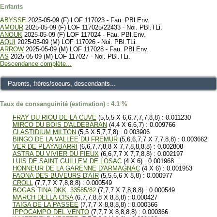
Enfants
ABYSSE
2025-05-09 (F) LOF 117023 - Fau. PBl.Env.
AMOUR
2025-05-09 (F) LOF 117025/22433 - Noi. PBl.TLi.
ANOUK
2025-05-09 (F) LOF 117024 - Fau. PBl.Env.
AQUI
2025-05-09 (M) LOF 117026 - Noi. PBl.TLi.
ARROW
2025-05-09 (M) LOF 117028 - Fau. PBl.Env.
AS
2025-05-09 (M) LOF 117027 - Noi. PBl.TLi.
Descendance complète...
Parents, frères/soeurs, descendants...
Taux de consanguinité (estimation) : 4.1 %
FRAY DU RIOU DE LA CUVE
(5,5,5 X 6,6,7,7,7,8,8) : 0.011230
MIRCO DU BOIS D'ALDEBARAN
(4,4 X 6,6,7) : 0.009766
CLASTIDIUM MILTON
(5,5 X 5,7,7,8) : 0.003906
BINGO DE LA VALLEE DU FREMUR
(5,6,6,7,7 X 7,7,8,8) : 0.003662
VER DE PLAYABARRI
(6,6,7,7,8,8 X 7,7,8,8,8,8) : 0.002808
ASTRA DU VIVIER DU FIEUX
(6,6,7,7 X 7,7,8,8) : 0.002197
LUIS DE SAINT GUILLEM DE LOSAC
(4 X 6) : 0.001968
HONNEUR DE LA GARENNE D'ARMAGNAC
(4 X 6) : 0.001953
FAONA DES BUVEURS D'AIR
(5,5,6,6 X 8,8) : 0.000977
CROLL
(7,7,7 X 7,8,8,8) : 0.000549
BOGAS TINA DKK. 33585/82
(7,7,7 X 7,8,8,8) : 0.000549
MARCH DELLA CISA
(6,7,7,8,8 X 8,8,8) : 0.000427
TAIGA DE LA PASSEE
(7,7,7 X 8,8,8,8) : 0.000366
IPPOCAMPO DEL VENTO
(7,7,7 X 8,8,8,8) : 0.000366