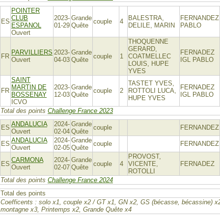
POINTER
CLUB
2023-
Grande
BALESTRA,
FERNANDEZ
ES
couple
4
ESPANOL
01-29
Quête
DELILE, MARIN
PABLO
Ouvert
THOQUENNE
GERARD,
PARVILLIERS
2023-
Grande
FERNADEZ
FR
couple
1
COATMELLEC
Ouvert
04-03
Quête
IGL PABLO
LOUIS, HUPE
YVES
SAINT
TASTET YVES,
MARTIN DE
2023-
Grande
FERNADEZ
FR
couple
2
ROTTOLI LUCA,
BOSSENAY
12-03
Quête
IGL PABLO
HUPE YVES
ICVO
Total des points
Challenge France 2023
ANDALUCIA
2024-
Grande
ES
couple
FERNANDEZ
Ouvert
02-04
Quête
ANDALUCIA
2024-
Grande
ES
couple
FERNANDEZ
Ouvert
02-05
Quête
PROVOST,
CARMONA
2024-
Grande
ES
couple
4
VICENTE,
FERNADEZ
Ouvert
02-07
Quête
ROTOLLI
Total des points
Challenge France 2024
Total des points
Coefficents : solo x1, couple x2 / GT x1, GN x2, GS (bécasse, bécassine) x
montagne x3, Printemps x2, Grande Quête x4