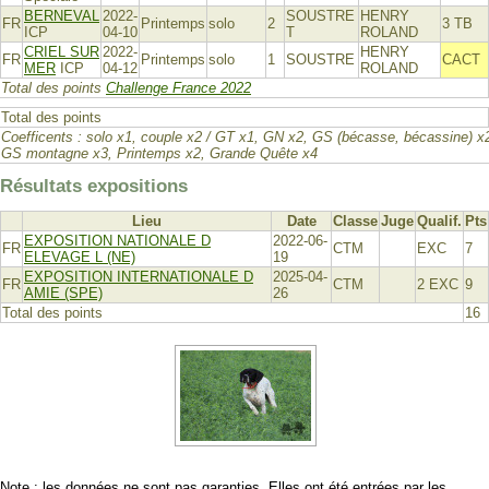
BERNEVAL
2022-
SOUSTRE
HENRY
FR
Printemps
solo
2
3 TB
ICP
04-10
T
ROLAND
CRIEL SUR
2022-
HENRY
FR
Printemps
solo
1
SOUSTRE
CACT
MER
ICP
04-12
ROLAND
Total des points
Challenge France 2022
Total des points
Coefficents : solo x1, couple x2 / GT x1, GN x2, GS (bécasse, bécassine) x
GS montagne x3, Printemps x2, Grande Quête x4
Résultats expositions
Lieu
Date
Classe
Juge
Qualif.
Pts
EXPOSITION NATIONALE D
2022-06-
FR
CTM
EXC
7
ELEVAGE L (NE)
19
EXPOSITION INTERNATIONALE D
2025-04-
FR
CTM
2 EXC
9
AMIE (SPE)
26
Total des points
16
Note : les données ne sont pas garanties. Elles ont été entrées par les