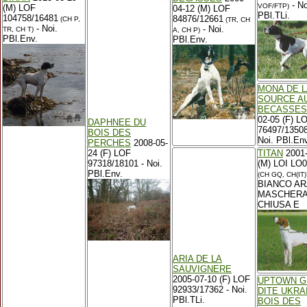
- No
VOF/FTP)
(M) LOF
04-12 (M) LOF
PBl.TLi.
104758/16481
84876/12661
(CH P,
(TR, CH
- Noi.
- Noi.
TR, CH T)
A, CH P)
PBl.Env.
PBl.Env.
MONA DE L
SOURCE A
BECASSES
02-05 (F) L
DAPHNEE DU
76497/1350
BOIS DES
Noi. PBl.Env
PERCHES
2008-05-
24 (F) LOF
TITAN
2001-
97318/18101 - Noi.
(M) LOI LO
PBl.Env.
(CH GQ, CH(IT)
BIANCO AR
MASCHER
CHIUSA E
ARIA DE LA
SAUVIGNERE
2005-07-10 (F) LOF
UPTOWN G
92933/17362 - Noi.
DITE UKRA
PBl.TLi.
BOIS DES