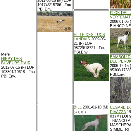
2011-05-25 (M) LOF
101743/15786 - Fau.
PBl.Env.
FLOK DELL
VERTEMAT
2006-01-05 (
BIANCO N
ELITE DES TUCS
LANDAIS
2009-05-
21 (F) LOF
98729/18721 - Fau.
PBl.Env.
Mère
BAMBOU D
HIPPY DES
DEL PERDI
BUVEURS D'AIR
2006-12-15 
2012-07-15 (F) LOF
95306/17585
103801/19618 - Fau.
PBl.Env.
PBl.Env.
BILL
2001-01-10 (M)
CESARE D
RIVAZZA
19
(CH(IT)T)
03 (M) LOI 
- BIANCO 
MASCHER
SIMMETRI