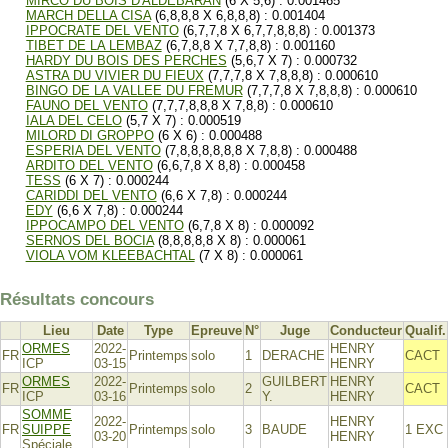
MIRCO DU BOIS D'ALDEBARAN
(6 X 5,6) : 0.001465
MARCH DELLA CISA
(6,8,8,8 X 6,8,8,8) : 0.001404
IPPOCRATE DEL VENTO
(6,7,7,8 X 6,7,7,8,8,8) : 0.001373
TIBET DE LA LEMBAZ
(6,7,8,8 X 7,7,8,8) : 0.001160
HARDY DU BOIS DES PERCHES
(5,6,7 X 7) : 0.000732
ASTRA DU VIVIER DU FIEUX
(7,7,7,8 X 7,8,8,8) : 0.000610
BINGO DE LA VALLEE DU FREMUR
(7,7,7,8 X 7,8,8,8) : 0.000610
FAUNO DEL VENTO
(7,7,7,8,8,8 X 7,8,8) : 0.000610
IALA DEL CELO
(5,7 X 7) : 0.000519
MILORD DI GROPPO
(6 X 6) : 0.000488
ESPERIA DEL VENTO
(7,8,8,8,8,8,8 X 7,8,8) : 0.000488
ARDITO DEL VENTO
(6,6,7,8 X 8,8) : 0.000458
TESS
(6 X 7) : 0.000244
CARIDDI DEL VENTO
(6,6 X 7,8) : 0.000244
EDY
(6,6 X 7,8) : 0.000244
IPPOCAMPO DEL VENTO
(6,7,8 X 8) : 0.000092
SERNOS DEL BOCIA
(8,8,8,8,8 X 8) : 0.000061
VIOLA VOM KLEEBACHTAL
(7 X 8) : 0.000061
Résultats concours
Lieu
Date
Type
Epreuve
N°
Juge
Conducteur
Qualif.
ORMES
2022-
HENRY
FR
Printemps
solo
1
DERACHE
CACT
ICP
03-15
HENRY
ORMES
2022-
GUILBERT
HENRY
FR
Printemps
solo
2
CACT
ICP
03-16
Y.
HENRY
SOMME
2022-
HENRY
FR
SUIPPE
Printemps
solo
3
BAUDE
1 EXC
03-20
HENRY
Spéciale