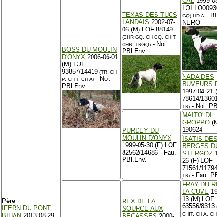
CAL
1999-08
LOI LO0093
TEXAS DES TUCS
- B
GQ)
HD-A
LANDAIS
2002-07-
NERO
06 (M) LOF 88149
(CHR GQ, CH GQ, CHIT,
- Noi.
CHR, TRGQ)
BOSS DU MOULIN
PBl.Env.
D'ONYX
2006-06-01
(M) LOF
93857/14419
(TR, CH
NADA DES
- Noi.
P, CH T, CH A)
BUVEURS D
PBl.Env.
1997-04-21 
78614/1360
- Noi. PB
TR)
MAITO' DI
GROPPO
(M
190624
PURDEY DU
MOULIN D'ONYX
ISATIS DE
1999-05-30 (F) LOF
BERGES D
82562/14686 - Fau.
STERGOZ
1
PBl.Env.
26 (F) LOF
71561/1179
- Fau. PB
TR)
FRAY DU R
LA CUVE
19
13 (M) LOF
Père
REX DE LA
63556/8313
IFERN DU PONT
SOURCE AUX
CHIT, CH A, CH
BIHAN
2013-08-29
BECASSES
2000-