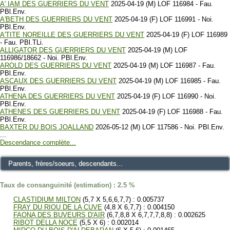
A' IAM DES GUERRIERS DU VENT
2025-04-19 (M) LOF 116984 - Fau.
PBl.Env.
A'BETH DES GUERRIERS DU VENT
2025-04-19 (F) LOF 116991 - Noi.
PBl.Env.
A'TITE NOREILLE DES GUERRIERS DU VENT
2025-04-19 (F) LOF 116989
- Fau. PBl.TLi.
ALLIGATOR DES GUERRIERS DU VENT
2025-04-19 (M) LOF
116986/18662 - Noi. PBl.Env.
AROLD DES GUERRIERS DU VENT
2025-04-19 (M) LOF 116987 - Fau.
PBl.Env.
ASCAUX DES GUERRIERS DU VENT
2025-04-19 (M) LOF 116985 - Fau.
PBl.Env.
ATHENA DES GUERRIERS DU VENT
2025-04-19 (F) LOF 116990 - Noi.
PBl.Env.
ATHENES DES GUERRIERS DU VENT
2025-04-19 (F) LOF 116988 - Fau.
PBl.Env.
BAXTER DU BOIS JOALLAND
2026-05-12 (M) LOF 117586 - Noi. PBl.Env.
...
Descendance complète...
Parents, frères/soeurs, descendants...
Taux de consanguinité (estimation) : 2.5 %
CLASTIDIUM MILTON
(5,7 X 5,6,6,7,7) : 0.005737
FRAY DU RIOU DE LA CUVE
(4,8 X 6,7,7) : 0.004150
FAONA DES BUVEURS D'AIR
(6,7,8,8 X 6,7,7,7,8,8) : 0.002625
RIBOT DELLA NOCE
(5,5 X 6) : 0.002014