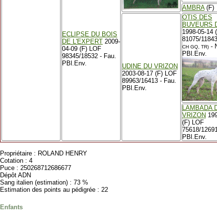
AMBRA
(F)
OTIS DES
BUVEURS D
1998-05-14 
ECLIPSE DU BOIS
81075/1184
DE L'EXPERT
2009-
- 
CH GQ, TR)
04-09 (F) LOF
PBl.Env.
98345/18532 - Fau.
PBl.Env.
UDINE DU VRIZON
2003-08-17 (F) LOF
89963/16413 - Fau.
PBl.Env.
LAMBADA 
VRIZON
199
(F) LOF
75618/12691
PBl.Env.
Propriétaire : ROLAND HENRY
Cotation : 4
Puce : 250268712686677
Dépôt ADN
Sang italien (estimation) : 73 %
Estimation des points au pédigrée : 22
Enfants