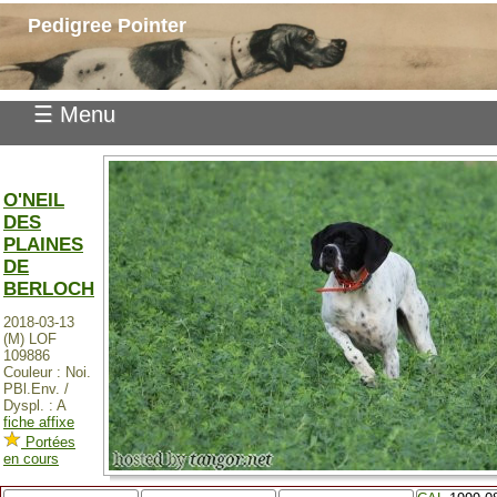
Pedigree Pointer
☰ Menu
O'NEIL
DES
PLAINES
DE
BERLOCH
2018-03-13
(M) LOF
109886
Couleur : Noi.
PBl.Env. /
Dyspl. : A
fiche affixe
Portées
en cours