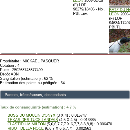
LEON
2009-02-15
(F) LOF
98279/18406 - Noi.
BATZ DU H
PBl.Env.
LEON
2006-
(F) LOF
94634/17407
PBl.TLi.
Propriétaire : MICKAEL PASQUER
Cotation : 4
Puce : 250268743577499
Dépôt ADN
Sang italien (estimation) : 62 %
Estimation des points au pédigrée : 34
Parents, frères/soeurs, descendants...
Taux de consanguinité (estimation) : 4.7 %
BOSS DU MOULIN D'ONYX
(3 X 4) : 0.015747
TEXAS DES TUCS LANDAIS
(4,5 X 4,5) : 0.013885
CLASTIDIUM MILTON
(5,6,6,7,7,7 X 6,7,7,8,8,8,8) : 0.006470
RIBOT DELLA NOCE
(6,6,7 X 6,6,7,7) : 0.002563