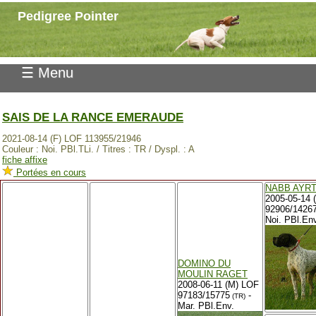
Pedigree Pointer
☰ Menu
SAIS DE LA RANCE EMERAUDE
2021-08-14 (F) LOF 113955/21946
Couleur : Noi. PBl.TLi. / Titres : TR / Dyspl. : A
fiche affixe
Portées en cours
NABB AYR
2005-05-14 
92906/1426
Noi. PBl.Env
DOMINO DU
MOULIN RAGET
2008-06-11 (M) LOF
97183/15775
-
(TR)
Mar. PBl.Env.