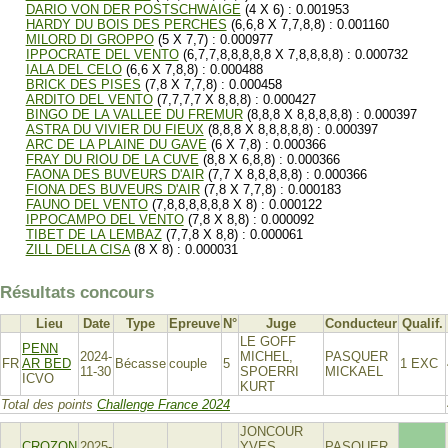
DARIO VON DER POSTSCHWAIGE
(4 X 6) : 0.001953
HARDY DU BOIS DES PERCHES
(6,6,8 X 7,7,8,8) : 0.001160
MILORD DI GROPPO
(5 X 7,7) : 0.000977
IPPOCRATE DEL VENTO
(6,7,7,8,8,8,8,8 X 7,8,8,8,8) : 0.000732
IALA DEL CELO
(6,6 X 7,8,8) : 0.000488
BRICK DES PISES
(7,8 X 7,7,8) : 0.000458
ARDITO DEL VENTO
(7,7,7,7 X 8,8,8) : 0.000427
BINGO DE LA VALLEE DU FREMUR
(8,8,8 X 8,8,8,8,8) : 0.000397
ASTRA DU VIVIER DU FIEUX
(8,8,8 X 8,8,8,8,8) : 0.000397
ARC DE LA PLAINE DU GAVE
(6 X 7,8) : 0.000366
FRAY DU RIOU DE LA CUVE
(8,8 X 6,8,8) : 0.000366
FAONA DES BUVEURS D'AIR
(7,7 X 8,8,8,8,8) : 0.000366
FIONA DES BUVEURS D'AIR
(7,8 X 7,7,8) : 0.000183
FAUNO DEL VENTO
(7,8,8,8,8,8,8 X 8) : 0.000122
IPPOCAMPO DEL VENTO
(7,8 X 8,8) : 0.000092
TIBET DE LA LEMBAZ
(7,7,8 X 8,8) : 0.000061
ZILL DELLA CISA
(8 X 8) : 0.000031
Résultats concours
Lieu
Date
Type
Epreuve
N°
Juge
Conducteur
Qualif.
LE GOFF
PENN
2024-
MICHEL,
PASQUER
FR
AR BED
Bécasse
couple
5
1 EXC
11-30
SPOERRI
MICKAEL
ICVO
KURT
Total des points
Challenge France 2024
JONCOUR
CROZON
2025-
YVES,
PASQUER