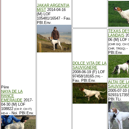
JAKAR ARGENTIA
MIST
2014-04-16
(M) LOF
105481/16547 - Fau.
PBl.Env.
TEXAS DE
LANDAIS
20
06 (M) LOF
(CHR GQ, CH G
- 
CHR, TRGQ)
PBl.Env.
DOLCE VITA DE LA
SAUVIGNERE
2008-06-19 (F) LOF
97458/18165
-
(TR)
Fau. PBl.Env.
ALTAI DE L
SAUVIGNE
Père
2005-07-10 
NAYA DE LA
92931/17355
RANCE
PBl.TLi.
EMERAUDE
2017-
04-30 (M) LOF
108822
(CH P, CH IT)
- Noi. PBl.Env.
HD-A