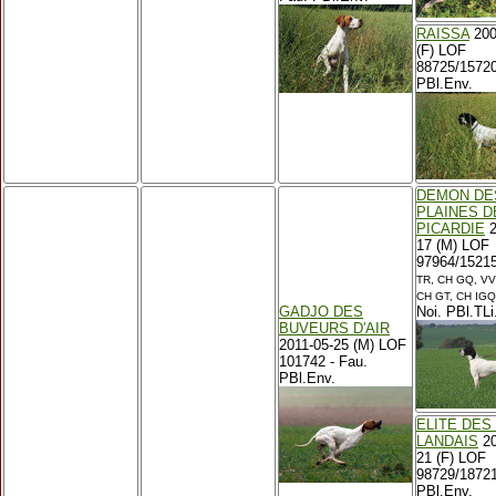
RAISSA
200
(F) LOF
88725/15720
PBl.Env.
DEMON DE
PLAINES D
PICARDIE
2
17 (M) LOF
97964/1521
TR, CH GQ, VV
CH GT, CH IGQ,
GADJO DES
Noi. PBl.TLi
BUVEURS D'AIR
2011-05-25 (M) LOF
101742 - Fau.
PBl.Env.
ELITE DES
LANDAIS
20
21 (F) LOF
98729/18721
PBl.Env.