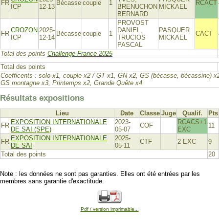
FR
Bécasse
couple
1
RCACT
ICP
12-13
BRENUCHON
MICKAEL
BERNARD
PROVOST
CROZON
2025-
DANIEL,
PASQUER
FR
Bécasse
couple
1
CACT
ICP
12-14
TRUCIOS
MICKAEL
PASCAL
Total des points
Challenge France 2025
Total des points
Coefficents : solo x1, couple x2 / GT x1, GN x2, GS (bécasse, bécassine) x
GS montagne x3, Printemps x2, Grande Quête x4
Résultats expositions
Lieu
Date
Classe
Juge
Qualif.
Pts
EXPOSITION INTERNATIONALE
2023-
RCACS+1
FR
COF
11
DE SAI (SPE)
05-07
EXC
EXPOSITION INTERNATIONALE
2025-
FR
CTF
2 EXC
9
DE SAI
05-11
Total des points
20
Note : les données ne sont pas garanties. Elles ont été entrées par les
membres sans garantie d'exactitude.
Pdf / version imprimable...