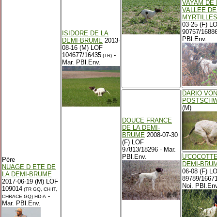
VAYAM DE 
VALLEE DE
MYRTILLE
03-25 (F) L
90757/16886
ISIDORE DE LA
PBl.Env.
DEMI-BRUME
2013-
08-16 (M) LOF
104677/16435
-
(TR)
Mar. PBl.Env.
DARIO VON
POSTSCHW
(M)
DOUCE FRANCE
DE LA DEMI-
BRUME
2008-07-30
(F) LOF
97813/18296 - Mar.
PBl.Env.
U'COCOTTE
Père
DEMI-BRU
NUAGE D ETE DE
06-08 (F) L
LA DEMI-BRUME
89789/1667
2017-06-19 (M) LOF
Noi. PBl.Env
109014
(TR GQ, CH IT,
-
CHRACE GQ)
HD-A
Mar. PBl.Env.