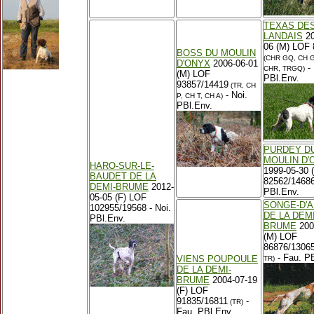
TEXAS DE
LANDAIS
20
06 (M) LOF
BOSS DU MOULIN
(CHR GQ, CH G
D'ONYX
2006-06-01
- 
CHR, TRGQ)
(M) LOF
PBl.Env.
93857/14419
(TR, CH
- Noi.
P, CH T, CH A)
PBl.Env.
PURDEY D
MOULIN D'
HARO-SUR-LE-
1999-05-30 
BAUDET DE LA
82562/14686
DEMI-BRUME
2012-
PBl.Env.
05-05 (F) LOF
SONGE-D'
102955/19568 - Noi.
DE LA DEMI
PBl.Env.
BRUME
200
(M) LOF
86876/1306
- Fau. PB
VIENS POUPOULE
TR)
DE LA DEMI-
BRUME
2004-07-19
(F) LOF
91835/16811
-
(TR)
Fau. PBl.Env.