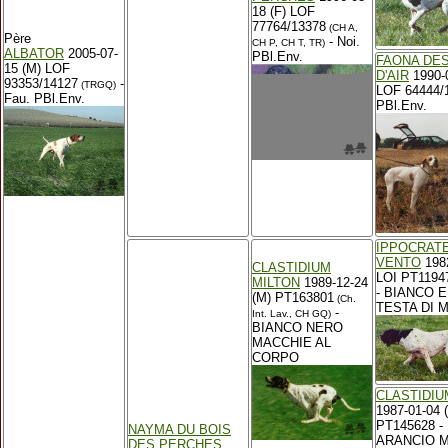
18 (F) LOF
77764/13378
(CH A,
Père
- Noi.
CH P, CH T, TR)
ALBATOR
2005-07-
PBl.Env.
FAONA DE
15 (M) LOF
D'AIR
1990-0
93353/14127
-
(TRGQ)
LOF 64444/1
Fau. PBl.Env.
PBl.Env.
IPPOCRATE
VENTO
1982
CLASTIDIUM
LOI PT1194
MILTON
1989-12-24
- BIANCO 
(M) PT163801
(Ch.
TESTA DI 
-
Int. Lav., CH GQ)
BIANCO NERO
MACCHIE AL
CORPO
CLASTIDIU
1987-01-04 
PT145628 -
NAYMA DU BOIS
ARANCIO 
DES PERCHES