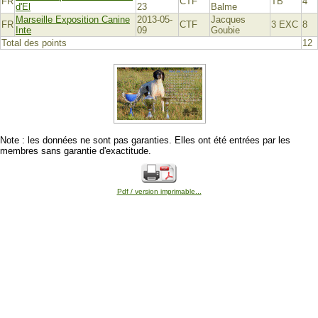
FR
CTF
TB
4
d'El
23
Balme
Marseille Exposition Canine
2013-05-
Jacques
FR
CTF
3 EXC
8
Inte
09
Goubie
Total des points
12
Note : les données ne sont pas garanties. Elles ont été entrées par les
membres sans garantie d'exactitude.
Pdf / version imprimable...