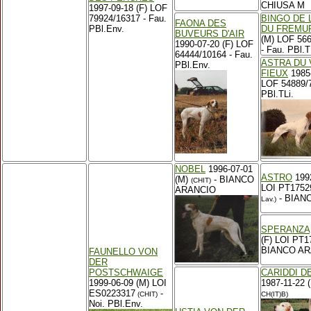
CHIUSA M
1997-09-18 (F) LOF
79924/16317 - Fau.
BINGO DE 
FAONA DES
PBl.Env.
DU FREMU
BUVEURS D'AIR
(M) LOF 56
1990-07-20 (F) LOF
- Fau. PBl.T
64444/10164 - Fau.
ASTRA DU 
PBl.Env.
FIEUX
1985-
LOF 54889/7
PBl.TLi.
NOBEL
1996-07-01
ASTRO
1992
(M)
- BIANCO
(CHIT)
LOI PT1752
ARANCIO
- BIAN
Lav.)
SPERANZA
(F) LOI PT1
BIANCO AR
FAUNELLO VON
DER
POSTSCHWAIGE
CARIDDI D
1999-06-09 (M) LOI
1987-11-22 
ES0223317
-
(CHIT)
CH(IT)B)
Noi. PBl.Env.