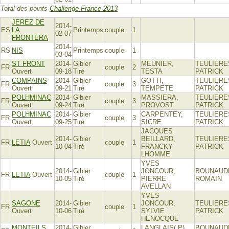
Total des points
Challenge France 2013
JEREZ DE
2014-
ES
LA
Printemps
couple
1
02-07
FRONTERA
2014-
RS
NIS
Printemps
couple
1
03-04
ST FRONT
2014-
Gibier
MEUNIER,
TEULIERE
FR
couple
2
Ouvert
09-18
Tiré
TESTA
PATRICK
COMPAINS
2014-
Gibier
GOTTI,
TEULIERE
FR
couple
3
Ouvert
09-21
Tiré
TEMPETE
PATRICK
POLHMINAC
2014-
Gibier
MASSIERA,
TEULIERE
FR
couple
3
Ouvert
09-24
Tiré
PROVOST
PATRICK
POLHMINAC
2014-
Gibier
CARPENTEY,
TEULIERE
FR
couple
3
Ouvert
09-25
Tiré
SICRE
PATRICK
JACQUES
2014-
Gibier
BEILLARD,
TEULIERE
FR
LETIA
Ouvert
couple
1
10-04
Tiré
FRANCKY
PATRICK
LHOMME
YVES
2014-
Gibier
JONCOUR,
BOUNAUD
FR
LETIA
Ouvert
couple
1
10-05
Tiré
PIERRE
ROMAIN
AVELLAN
YVES
SAGONE
2014-
Gibier
JONCOUR,
TEULIERE
FR
couple
1
Ouvert
10-06
Tiré
SYLVIE
PATRICK
HENOCQUE
MONTEILS
2014-
Gibier
LANGLAIS( P),
BOUNAUD