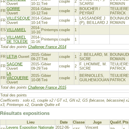
FR
couple
2
Ouvert
10-11
Tiré
SCARSI
ROMAIN
GORRE
2014-
Gibier
BOUCHER /
TEULIERE
FR
couple
2
Ouvert
10-12
Tiré
PEYRAT
PATRICK
VILLESEQUE
2014-
Gibier
LASSANDRE J
BOUNAUD
FR
couple
1
Ouvert
10-14
Tiré
(P), BEILLARD J
ROMAIN
2014-
ES
VILLAMIEL
Printemps
couple
1
10-16
VILLAMIEL
2014-
ES
Printemps
couple
1
DE TOLEDE
11-16
Total des points
Challenge France 2014
2015-
Gibier
J. BEILLARD, M.
BOUNAUD
FR
LETIA
Ouvert
couple
1
09-27
Tiré
SICRE
ROMAIN
SAGONE
2015-
Gibier
F. LHOMME, M.
TEULIERE
FR
couple
2
Ouvert
09-29
Tiré
SICRE
PATRICK
LA
2015-
Gibier
BERNIOLLES,
TEULIERE
FR
VACQUERIE
couple
1
10-08
Tiré
GUILHEMJOUAN
PATRICK
Ouvert
Total des points
Challenge France 2015
Total des points
Coefficents : solo x1, couple x2 / GT x1, GN x2, GS (bécasse, bécassine) 
x3, Printemps x2, Grande Quête x4
Résultats expositions
Lieu
Date
Classe
Juge
Qualif.
Pts
Levens Exposition Nationale
2012-06-
Vincent