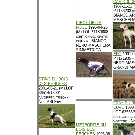
CARIDDI D
1987-11-22 
PT153233
(C
BIANCO AR
MASCHERA
RIBOT DELLA
NOCE
1995-04-25
(M) LOI PT189608
(CHIT, CH GQ, CH(IT)T,
- BIANCO
CH(IT)B)
NERO MASCHERA
SIMMETRICA
EDY
1991-08
PT171935 -
NERO MAS
GRANDI M
STING DU BOIS
DES PERCHES
2001-06-21 (M) LOF
86514/13001
-
(VVOF/FTP, TRGQ)
Noi. PBl.Env.
FRAY DU R
CUVE
1990-
LOF 63556/
CHIT, CH A, CH
- No
VOF/FTP)
METEORITE DU
BOIS DES
PERCHES
1996-08-