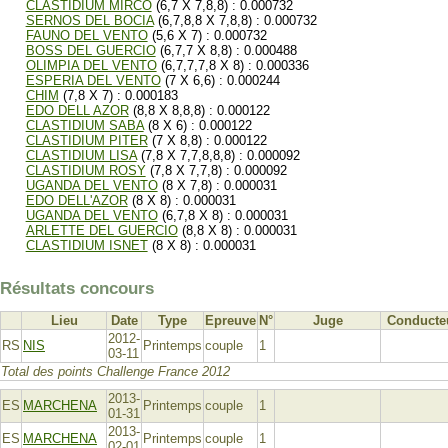
CLASTIDIUM MIRCO
(6,7 X 7,8,8) : 0.000732
SERNOS DEL BOCIA
(6,7,8,8 X 7,8,8) : 0.000732
FAUNO DEL VENTO
(5,6 X 7) : 0.000732
BOSS DEL GUERCIO
(6,7,7 X 8,8) : 0.000488
OLIMPIA DEL VENTO
(6,7,7,7,8 X 8) : 0.000336
ESPERIA DEL VENTO
(7 X 6,6) : 0.000244
CHIM
(7,8 X 7) : 0.000183
EDO DELL AZOR
(8,8 X 8,8,8) : 0.000122
CLASTIDIUM SABA
(8 X 6) : 0.000122
CLASTIDIUM PITER
(7 X 8,8) : 0.000122
CLASTIDIUM LISA
(7,8 X 7,7,8,8,8) : 0.000092
CLASTIDIUM ROSY
(7,8 X 7,7,8) : 0.000092
UGANDA DEL VENTO
(8 X 7,8) : 0.000031
EDO DELL'AZOR
(8 X 8) : 0.000031
UGANDA DEL VENTO
(6,7,8 X 8) : 0.000031
ARLETTE DEL GUERCIO
(8,8 X 8) : 0.000031
CLASTIDIUM ISNET
(8 X 8) : 0.000031
Résultats concours
Lieu
Date
Type
Epreuve
N°
Juge
Conducte
2012-
RS
NIS
Printemps
couple
1
03-11
Total des points Challenge France 2012
2013-
ES
MARCHENA
Printemps
couple
1
01-31
2013-
ES
MARCHENA
Printemps
couple
1
02-01