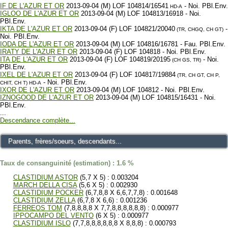
IF DE L'AZUR ET OR
2013-09-04 (M) LOF 104814/16541
- Noi. PBl.Env.
HD-A
IGLOO DE L'AZUR ET OR
2013-09-04 (M) LOF 104813/16918 - Noi.
PBl.Env.
IKTA DE L'AZUR ET OR
2013-09-04 (F) LOF 104821/20040
-
(TR, CHGQ, CH GT)
Noi. PBl.Env.
IODA DE L'AZUR ET OR
2013-09-04 (M) LOF 104816/16781 - Fau. PBl.Env.
IRATY DE L'AZUR ET OR
2013-09-04 (F) LOF 104818 - Noi. PBl.Env.
ITA DE L'AZUR ET OR
2013-09-04 (F) LOF 104819/20195
- Noi.
(CH GS, TR)
PBl.Env.
IXEL DE L'AZUR ET OR
2013-09-04 (F) LOF 104817/19884
(TR, CH GT, CH P,
- Noi. PBl.Env.
CHIT, CH T)
HD-A
IXOR DE L'AZUR ET OR
2013-09-04 (M) LOF 104812 - Noi. PBl.Env.
IZNOGOOD DE L'AZUR ET OR
2013-09-04 (M) LOF 104815/16431 - Noi.
PBl.Env.
...
Descendance complète...
Parents, frères/soeurs, descendants...
Taux de consanguinité (estimation) : 1.6 %
CLASTIDIUM ASTOR
(5,7 X 5) : 0.003204
MARCH DELLA CISA
(5,6 X 5) : 0.002930
CLASTIDIUM POCKER
(6,7,8,8 X 6,6,7,7,8) : 0.001648
CLASTIDIUM ZELLA
(6,7,8 X 6,6) : 0.001236
FERREOS TOM
(7,8,8,8,8 X 7,7,8,8,8,8,8,8) : 0.000977
IPPOCAMPO DEL VENTO
(6 X 5) : 0.000977
CLASTIDIUM ISLO
(7,7,8,8,8,8,8,8 X 8,8,8) : 0.000793