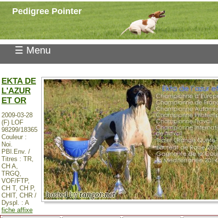
Pedigree Pointer
☰ Menu
EKTA DE
L'AZUR
ET OR
2009-03-28
(F) LOF
98299/18365
Couleur :
Noi.
PBl.Env. /
Titres : TR,
CH A,
TRGQ,
VOF/FTP,
CH T, CH P,
CHIT, CHR /
Dyspl. : A
fiche affixe