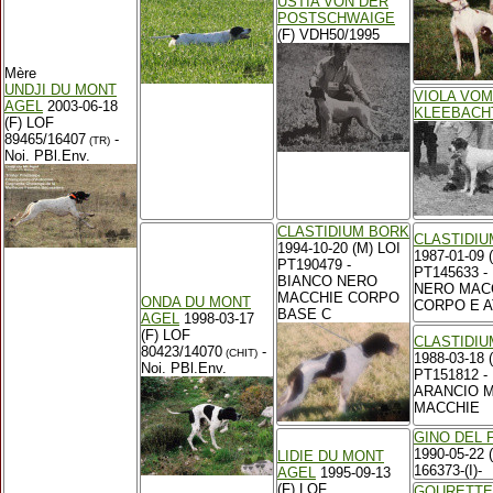
USTIA VON DER
POSTSCHWAIGE
(F) VDH50/1995
Mère
UNDJI DU MONT
VIOLA VOM
AGEL
2003-06-18
KLEEBACH
(F) LOF
89465/16407
-
(TR)
Noi. PBl.Env.
CLASTIDIUM BORK
CLASTIDIU
1994-10-20 (M) LOI
1987-01-09 
PT190479 -
PT145633 -
BIANCO NERO
NERO MAC
MACCHIE CORPO
ONDA DU MONT
CORPO E A
BASE C
AGEL
1998-03-17
(F) LOF
CLASTIDIU
80423/14070
-
(CHIT)
1988-03-18 
Noi. PBl.Env.
PT151812 -
ARANCIO 
MACCHIE
GINO DEL 
1990-05-22 
LIDIE DU MONT
166373-(I)-
AGEL
1995-09-13
(F) LOF
GOURETTE