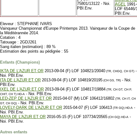
75801/13122 - Noi.
AGEL
1991-
PBl.Env.
LOF 65446/1
PBl.Env.
Eleveur : STEPHANE IVARS
Vainqueur Championnat d'Europe Printemps 2013. Vainqueur de la Coupe de
la Méditérannée 2014.
Cotation : 4
Tatouage : 2GDJ261
Sang italien (estimation) : 89 %
Estimation des points au pédigrée : 55
Enfants (Champions)
IKTA DE L'AZUR ET OR
2013-09-04 (F) LOF 104821/20040
-
(TR, CHGQ, CH GT)
Noi. PBl.Env.
ITA DE L'AZUR ET OR
2013-09-04 (F) LOF 104819/20195
- Noi.
(CH GS, TR)
PBl.Env.
IXEL DE L'AZUR ET OR
2013-09-04 (F) LOF 104817/19884
(TR, CH GT, CH P,
- Noi. PBl.Env.
CHIT, CH T)
HD-A
LED-ZEP DE L'AZUR ET OR
2015-04-07 (M) LOF 106412/16802
(TR, CH IT, CH
- Noi. PBl.Env.
GT, CH GQ)
LOVELY-DARK DE L'AZUR ET OR
2015-04-07 (F) LOF 106413
-
(TR GQ)
HD-A
Noi. PBl.Env.
MAYA DE L'AZUR ET OR
2016-05-15 (F) LOF 107734/20565
-
(CH GQ)
HD-A
Noi. PBl.Env.
Autres enfants